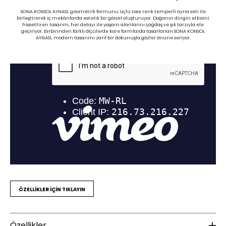
SONA KONSOL AYNASI, geometrik formunu üçlü rose renk temperli ayna seti ile
birleştirerek iç mekânlarda estetik bir görsel oluşturuyor. Doğanın dingin etkisini
hissettiren tasarım, her detayı ile yaşam alanlarını çağdaş ve şık tarzıyla ele
geçiriyor. Birbirinden farklı ölçülerde kare formlarda tasarlanan SONA KONSOL
AYNASI, modern tasarımı zarif bir dokunuşla gözler önüne seriyor.
ÖZELLİKLER İÇİN TIKLAYIN
Özellikler