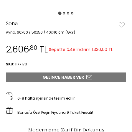
Sona
Ayna, 60x60 / 50x50 / 40x40 cm (GxY)
2.606
TL
,80
Sepette %48 İndirim
1.330,00 TL
SKU:
1177170
GELINCE HABER VER
6-8 hafta içerisinde teslim edilir.
Bonus'a Özel Peşin Fiyatına 9 Taksit Fırsatı!
Modernizme Zarif Bir Dokunuş