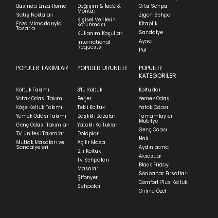
Kapat
Basında Enza Home
Değişim & İade &
Orta Sehpa
Montaj
İadenizin kabul edilmesi için, ürünün hasar
Stock moves super-fast. This look-up is an
Satış Noktaları
Zigon Sehpa
Kişisel Verilerin
görmemiş, kurulumunun yapılmamış ve
Enza Mimarlarıyla
Kitaplık
indication of where stock might be available but
Korunması
Tasarla
kullanılmamış olması gerekmektedir.
Sandalye
Kullanım Koşulları
we can't guarantee it'll be there for long.
Ayna
International
İade ve Değişim
Requests
Sorularınız için
bölümünü ziyaret ediniz.
Puf
POPÜLER TAKIMLAR
POPÜLER ÜRÜNLER
POPÜLER
Teslimat
KATEGORİLER
Ev tekstili siparişlerinizin kargoya verilme süresi
Koltuk Takımı
3'lü Koltuk
Koltuklar
ortalama 5-24 iş günüdür.
Yatak Odası Takımı
Berjer
Yemek Odası
Köşe Koltuk Takımı
Tekli Koltuk
Yatak Odası
Yatak siparişlerinizin teslim süresi yaşadığınız şehre
Yemek Odası Takımı
Başlıklı Bazalar
Tamamlayıcı
ve ürünün stok durumuna göre ortalama 5-24 iş
Mobilya
Genç Odası Takımları
Yataklı Koltuklar
günüdür.
Genç Odası
TV Ünitesi Takımları
Dolaplar
Halı
Mutfak Masaları ve
Açılır Masa
Panel ve Döşeme grubu ürün siparişlerinizin teslim
Sandalyeleri
Aydınlatma
2'li Koltuk
süresi yaşadığınız şehre ve ürünün stok durumuna
Aksesuar
Tv Sehpaları
göre ortalama 30-45 iş günüdür.
Black Friday
Masalar
Sonbahar Fırsatları
Siparişlerim bölümünden sürecinizi takip edebilirsiniz.
Şifonyer
Comfort Plus Koltuk
Sehpalar
Sıkça Sorulan Sorular
Online Özel
Sorularınız için
bölümünü ziyaret
ediniz.