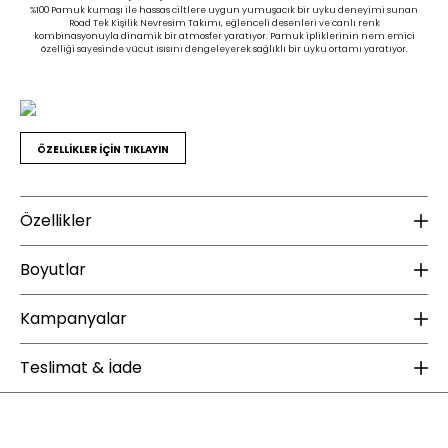
%100 Pamuk kumaşı ile hassas ciltlere uygun yumuşacık bir uyku deneyimi sunan
Road Tek Kişilik Nevresim Takımı, eğlenceli desenleri ve canlı renk
kombinasyonuyla dinamik bir atmosfer yaratıyor. Pamuk ipliklerinin nem emici
özelliği sayesinde vücut ısısını dengeleyerek sağlıklı bir uyku ortamı yaratıyor.
ÖZELLİKLER İÇİN TIKLAYIN
Özellikler
K
Boyutlar
Ku
Kampanyalar
Ku
Ürün İçerik Bilgisi :
Nevresim: 160x220 cm (1 Adet)
Düz Çarşaf: 180x240 cm (1
Te
Adet)
ÜCRETSİZ KARGO
Teslimat & İade
Volanlı Yastık Kılıfı: 50x70 cm (1
Adet)
Enza Home web sitesinde yapacağınız 2000 TL ve üzeri alışverişlerde kargo
Yatak Uygunluğu :
90x190 cm,
bedava. Enza Şıklığı ücretsiz kargo fırsatıyla sizlerle buluşuyor.
90x200 cm,