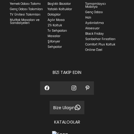
Yatak siparişlerinizin teslim süresi yaşadığınız şehre
Yemek Odası Takımı
Başlıklı Bazalar
Tamamlayıcı
ve ürünün stok durumuna göre ortalama 5-24 iş
Mobilya
Genç Odası Takımları
Yataklı Koltuklar
günüdür.
Genç Odası
TV Ünitesi Takımları
Dolaplar
Halı
Mutfak Masaları ve
Açılır Masa
Panel ve Döşeme grubu ürün siparişlerinizin teslim
Sandalyeleri
Aydınlatma
2'li Koltuk
süresi yaşadığınız şehre ve ürünün stok durumuna
Aksesuar
Tv Sehpaları
göre ortalama 30-45 iş günüdür.
Black Friday
Masalar
Sonbahar Fırsatları
Siparişlerim bölümünden sürecinizi takip edebilirsiniz.
Şifonyer
Comfort Plus Koltuk
Sehpalar
Sıkça Sorulan Sorular
Online Özel
Sorularınız için
bölümünü ziyaret
ediniz.
BİZİ TAKİP EDİN
Bize Ulaşın
KATALOGLAR