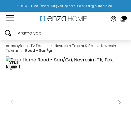
2000 TL ve Üzeri Alışverişlerinizde Kargo Bedava!
0
Arama yap
Anasayfa
Ev Tekstili
Nevresim Takımı & Set
Nevresim
Takımı
Road - Sarı/gri
YENİ