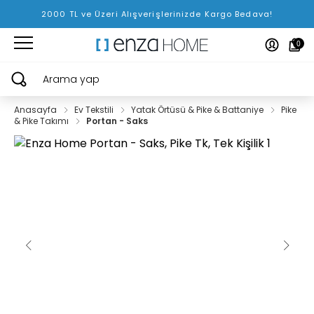
2000 TL ve Üzeri Alışverişlerinizde Kargo Bedava!
0
Arama yap
Anasayfa
Ev Tekstili
Yatak Örtüsü & Pike & Battaniye
Pike
& Pike Takımı
Portan - Saks