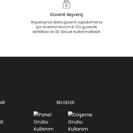
Güvenli Alışveriş
Alışverişinizi daha güvenli yapabilmeniz
için enzahome.com.tr SSL güvenlik
sertifikası ve 3D Secure kullanmaktadır.
AR
BELGELER