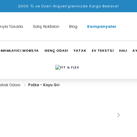
2000 TL ve Üzeri Alışverişlerinizde Kargo Bedava!
rıyla Tasarla
Satış Noktaları
Blog
Kampanyalar
MAMLAYICI MOBİLYA
GENÇ ODASI
YATAK
EV TEKSTİLİ
HALI
A
Yatak Odası
Polka - Koyu Gri