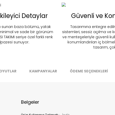
nd in Store
Polka - Koyu Gri
ileyici Detaylar
Güvenli ve Ko
Stok Uyarı
anı sunan baza bölümü, yatak
Tasarımına entegre edil
Select an option.
SUBMIT
 minimal ve sade bir görünüm
sistemleri, sessiz açılma ve k
 TAKIMI seriye özel farklı renk
ve menteşeleriyle güvenli kul
stoklarımıza geldiğinde
posta adresinizden sizleri bilgilend
yelpazesi sunuyor.
konumlandırılan iç bölmel
tasarım, çok
k moves super-fast. This look-up is an indication of where stock
t be available but we can't guarantee it'll be there for long.
Kapat
OYUTLAR
KAMPANYALAR
ÖDEME SEÇENEKLERİ
Belgeler
Ürün Kullanma Talimatı :
İndir