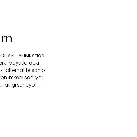
rım
ODASI TAKIMI, sade
rklı boyutlardaki
klı alternatife sahip
on imkanı sağlıyor.
ahatlığı sunuyor.