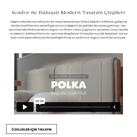
Konfor ile Buluşan Modern Tasarım Çizgileri
Yaşam alanlarına etkileyici bir hava kazandıran POLKA BAŞLIKLI KARYOLA, gelişmiş
konfor özellikleriyle estetik görünümü başarılı bir şekilde bir araya getiriyor. Her
ayrıntısında POLKA serisinin özgün ve ilham verici çizgilerini yansıtan ürün, konfor
ve tasarım beklentilerinizin yanı sıra depolama ihtiyaçlarınızı da karşılıyor. Seriye
özel renk seçenekleriyle de özelleştirilmiş ve zevkinize uygun tercihler sunuyor.
ÖZELLİKLER İÇİN TIKLAYIN