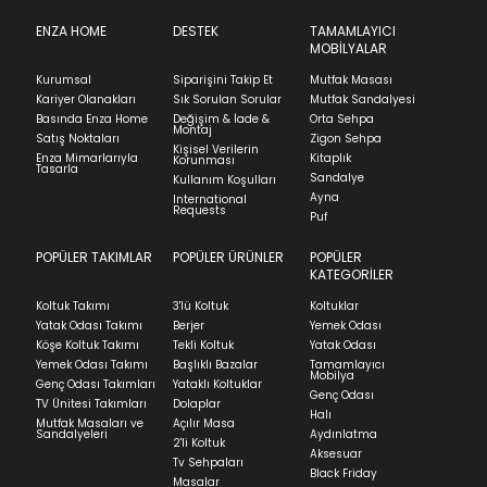
Ürünün adresinize teslim tarihinden itibaren 14 gün
SUBMIT
içinde iade başvurusunda bulunarak sürecinizi
ENZA HOME
DESTEK
TAMAMLAYICI
MOBİLYALAR
başlatabilirsiniz.
Kapat
Kurumsal
Siparişini Takip Et
Mutfak Masası
Ürünü iade etmek için, orijinal kutusuyla ve
Stock moves super-fast. This look-up is an
Kariyer Olanakları
Sık Sorulan Sorular
Mutfak Sandalyesi
faturasıyla birlikte göndermelisiniz.
indication of where stock might be available but
Basında Enza Home
Değişim & İade &
Orta Sehpa
we can't guarantee it'll be there for long.
Montaj
İadenizin kabul edilmesi için, ürünün hasar
Satış Noktaları
Zigon Sehpa
Kişisel Verilerin
görmemiş, kurulumunun yapılmamış ve
Enza Mimarlarıyla
Kitaplık
Korunması
Tasarla
kullanılmamış olması gerekmektedir.
Sandalye
Kullanım Koşulları
Ayna
International
İade ve Değişim
Requests
Sorularınız için
bölümünü ziyaret ediniz.
Puf
POPÜLER TAKIMLAR
POPÜLER ÜRÜNLER
POPÜLER
Teslimat
KATEGORİLER
Ev tekstili siparişlerinizin kargoya verilme süresi
Koltuk Takımı
3'lü Koltuk
Koltuklar
ortalama 5-24 iş günüdür.
Yatak Odası Takımı
Berjer
Yemek Odası
Köşe Koltuk Takımı
Tekli Koltuk
Yatak Odası
Yatak siparişlerinizin teslim süresi yaşadığınız şehre
Yemek Odası Takımı
Başlıklı Bazalar
Tamamlayıcı
ve ürünün stok durumuna göre ortalama 5-24 iş
Mobilya
Genç Odası Takımları
Yataklı Koltuklar
günüdür.
Genç Odası
TV Ünitesi Takımları
Dolaplar
Halı
Mutfak Masaları ve
Açılır Masa
Panel ve Döşeme grubu ürün siparişlerinizin teslim
Sandalyeleri
Aydınlatma
2'li Koltuk
süresi yaşadığınız şehre ve ürünün stok durumuna
Aksesuar
Tv Sehpaları
göre ortalama 30-45 iş günüdür.
Black Friday
Masalar