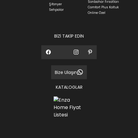
Sonbahar Fırsatları
Siparişlerim bölümünden sürecinizi takip edebilirsiniz.
Şifonyer
Comfort Plus Koltuk
Sehpalar
Sıkça Sorulan Sorular
Online Özel
Sorularınız için
bölümünü ziyaret
ediniz.
BİZİ TAKİP EDİN
Bize Ulaşın
KATALOGLAR