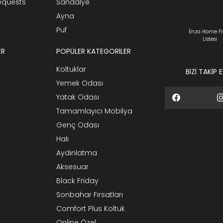
Requests
Sandalye
Ayna
Puf
Enza Home Fi
Listesi
ER
POPÜLER KATEGORİLER
Koltuklar
BİZİ TAKİP 
Yemek Odası
Yatak Odası
Tamamlayıcı Mobilya
r
Genç Odası
Halı
Aydınlatma
Aksesuar
Black Friday
Sonbahar Fırsatları
Comfort Plus Koltuk
Online Özel