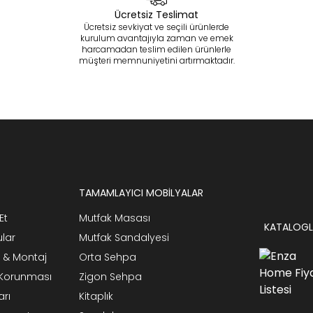
Ücretsiz Teslimat
Ücretsiz sevkiyat ve seçili ürünlerde
kurulum avantajıyla zaman ve emek
harcamadan teslim edilen ürünlerle
müşteri memnuniyetini artırmaktadır.
TAMAMLAYICI MOBİLYALAR
Et
Mutfak Masası
KATALOGL
ular
Mutfak Sandalyesi
 & Montaj
Orta Sehpa
n Korunması
Zigon Sehpa
arı
Kitaplık