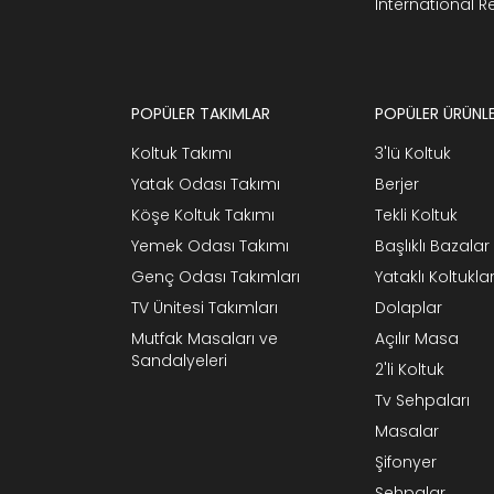
International 
POPÜLER TAKIMLAR
POPÜLER ÜRÜNL
Koltuk Takımı
3'lü Koltuk
Yatak Odası Takımı
Berjer
Köşe Koltuk Takımı
Tekli Koltuk
Yemek Odası Takımı
Başlıklı Bazalar
Genç Odası Takımları
Yataklı Koltukla
TV Ünitesi Takımları
Dolaplar
Mutfak Masaları ve
Açılır Masa
Sandalyeleri
2'li Koltuk
Tv Sehpaları
Masalar
Şifonyer
Sehpalar