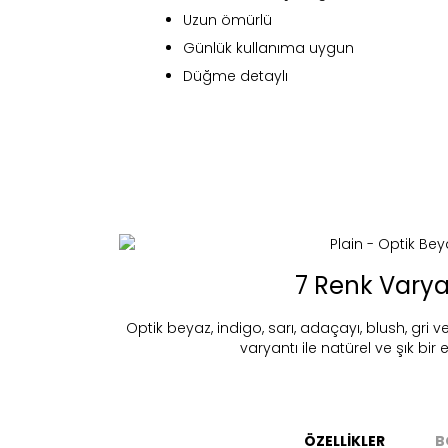
Uzun ömürlü
Günlük kullanıma uygun
Düğme detaylı
Fi
7 Renk Varya
Optik beyaz, indigo, sarı, adaçayı, blush, gri v
varyantı ile natürel ve şık bir e
Bu ürün 
Stoc
migh
ÖZELLİKLER
B