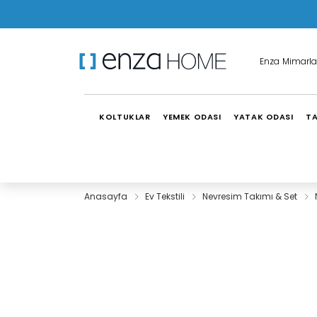
Enza Mimarla
KOLTUKLAR
YEMEK ODASI
YATAK ODASI
TA
Anasayfa
Ev Tekstili
Nevresim Takımı & Set