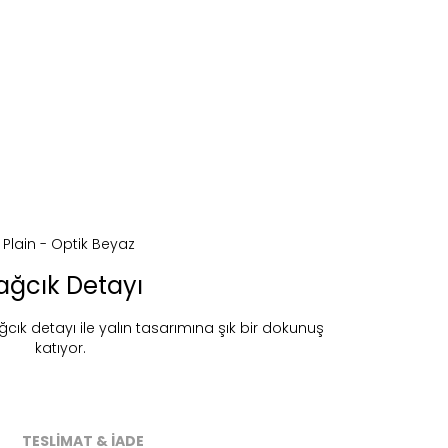
ağcık Detayı
ğcık detayı ile yalın tasarımına şık bir dokunuş
katıyor.
ireceğiz.
TESLİMAT & İADE