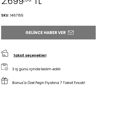
2.699
TL
SKU:
1467155
GELINCE HABER VER
taksit seçenekleri
3 iş günü içinde teslim edilir.
Bonus'a Özel Peşin Fiyatına 7 Taksit Fırsatı!