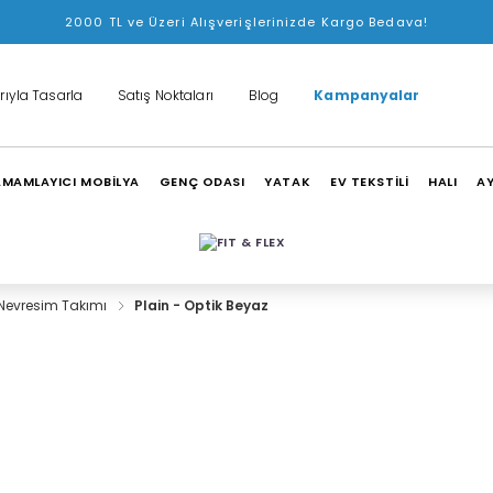
2000 TL ve Üzeri Alışverişlerinizde Kargo Bedava!
rıyla Tasarla
Satış Noktaları
Blog
Kampanyalar
MAMLAYICI MOBİLYA
GENÇ ODASI
YATAK
EV TEKSTİLİ
HALI
A
Nevresim Takımı
Plain - Optik Beyaz