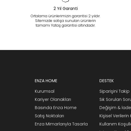
2 Yıl Garanti
Ortalama ürünlerimizin garantisi 2 yıldır.
Sitemizde satışa sunulan ürünlerin
tamamı Yataş garantisi altındadır.
ENZA HOME
DESTEK
Kurumsal
Siparişini Takip 
Kariyer Olanakları
Sık Sorulan Sor
Basında Enza Home
Değişim & İade
Satış Noktaları
Kişisel Verileri
Enza Mimarlarıyla Tasarla
Kullanım Koşull