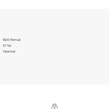
%100 Pamuk
57 Tel
Yıkamalı