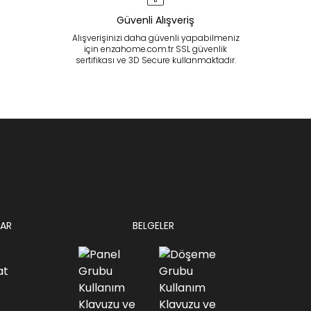
Güvenli Alışveriş
Alışverişinizi daha güvenli yapabilmeniz
için enzahome.com.tr SSL güvenlik
sertifikası ve 3D Secure kullanmaktadır.
AR
BELGELER