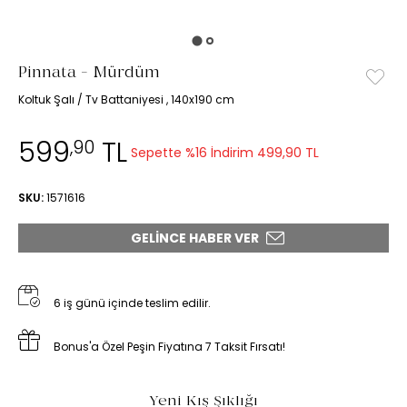
Pinnata - Mürdüm
Koltuk Şalı / Tv Battaniyesi , 140x190 cm
599
TL
,90
Sepette %16 İndirim
499,90 TL
SKU:
1571616
GELINCE HABER VER
6 iş günü içinde teslim edilir.
Bonus'a Özel Peşin Fiyatına 7 Taksit Fırsatı!
Yeni Kış Şıklığı