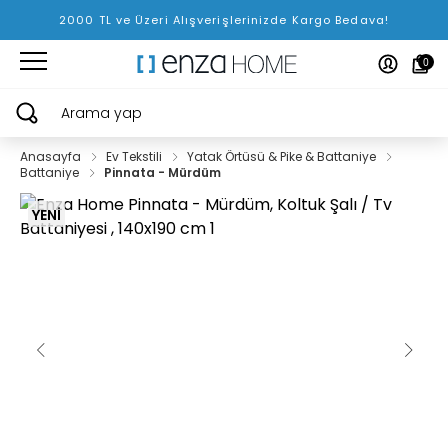
2000 TL ve Üzeri Alışverişlerinizde Kargo Bedava!
0
Arama yap
Anasayfa
Ev Tekstili
Yatak Örtüsü & Pike & Battaniye
Battaniye
Pinnata - Mürdüm
YENİ