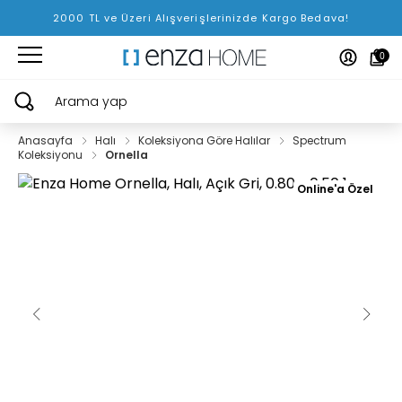
2000 TL ve Üzeri Alışverişlerinizde Kargo Bedava!
0
Arama yap
Anasayfa
Halı
Koleksiyona Göre Halılar
Spectrum
Koleksiyonu
Ornella
Online'a Özel