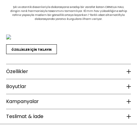
Şık ve otantik desenleriyle dekorasyona sıradışı bir zarafet katan ORNELLA HALI,
dingin renk harmonisiyle tasarımını tamamlıyor. 10 mm hav yüksekliğine sahip
rafine yapısıyla modern bir görsellik ortaya koyarken 7 farklı ebat alternatifiyle
dekorasyonda yaratıcı kurgulara ilham veriyor.
ÖZELLİKLER İÇİN TIKLAYIN
Özellikler
Malzeme
Boyutlar
Halı Malzeme Bilgisi :
%22 Polipropilen ve %78 Polyester
Kampanyalar
Ambalaj Ölçüleri GxDxY(mm) :
60x800x60
Hav Yüksekliği (mm) :
10
ÜCRETSİZ KARGO
Ek Bilgiler
Teslimat & İade
Halı Dokuma Sıklık
480.000
(vuruş/m2) :
Garanti Süresi :
2 yıl
Enza Home web sitesinde yapacağınız 2000 TL ve üzeri alışverişlerde kargo
bedava. Enza Şıklığı ücretsiz kargo fırsatıyla sizlerle buluşuyor.
Halı Ağırlık/m2 (gr) :
2200/2400