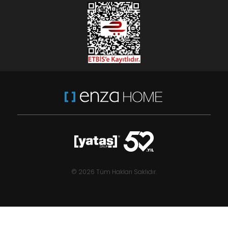
© 2026 Tüm Hakları Saklıdır.
,50
Ornella
99
TL