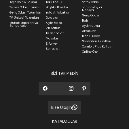
Köşe Koltuk Takımı
Tekli Koltuk
Yatak Odası
Yatak siparişlerinizin teslim süresi yaşadığınız şehre
Yemek Odası Takımı
Başlıklı Bazalar
Tamamlayıcı
ve ürünün stok durumuna göre ortalama 5-24 iş
Mobilya
Genç Odası Takımları
Yataklı Koltuklar
günüdür.
Genç Odası
TV Ünitesi Takımları
Dolaplar
Halı
Mutfak Masaları ve
Açılır Masa
Panel ve Döşeme grubu ürün siparişlerinizin teslim
Sandalyeleri
Aydınlatma
2'li Koltuk
süresi yaşadığınız şehre ve ürünün stok durumuna
Aksesuar
Tv Sehpaları
göre ortalama 30-45 iş günüdür.
Black Friday
Masalar
Sonbahar Fırsatları
Siparişlerim bölümünden sürecinizi takip edebilirsiniz.
Şifonyer
Comfort Plus Koltuk
Sehpalar
Sıkça Sorulan Sorular
Online Özel
Sorularınız için
bölümünü ziyaret
ediniz.
BİZİ TAKİP EDİN
Bize Ulaşın
KATALOGLAR