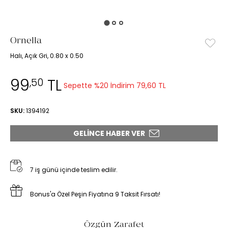
Ornella
Halı, Açık Gri, 0.80 x 0.50
99
TL
,50
Sepette %20 İndirim
79,60 TL
SKU:
1394192
GELINCE HABER VER
7 iş günü içinde teslim edilir.
Bonus'a Özel Peşin Fiyatına 9 Taksit Fırsatı!
Özgün Zarafet