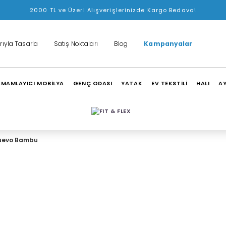
2000 TL ve Üzeri Alışverişlerinizde Kargo Bedava!
rıyla Tasarla
Satış Noktaları
Blog
Kampanyalar
MAMLAYICI MOBİLYA
GENÇ ODASI
YATAK
EV TEKSTİLİ
HALI
A
uevo Bambu