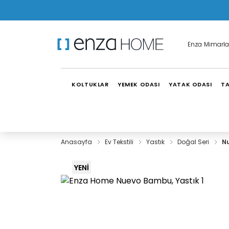
Enza Mimarla
KOLTUKLAR
YEMEK ODASI
YATAK ODASI
TA
Anasayfa
Ev Tekstili
Yastık
Doğal Seri
N
YENİ