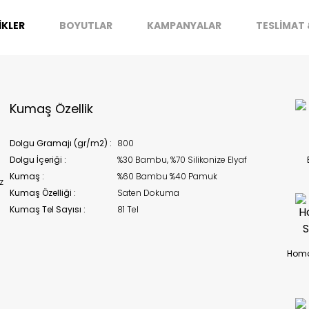
İKLER
BOYUTLAR
KAMPANYALAR
TESLİMAT 
stoklarımıza geldiğinde
posta adresinizden sizleri bilgilend
k moves super-fast. This look-up is an indication of where stock
t be available but we can't guarantee it'll be there for long.
Kapat
Kumaş Özellik
Dolgu Gramajı (gr/m2) :
800
Dolgu İçeriği :
%30 Bambu, %70 Silikonize Elyaf
Kumaş :
%60 Bambu %40 Pamuk
z
Kumaş Özelliği :
Saten Dokuma
Kumaş Tel Sayısı :
81 Tel
Homo