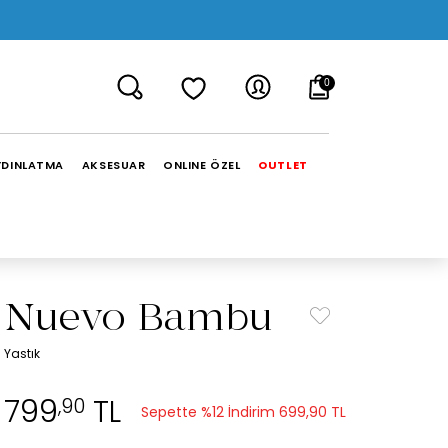
0
YDINLATMA
AKSESUAR
ONLINE ÖZEL
OUTLET
Nuevo Bambu
Yastık
799
TL
,90
Sepette %12 İndirim
699,90 TL