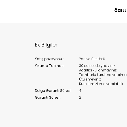
ÖZELL
Bu ürün 
Stoc
migh
Ek Bilgiler
Yatış pozisyonu :
Yan ve Sırt Üstü
Yıkama Talimatı :
30 derecede yıkayınız
Ağartıcı kullanmayınız
Tamburlu kurutma yapılma
Ütülemeyiniz
Kuru temizleme yapılabilir
Dolgu Garanti Süresi :
4
Garanti Süresi :
2