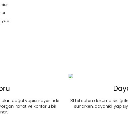
hissi
mcı
 yapı
oru
Daya
 alan doğal yapısı sayesinde
81 tel saten dokuma sıklığı 
organ, rahat ve konforlu bir
sunarken, dayanıklı yapısı
nd in Store
Nuevo Bambu
nar.
Stok Uyarı
Select an option.
SUBMIT