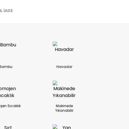
& İADE
ireceğiz.
Bambu
Havadar
jen Sıcaklık
Makinede
Yıkanabilir