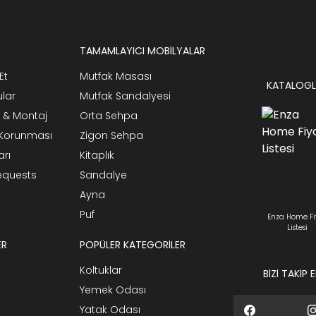
TAMAMLAYICI MOBİLYALAR
Et
Mutfak Masası
KATALOGL
ular
Mutfak Sandalyesi
 & Montaj
Orta Sehpa
n Korunması
Zigon Sehpa
arı
Kitaplık
Requests
Sandalye
Ayna
Puf
Enza Home Fi
Listesi
ER
POPÜLER KATEGORİLER
Koltuklar
BİZİ TAKİP 
Yemek Odası
Yatak Odası