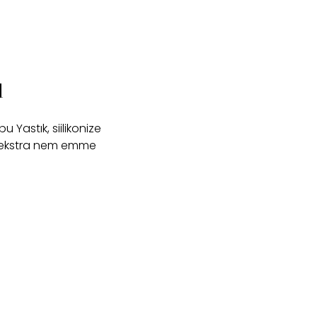
u
 Yastık, siilikonize
, ekstra nem emme