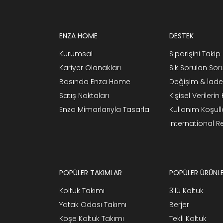
ENZA HOME
DESTEK
Kurumsal
Siparişini Takip 
Kariyer Olanakları
Sık Sorulan Sor
Basında Enza Home
Değişim & İade
Satış Noktaları
Kişisel Verileri
Enza Mimarlarıyla Tasarla
Kullanım Koşull
International 
POPÜLER TAKIMLAR
POPÜLER ÜRÜNL
Koltuk Takımı
3'lü Koltuk
Yatak Odası Takımı
Berjer
Köşe Koltuk Takımı
Tekli Koltuk