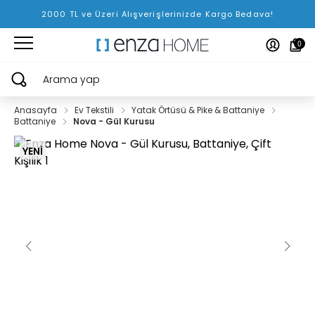
2000 TL ve Üzeri Alışverişlerinizde Kargo Bedava!
0
Arama yap
Anasayfa
Ev Tekstili
Yatak Örtüsü & Pike & Battaniye
Battaniye
Nova - Gül Kurusu
YENİ