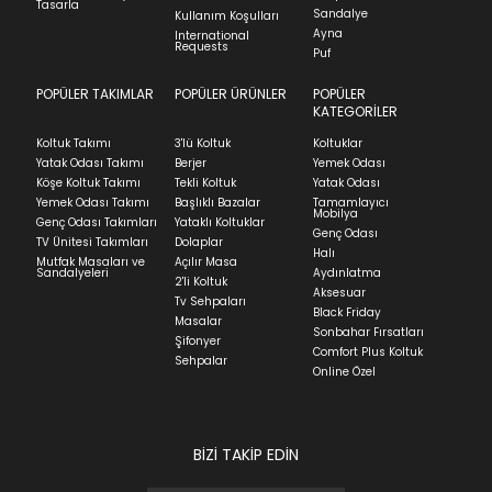
Stock moves super-fast. This look-up is an
Tasarla
kullanılmamış olması gerekmektedir.
Sandalye
Kullanım Koşulları
indication of where stock might be available but
Ayna
International
İade ve Değişim
Requests
we can't guarantee it'll be there for long.
Sorularınız için
bölümünü ziyaret ediniz.
Puf
POPÜLER TAKIMLAR
POPÜLER ÜRÜNLER
POPÜLER
Teslimat
KATEGORİLER
Ev tekstili siparişlerinizin kargoya verilme süresi
Koltuk Takımı
3'lü Koltuk
Koltuklar
ortalama 5-24 iş günüdür.
Yatak Odası Takımı
Berjer
Yemek Odası
Köşe Koltuk Takımı
Tekli Koltuk
Yatak Odası
Yatak siparişlerinizin teslim süresi yaşadığınız şehre
Yemek Odası Takımı
Başlıklı Bazalar
Tamamlayıcı
ve ürünün stok durumuna göre ortalama 5-24 iş
Mobilya
Genç Odası Takımları
Yataklı Koltuklar
günüdür.
Genç Odası
TV Ünitesi Takımları
Dolaplar
Halı
Mutfak Masaları ve
Açılır Masa
Panel ve Döşeme grubu ürün siparişlerinizin teslim
Sandalyeleri
Aydınlatma
2'li Koltuk
süresi yaşadığınız şehre ve ürünün stok durumuna
Aksesuar
Tv Sehpaları
göre ortalama 30-45 iş günüdür.
Black Friday
Masalar
Sonbahar Fırsatları
Siparişlerim bölümünden sürecinizi takip edebilirsiniz.
Şifonyer
Comfort Plus Koltuk
Sehpalar
Sıkça Sorulan Sorular
Online Özel
Sorularınız için
bölümünü ziyaret
ediniz.
BİZİ TAKİP EDİN