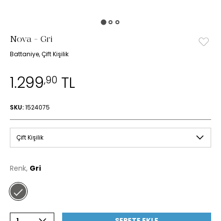
Nova - Gri
Battaniye, Çift Kişilik
1.299
TL
,90
SKU:
1524075
Çift Kişilik
Renk,
Gri
SEPETE EKLE
1