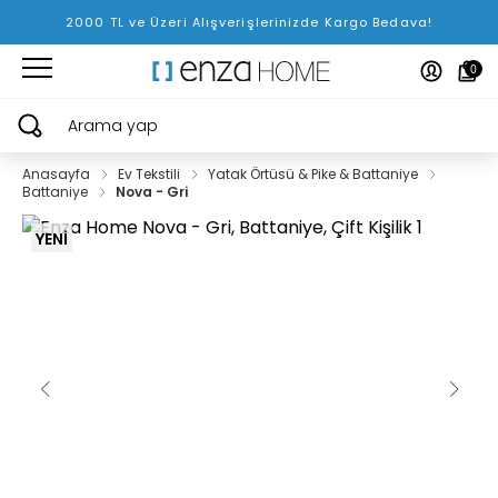
2000 TL ve Üzeri Alışverişlerinizde Kargo Bedava!
0
Arama yap
Anasayfa
Ev Tekstili
Yatak Örtüsü & Pike & Battaniye
Battaniye
Nova - Gri
YENİ