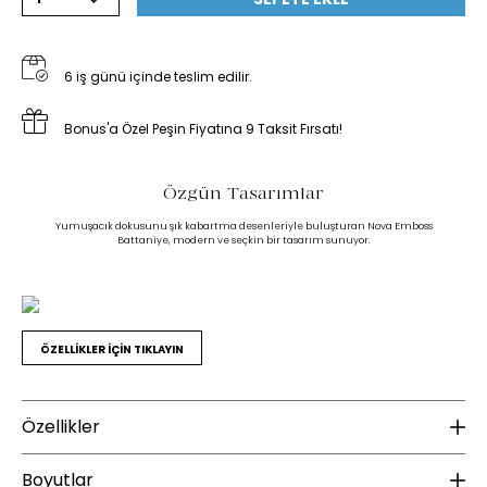
6 iş günü içinde teslim edilir.
Bonus'a Özel Peşin Fiyatına 9 Taksit Fırsatı!
Özgün Tasarımlar
Yumuşacık dokusunu şık kabartma desenleriyle buluşturan Nova Emboss
Battaniye, modern ve seçkin bir tasarım sunuyor.
ÖZELLİKLER İÇİN TIKLAYIN
Özellikler
Ek Bilgiler
K
Boyutlar