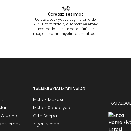
Ücretsiz Teslimat
Ücretsiz sevkiyat ve seçili ürünlerde
kurulum avantajıyla zaman ve emek
harcamadan teslim edilen ürünlerle
müşteri memnuniyetini artırmaktadır.
TAMAMLAYICI MOBİLYALAR
Et
Mutfak Masası
KATALOGL
ular
Mutfak Sandalyesi
 & Montaj
Orta Sehpa
n Korunması
Zigon Sehpa