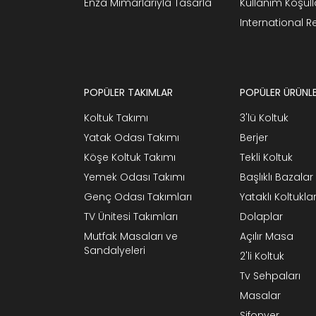
Enza Mimarlarıyla Tasarla
Kullanım Koşull
International 
POPÜLER TAKIMLAR
POPÜLER ÜRÜNL
Koltuk Takımı
3'lü Koltuk
Yatak Odası Takımı
Berjer
Köşe Koltuk Takımı
Tekli Koltuk
Yemek Odası Takımı
Başlıklı Bazalar
Genç Odası Takımları
Yataklı Koltukla
TV Ünitesi Takımları
Dolaplar
Mutfak Masaları ve
Açılır Masa
Sandalyeleri
2'li Koltuk
Tv Sehpaları
Masalar
Şifonyer