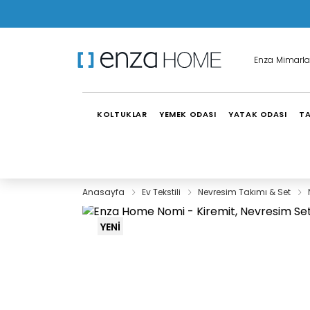
Enza Mimarla
KOLTUKLAR
YEMEK ODASI
YATAK ODASI
TA
Anasayfa
Ev Tekstili
Nevresim Takımı & Set
YENİ