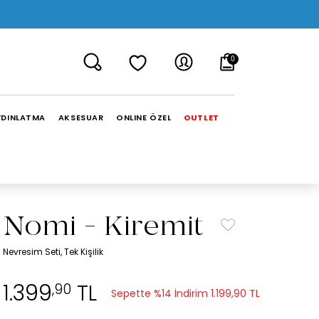
0
YDINLATMA
AKSESUAR
ONLINE ÖZEL
OUTLET
Nomi - Kiremit
Nevresim Seti, Tek Kişilik
1.399
TL
,90
Sepette %14 İndirim
1.199,90 TL