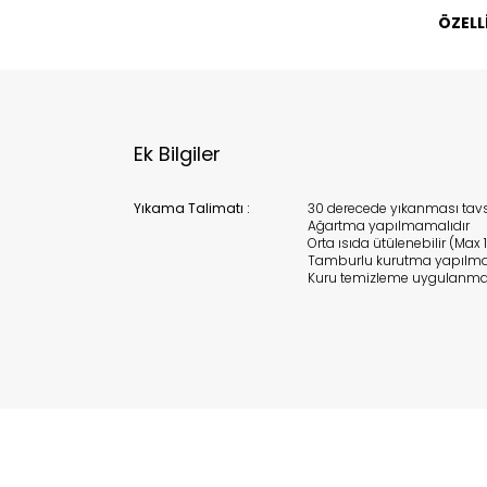
ÖZELL
Ek Bilgiler
Yıkama Talimatı :
30 derecede yıkanması tavsi
Ağartma yapılmamalıdır
Orta ısıda ütülenebilir (Max 
Tamburlu kurutma yapılma
Kuru temizleme uygulanma