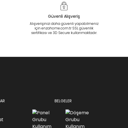
Güvenli Alışveriş
Alışverişinizi daha güvenli yapabilmeniz
için enzahome.com.tr SSL güvenlik
sertifikası ve 3D Secure kullanmaktadır.
AR
BELGELER