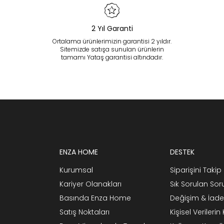
2 Yıl Garanti
Ortalama ürünlerimizin garantisi 2 yıldır.
Sitemizde satışa sunulan ürünlerin
tamamı Yataş garantisi altındadır.
ENZA HOME
DESTEK
Kurumsal
Siparişini Takip 
Kariyer Olanakları
Sık Sorulan Sor
Basında Enza Home
Değişim & İade
Satış Noktaları
Kişisel Verileri