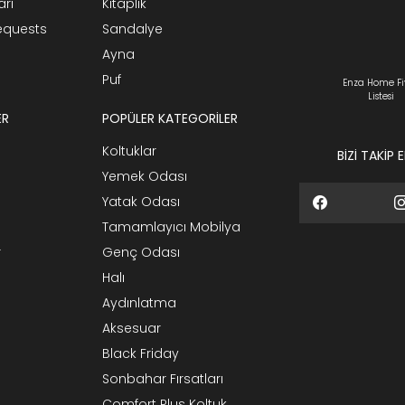
arı
Kitaplık
Requests
Sandalye
Ayna
Puf
Enza Home Fi
Listesi
ER
POPÜLER KATEGORİLER
Koltuklar
BİZİ TAKİP 
Yemek Odası
Yatak Odası
Tamamlayıcı Mobilya
r
Genç Odası
Halı
Aydınlatma
Aksesuar
Black Friday
Sonbahar Fırsatları
Comfort Plus Koltuk