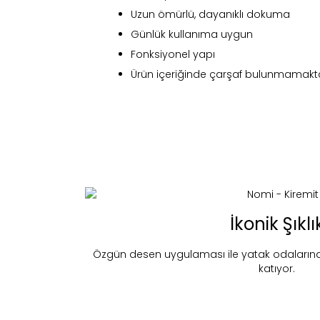
Uzun ömürlü, dayanıklı dokuma
Günlük kullanıma uygun
Fonksiyonel yapı
Ürün içeriğinde çarşaf bulunmamakta
Fi
İkonik Şıklı
Özgün desen uygulaması ile yatak odalarına di
katıyor.
Bu ürün 
Stoc
migh