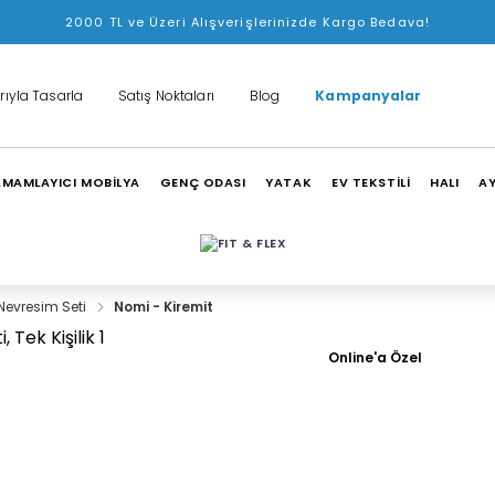
2000 TL ve Üzeri Alışverişlerinizde Kargo Bedava!
rıyla Tasarla
Satış Noktaları
Blog
Kampanyalar
MAMLAYICI MOBİLYA
GENÇ ODASI
YATAK
EV TEKSTİLİ
HALI
A
Nevresim Seti
Nomi - Kiremit
Online'a Özel