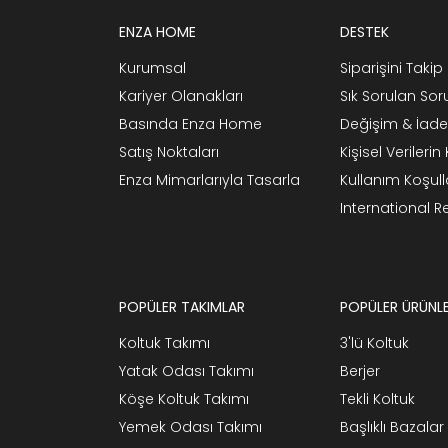
ENZA HOME
DESTEK
Kurumsal
Siparişini Takip 
Kariyer Olanakları
Sık Sorulan Sor
Basında Enza Home
Değişim & İade
Satış Noktaları
Kişisel Verileri
Enza Mimarlarıyla Tasarla
Kullanım Koşull
International 
POPÜLER TAKIMLAR
POPÜLER ÜRÜNL
Koltuk Takımı
3'lü Koltuk
Yatak Odası Takımı
Berjer
Köşe Koltuk Takımı
Tekli Koltuk
Yemek Odası Takımı
Başlıklı Bazalar