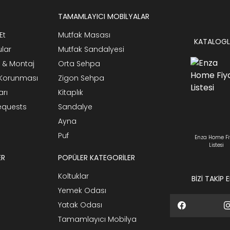
TAMAMLAYICI MOBİLYALAR
Et
Mutfak Masası
KATALOGL
ular
Mutfak Sandalyesi
 & Montaj
Orta Sehpa
n Korunması
Zigon Sehpa
arı
Kitaplık
Requests
Sandalye
Ayna
Puf
Enza Home Fi
Listesi
ER
POPÜLER KATEGORİLER
Koltuklar
BİZİ TAKİP 
Yemek Odası
Yatak Odası
Tamamlayıcı Mobilya