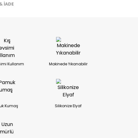
& İADE
ireceğiz.
simi Kullanım
Makinede Yıkanabilir
uk Kumaş
Silikonize Elyaf