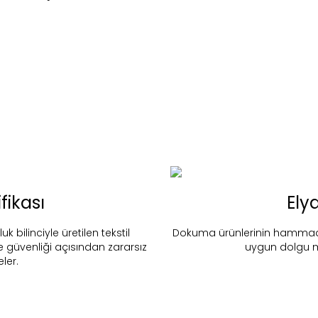
fikası
Ely
bilinciyle üretilen tekstil
Dokuma ürünlerinin hammadde
ve güvenliği açısından zararsız
uygun dolgu m
nd in Store
Noah - Nil Yeşili
eler.
Stok Uyarı
Select an option.
SUBMIT