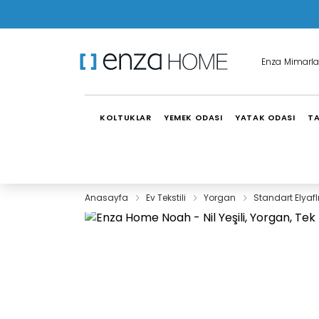
Enza Mimarla
KOLTUKLAR
YEMEK ODASI
YATAK ODASI
TA
Anasayfa
Ev Tekstili
Yorgan
Standart Elyafl