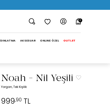
0
YDINLATMA
AKSESUAR
ONLINE ÖZEL
OUTLET
Noah - Nil Yeşili
Yorgan, Tek Kişilik
999
TL
,90