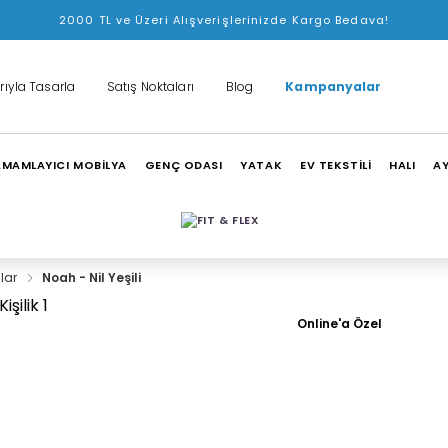
2000 TL ve Üzeri Alışverişlerinizde Kargo Bedava!
rıyla Tasarla
Satış Noktaları
Blog
Kampanyalar
MAMLAYICI MOBİLYA
GENÇ ODASI
YATAK
EV TEKSTİLİ
HALI
A
ılar
Noah - Nil Yeşili
Online'a Özel