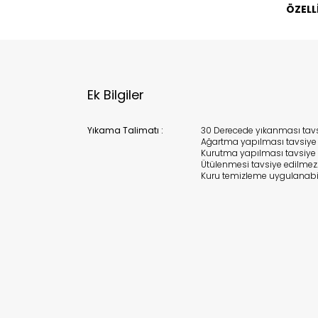
ÖZELL
Bu ürün 
Stoc
migh
Ek Bilgiler
Yıkama Talimatı :
30 Derecede yıkanması tavsi
Ağartma yapılması tavsiye 
Kurutma yapılması tavsiye 
Ütülenmesi tavsiye edilmez
Kuru temizleme uygulanabil