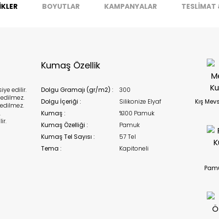
İKLER
BOYUTLAR
KAMPANYALAR
TESLİMAT 
stoklarımıza geldiğinde
posta adresinizden sizleri bilgilend
k moves super-fast. This look-up is an indication of where stock
t be available but we can't guarantee it'll be there for long.
Kapat
Kumaş Özellik
ye edilir.
Dolgu Gramajı (gr/m2) :
300
edilmez.
Dolgu İçeriği :
Silikonize Elyaf
Kış Mev
edilmez.
.
Kumaş :
%100 Pamuk
ir.
Kumaş Özelliği :
Pamuk
Kumaş Tel Sayısı :
57 Tel
Tema :
Kapitoneli
Pam