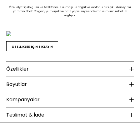
Özel elyaf iç dolgusu ve %100 Pamuk kumaşı ile doğal ve konforlu bir uyku deneyimi
yaratan Noah Yorgan, yumuşak ve hafif yapısı sayesinde maksimum rahatlık
sağlıyor.
ÖZELLİKLER İÇİN TIKLAYIN
Özellikler
Ek Bilgiler
K
Boyutlar
Yıkama Talimatı :
30 derecede 9kg ve üzeri makinede
Do
yıkayınız
Kampanyalar
Do
Ürün İçerik Bilgisi :
Yorgan : 195x215 cm (1 adet)
Sıvı deterjan kullanılması tavsiye edilir
Ağartıcı kullanmayınız
Ku
ÜCRETSİZ KARGO
Ütülemeyiniz
Teslimat & İade
Te
Sererek kurutunuz
Tamburlu kurutma yapmayınız.
Kuru temizleme yapılabilir
Enza Home web sitesinde yapacağınız 2000 TL ve üzeri alışverişlerde kargo
bedava. Enza Şıklığı ücretsiz kargo fırsatıyla sizlerle buluşuyor.