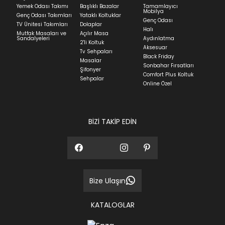
Yatak siparişlerinizin teslim süresi yaşadığınız şehre
Yemek Odası Takımı
Başlıklı Bazalar
Tamamlayıcı
ve ürünün stok durumuna göre ortalama 5-24 iş
Mobilya
Genç Odası Takımları
Yataklı Koltuklar
günüdür.
Genç Odası
TV Ünitesi Takımları
Dolaplar
Halı
Mutfak Masaları ve
Açılır Masa
Panel ve Döşeme grubu ürün siparişlerinizin teslim
Sandalyeleri
Aydınlatma
2'li Koltuk
süresi yaşadığınız şehre ve ürünün stok durumuna
Aksesuar
Tv Sehpaları
göre ortalama 30-45 iş günüdür.
Black Friday
Masalar
Sonbahar Fırsatları
Siparişlerim bölümünden sürecinizi takip edebilirsiniz.
Şifonyer
Comfort Plus Koltuk
Sehpalar
Sıkça Sorulan Sorular
Online Özel
Sorularınız için
bölümünü ziyaret
ediniz.
BİZİ TAKİP EDİN
Bize Ulaşın
KATALOGLAR