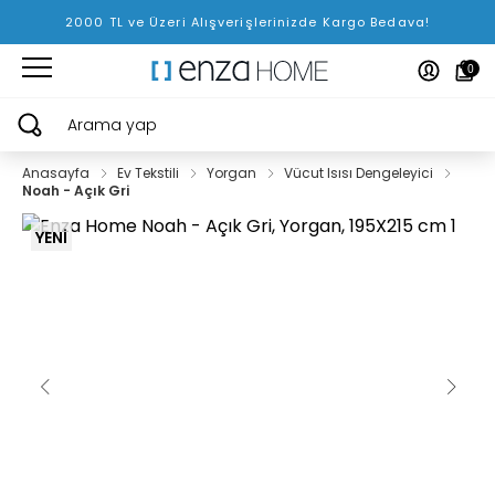
2000 TL ve Üzeri Alışverişlerinizde Kargo Bedava!
0
Arama yap
Anasayfa
Ev Tekstili
Yorgan
Vücut Isısı Dengeleyici
Noah - Açık Gri
YENİ