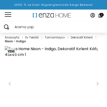
2000 TL ve Üzeri Alışverişlerinizde Kargo Bedava!
0
Arama yap
Anasayfa
Ev Tekstili
Tamamlayıcı
Dekoratif Kırlent
Nixon - Indigo
YENİ