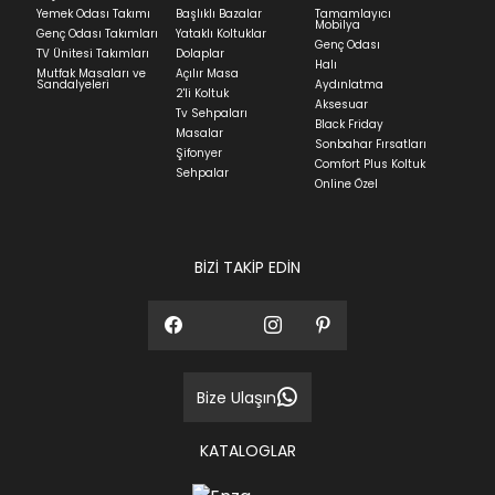
Yatak siparişlerinizin teslim süresi yaşadığınız şehre
Yemek Odası Takımı
Başlıklı Bazalar
Tamamlayıcı
ve ürünün stok durumuna göre ortalama 5-24 iş
Mobilya
Genç Odası Takımları
Yataklı Koltuklar
günüdür.
Genç Odası
TV Ünitesi Takımları
Dolaplar
Halı
Mutfak Masaları ve
Açılır Masa
Panel ve Döşeme grubu ürün siparişlerinizin teslim
Sandalyeleri
Aydınlatma
2'li Koltuk
süresi yaşadığınız şehre ve ürünün stok durumuna
Aksesuar
Tv Sehpaları
göre ortalama 30-45 iş günüdür.
Black Friday
Masalar
Sonbahar Fırsatları
Siparişlerim bölümünden sürecinizi takip edebilirsiniz.
Şifonyer
Comfort Plus Koltuk
Sehpalar
Sıkça Sorulan Sorular
Online Özel
Sorularınız için
bölümünü ziyaret
ediniz.
BİZİ TAKİP EDİN
Bize Ulaşın
KATALOGLAR