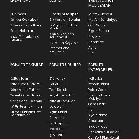
içinde iade başvurusunda bulunarak sürecinizi
ENZA HOME
DESTEK
TAMAMLAYICI
100x200 cm
MOBİLYALAR
başlatabilirsiniz.
Kapat
Kurumsal
Siparişini Takip Et
Mutfak Masası
Ürünü iade etmek için, orijinal kutusuyla ve
Kariyer Olanakları
Sık Sorulan Sorular
Mutfak Sandalyesi
Stock moves super-fast. This look-up is an
faturasıyla birlikte göndermelisiniz.
Basında Enza Home
Değişim & İade &
Orta Sehpa
indication of where stock might be available but
Montaj
İadenizin kabul edilmesi için, ürünün hasar
Satış Noktaları
Zigon Sehpa
we can't guarantee it'll be there for long.
Kişisel Verilerin
görmemiş, kurulumunun yapılmamış ve
Enza Mimarlarıyla
Kitaplık
Korunması
Tasarla
kullanılmamış olması gerekmektedir.
Sandalye
Kullanım Koşulları
Ayna
International
İade ve Değişim
Requests
Sorularınız için
bölümünü ziyaret ediniz.
Puf
POPÜLER TAKIMLAR
POPÜLER ÜRÜNLER
POPÜLER
Teslimat
KATEGORİLER
Ev tekstili siparişlerinizin kargoya verilme süresi
Koltuk Takımı
3'lü Koltuk
Koltuklar
ortalama 5-24 iş günüdür.
Yatak Odası Takımı
Berjer
Yemek Odası
Köşe Koltuk Takımı
Tekli Koltuk
Yatak Odası
Yatak siparişlerinizin teslim süresi yaşadığınız şehre
Yemek Odası Takımı
Başlıklı Bazalar
Tamamlayıcı
ve ürünün stok durumuna göre ortalama 5-24 iş
Mobilya
Genç Odası Takımları
Yataklı Koltuklar
günüdür.
Genç Odası
TV Ünitesi Takımları
Dolaplar
Halı
Mutfak Masaları ve
Açılır Masa
Panel ve Döşeme grubu ürün siparişlerinizin teslim
Sandalyeleri
Aydınlatma
2'li Koltuk
süresi yaşadığınız şehre ve ürünün stok durumuna
Aksesuar
Tv Sehpaları
göre ortalama 30-45 iş günüdür.
Black Friday
Masalar
Sonbahar Fırsatları
Siparişlerim bölümünden sürecinizi takip edebilirsiniz.
Şifonyer
Comfort Plus Koltuk