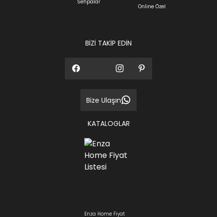
Sehpalar
Sıkça Sorulan Sorular
Online Özel
Sorularınız için
bölümünü ziyaret
ediniz.
BİZİ TAKİP EDİN
Bize Ulaşın
KATALOGLAR
Enza Home Fiyat