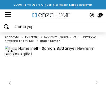
2000 TL ve Üzeri Alışverişlerinizde Kargo Bedava!
0
Arama yap
Anasayfa
Ev Tekstili
Nevresim Takımı & Set
Battaniyeli
Nevresim Takımı Seti
Inell - Somon
YENİ