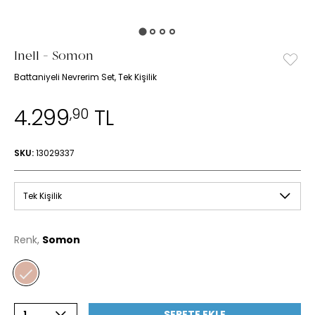
Inell - Somon
Battaniyeli Nevrerim Set, Tek Kişilik
4.299
TL
,90
SKU:
13029337
Tek Kişilik
Renk,
Somon
SEPETE EKLE
1