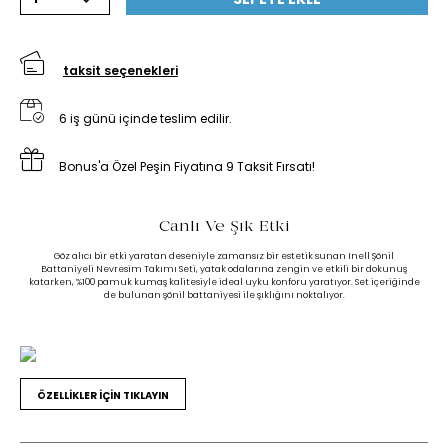
taksit seçenekleri
6 iş günü içinde teslim edilir.
Bonus'a Özel Peşin Fiyatına 9 Taksit Fırsatı!
Canlı Ve Şık Etki
Göz alıcı bir etki yaratan deseniyle zamansız bir estetik sunan Inell Şönil
Battaniyeli Nevresim Takımı Seti, yatak odalarına zengin ve etkili bir dokunuş
katarken, %100 pamuk kumaş kalitesiyle ideal uyku konforu yaratıyor. Set içeriğinde
de bulunan şönil battaniyesi ile şıklığını noktalıyor.
ÖZELLİKLER İÇİN TIKLAYIN