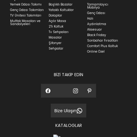
Yatak siparişlerinizin teslim süresi yaşadığınız şehre
Yemek Odası Takımı
Başlıklı Bazalar
Tamamlayıcı
ve ürünün stok durumuna göre ortalama 5-24 iş
Mobilya
Genç Odası Takımları
Yataklı Koltuklar
günüdür.
Genç Odası
TV Ünitesi Takımları
Dolaplar
Halı
Mutfak Masaları ve
Açılır Masa
Panel ve Döşeme grubu ürün siparişlerinizin teslim
Sandalyeleri
Aydınlatma
2'li Koltuk
süresi yaşadığınız şehre ve ürünün stok durumuna
Aksesuar
Tv Sehpaları
göre ortalama 30-45 iş günüdür.
Black Friday
Masalar
Sonbahar Fırsatları
Siparişlerim bölümünden sürecinizi takip edebilirsiniz.
Şifonyer
Comfort Plus Koltuk
Sehpalar
Sıkça Sorulan Sorular
Online Özel
Sorularınız için
bölümünü ziyaret
ediniz.
BİZİ TAKİP EDİN
Bize Ulaşın
KATALOGLAR