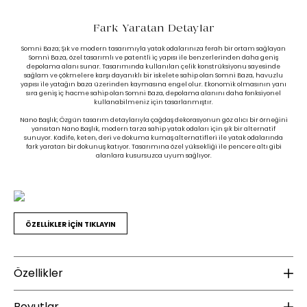
Fark Yaratan Detaylar
Somni Baza; Şık ve modern tasarımıyla yatak odalarınıza ferah bir ortam sağlayan
Somni Baza, özel tasarımlı ve patentli iç yapısı ile benzerlerinden daha geniş
depolama alanı sunar. Tasarımında kullanılan çelik konstrüksiyonu sayesinde
sağlam ve çökmelere karşı dayanıklı bir iskelete sahip olan Somni Baza, havuzlu
yapısı ile yatağın baza üzerinden kaymasına engel olur. Ekonomik olmasının yanı
sıra geniş iç hacme sahip olan Somni Baza, depolama alanını daha fonksiyonel
kullanabilmeniz için tasarlanmıştır.
Nano Başlık; Özgün tasarım detaylarıyla çağdaş dekorasyonun göz alıcı bir örneğini
yansıtan Nano Başlık, modern tarza sahip yatak odaları için şık bir alternatif
sunuyor. Kadife, keten, deri ve dokuma kumaş alternatifleri ile yatak odalarında
fark yaratan bir dokunuş katıyor. Tasarımına özel yüksekliği ile pencere altı gibi
alanlara kusursuzca uyum sağlıyor.
ÖZELLİKLER İÇİN TIKLAYIN
Özellikler
Malzeme
K
Boyutlar