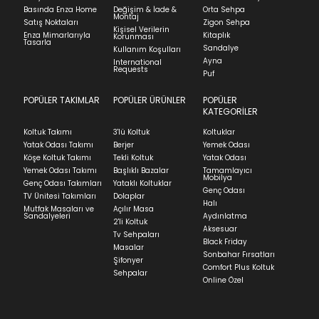
faturasıyla birlikte göndermelisiniz.
Kapat
Basında Enza Home
Değişim & İade &
Orta Sehpa
Montaj
İadenizin kabul edilmesi için, ürünün hasar
Stock moves super-fast. This look-up is an
Satış Noktaları
Zigon Sehpa
Kişisel Verilerin
görmemiş, kurulumunun yapılmamış ve
Enza Mimarlarıyla
Kitaplık
indication of where stock might be available but
Korunması
Tasarla
kullanılmamış olması gerekmektedir.
Sandalye
Kullanım Koşulları
we can't guarantee it'll be there for long.
Ayna
International
İade ve Değişim
Requests
Sorularınız için
bölümünü ziyaret ediniz.
Puf
POPÜLER TAKIMLAR
POPÜLER ÜRÜNLER
POPÜLER
Teslimat
KATEGORİLER
Ev tekstili siparişlerinizin kargoya verilme süresi
Koltuk Takımı
3'lü Koltuk
Koltuklar
ortalama 5-24 iş günüdür.
Yatak Odası Takımı
Berjer
Yemek Odası
Köşe Koltuk Takımı
Tekli Koltuk
Yatak Odası
Yatak siparişlerinizin teslim süresi yaşadığınız şehre
Yemek Odası Takımı
Başlıklı Bazalar
Tamamlayıcı
ve ürünün stok durumuna göre ortalama 5-24 iş
Mobilya
Genç Odası Takımları
Yataklı Koltuklar
günüdür.
Genç Odası
TV Ünitesi Takımları
Dolaplar
Halı
Mutfak Masaları ve
Açılır Masa
Panel ve Döşeme grubu ürün siparişlerinizin teslim
Sandalyeleri
Aydınlatma
2'li Koltuk
süresi yaşadığınız şehre ve ürünün stok durumuna
Aksesuar
Tv Sehpaları
göre ortalama 30-45 iş günüdür.
Black Friday
Masalar
Sonbahar Fırsatları
Siparişlerim bölümünden sürecinizi takip edebilirsiniz.
Şifonyer
Comfort Plus Koltuk
Sehpalar
Sıkça Sorulan Sorular
Online Özel
Sorularınız için
bölümünü ziyaret
ediniz.