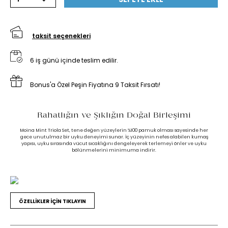
taksit seçenekleri
6 iş günü içinde teslim edilir.
Bonus'a Özel Peşin Fiyatına 9 Taksit Fırsatı!
Rahatlığın ve Şıklığın Doğal Birleşimi
Moina Mint Triola Set, tene değen yüzeylerin %100 pamuk olması sayesinde her
gece unutulmaz bir uyku deneyimi sunar. İç yüzeyinin nefes alabilen kumaş
yapısı, uyku sırasında vücut sıcaklığını dengeleyerek terlemeyi önler ve uyku
bölünmelerini minimuma indirir.
ÖZELLİKLER İÇİN TIKLAYIN