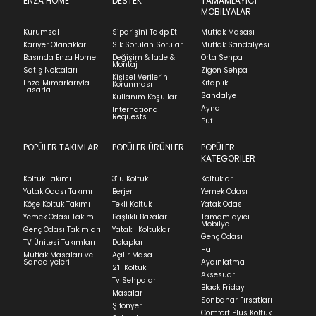
içinde iade başvurusunda bulunarak sürecinizi
ENZA HOME
DESTEK
TAMAMLAYICI
MOBİLYALAR
başlatabilirsiniz.
Kapat
Kurumsal
Siparişini Takip Et
Mutfak Masası
Ürünü iade etmek için, orijinal kutusuyla ve
Kariyer Olanakları
Sık Sorulan Sorular
Mutfak Sandalyesi
Stock moves super-fast. This look-up is an
faturasıyla birlikte göndermelisiniz.
Basında Enza Home
Değişim & İade &
Orta Sehpa
indication of where stock might be available but
Montaj
İadenizin kabul edilmesi için, ürünün hasar
Satış Noktaları
Zigon Sehpa
we can't guarantee it'll be there for long.
Kişisel Verilerin
görmemiş, kurulumunun yapılmamış ve
Enza Mimarlarıyla
Kitaplık
Korunması
Tasarla
kullanılmamış olması gerekmektedir.
Sandalye
Kullanım Koşulları
Ayna
International
İade ve Değişim
Requests
Sorularınız için
bölümünü ziyaret ediniz.
Puf
POPÜLER TAKIMLAR
POPÜLER ÜRÜNLER
POPÜLER
Teslimat
KATEGORİLER
Ev tekstili siparişlerinizin kargoya verilme süresi
Koltuk Takımı
3'lü Koltuk
Koltuklar
ortalama 5-24 iş günüdür.
Yatak Odası Takımı
Berjer
Yemek Odası
Köşe Koltuk Takımı
Tekli Koltuk
Yatak Odası
Yatak siparişlerinizin teslim süresi yaşadığınız şehre
Yemek Odası Takımı
Başlıklı Bazalar
Tamamlayıcı
ve ürünün stok durumuna göre ortalama 5-24 iş
Mobilya
Genç Odası Takımları
Yataklı Koltuklar
günüdür.
Genç Odası
TV Ünitesi Takımları
Dolaplar
Halı
Mutfak Masaları ve
Açılır Masa
Panel ve Döşeme grubu ürün siparişlerinizin teslim
Sandalyeleri
Aydınlatma
2'li Koltuk
süresi yaşadığınız şehre ve ürünün stok durumuna
Aksesuar
Tv Sehpaları
göre ortalama 30-45 iş günüdür.
Black Friday
Masalar
Sonbahar Fırsatları
Siparişlerim bölümünden sürecinizi takip edebilirsiniz.
Şifonyer
Comfort Plus Koltuk