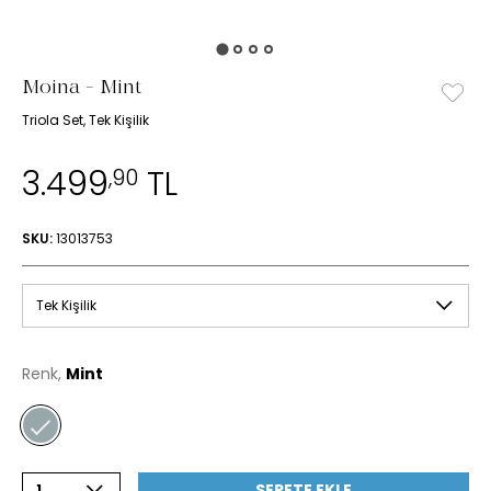
Moina - Mint
Triola Set, Tek Kişilik
3.499
TL
,90
SKU:
13013753
Tek Kişilik
Renk,
Mint
SEPETE EKLE
1