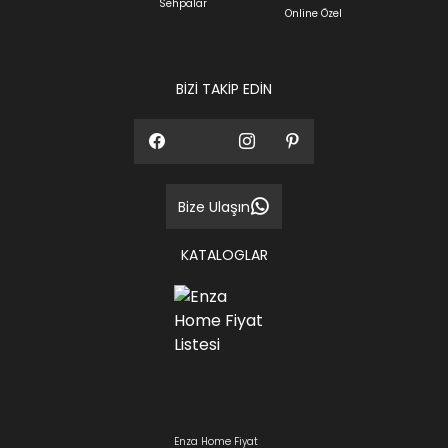
Sehpalar
Sıkça Sorulan Sorular
Online Özel
Sorularınız için
bölümünü ziyaret
ediniz.
BİZİ TAKİP EDİN
Bize Ulaşın
KATALOGLAR
Enza Home Fiyat