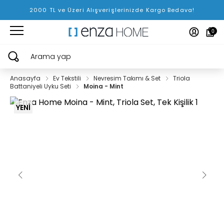
2000 TL ve Üzeri Alışverişlerinizde Kargo Bedava!
0
Arama yap
Anasayfa
Ev Tekstili
Nevresim Takımı & Set
Triola
Battaniyeli Uyku Seti
Moina - Mint
YENİ