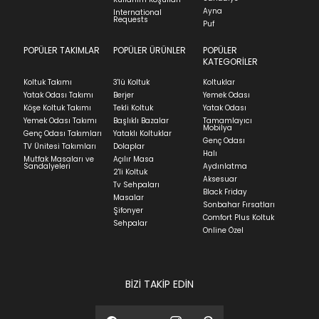
Ayna
International
Requests
Puf
POPÜLER TAKIMLAR
POPÜLER ÜRÜNLER
POPÜLER
KATEGORİLER
Koltuk Takımı
3'lü Koltuk
Koltuklar
Yatak Odası Takımı
Berjer
Yemek Odası
Köşe Koltuk Takımı
Tekli Koltuk
Yatak Odası
Yemek Odası Takımı
Başlıklı Bazalar
Tamamlayıcı
Mobilya
Genç Odası Takımları
Yataklı Koltuklar
Genç Odası
TV Ünitesi Takımları
Dolaplar
Halı
Mutfak Masaları ve
Açılır Masa
Sandalyeleri
Aydınlatma
2'li Koltuk
Aksesuar
Tv Sehpaları
Black Friday
Masalar
Sonbahar Fırsatları
Şifonyer
Comfort Plus Koltuk
Sehpalar
Online Özel
BİZİ TAKİP EDİN