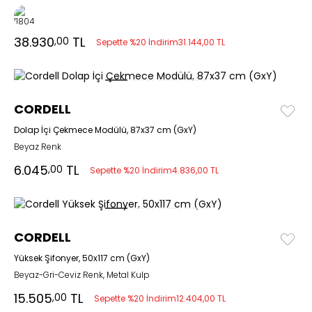
38.930
TL
,00
Sepette %20 İndirim
31.144,00 TL
CORDELL
Dolap İçi Çekmece Modülü, 87x37 cm (GxY)
Beyaz Renk
6.045
TL
,00
Sepette %20 İndirim
4.836,00 TL
CORDELL
Yüksek Şifonyer, 50x117 cm (GxY)
Beyaz-Gri-Ceviz Renk, Metal Kulp
15.505
TL
,00
Sepette %20 İndirim
12.404,00 TL