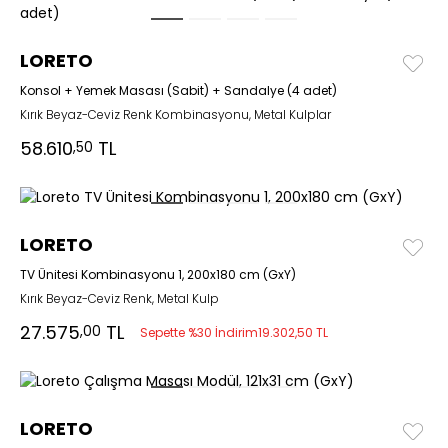
LORETO
Konsol + Yemek Masası (Sabit) + Sandalye (4 adet)
Kırık Beyaz-Ceviz Renk Kombinasyonu, Metal Kulplar
58.610
TL
,50
LORETO
TV Ünitesi Kombinasyonu 1, 200x180 cm (GxY)
Kırık Beyaz-Ceviz Renk, Metal Kulp
27.575
TL
,00
Sepette %30 İndirim
19.302,50 TL
LORETO