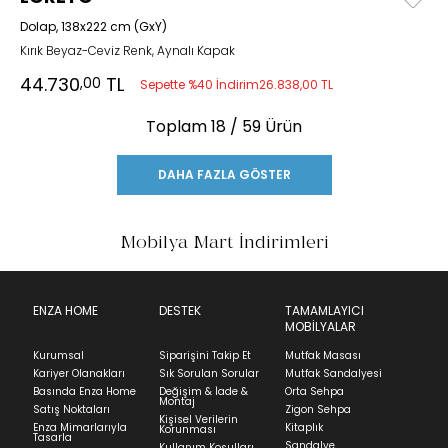
Dolap, 138x222 cm (GxY)
Kırık Beyaz-Ceviz Renk, Aynalı Kapak
44.730
TL
,00
Sepette %40 İndirim
26.838,00 TL
Toplam
18
/ 59 Ürün
DAHA FAZLA GÖSTER
Mobilya Mart İndirimleri
ENZA HOME
DESTEK
TAMAMLAYICI
MOBİLYALAR
Kurumsal
Siparişini Takip Et
Mutfak Masası
Kariyer Olanakları
Sık Sorulan Sorular
Mutfak Sandalyesi
Basında Enza Home
Değişim & İade &
Orta Sehpa
Montaj
Satış Noktaları
Zigon Sehpa
Kişisel Verilerin
Enza Mimarlarıyla
Kitaplık
Korunması
Tasarla
Sandalye
Kullanım Koşulları