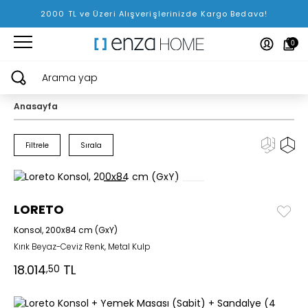
2000 TL ve Üzeri Alışverişlerinizde Kargo Bedava!
0
Arama yap
Anasayfa
Filtrele
Sırala
LORETO
Konsol, 200x84 cm (GxY)
Kırık Beyaz-Ceviz Renk, Metal Kulp
18.014
TL
,50