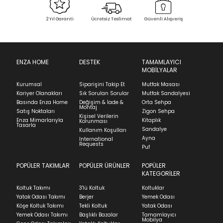
Bu ürün stoklarımıza geldiğinde
posta
Select an option.
Garanti Süresi :
2 yıl
Sipariş Alındı
Sevkiyat Aşamasında
Teslim Edildi
adresinizden sizleri bilgilendireceğiz.
2 Yıl Garanti
Ücretsiz Teslimat
Güvenli Alışveriş
SUBMIT
İade & Değişim
Kapat
Ürünün adresinize teslim tarihinden itibaren 14 gün
içinde iade başvurusunda bulunarak sürecinizi
ENZA HOME
DESTEK
TAMAMLAYICI
Stock moves super-fast. This look-up is an
MOBİLYALAR
başlatabilirsiniz.
indication of where stock might be available but
we can't guarantee it'll be there for long.
Kurumsal
Siparişini Takip Et
Mutfak Masası
Ürünü iade etmek için, orijinal kutusuyla ve
Kariyer Olanakları
Sık Sorulan Sorular
Mutfak Sandalyesi
faturasıyla birlikte göndermelisiniz.
Basında Enza Home
Değişim & İade &
Orta Sehpa
Montaj
İadenizin kabul edilmesi için, ürünün hasar
Satış Noktaları
Zigon Sehpa
Kişisel Verilerin
görmemiş, kurulumunun yapılmamış ve
Enza Mimarlarıyla
Kitaplık
Korunması
Tasarla
kullanılmamış olması gerekmektedir.
Sandalye
Kullanım Koşulları
Ayna
International
İade ve Değişim
Requests
Sorularınız için
bölümünü ziyaret ediniz.
Puf
POPÜLER TAKIMLAR
POPÜLER ÜRÜNLER
POPÜLER
Teslimat
KATEGORİLER
Ev tekstili siparişlerinizin kargoya verilme süresi
Koltuk Takımı
3'lü Koltuk
Koltuklar
ortalama 5-24 iş günüdür.
Yatak Odası Takımı
Berjer
Yemek Odası
Köşe Koltuk Takımı
Tekli Koltuk
Yatak Odası
Yatak siparişlerinizin teslim süresi yaşadığınız şehre
Yemek Odası Takımı
Başlıklı Bazalar
Tamamlayıcı
ve ürünün stok durumuna göre ortalama 5-24 iş
Mobilya