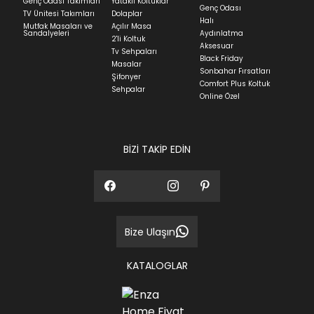
Genç Odası Takımları
Yataklı Koltuklar
günüdür.
Genç Odası
TV Ünitesi Takımları
Dolaplar
Halı
Mutfak Masaları ve
Açılır Masa
Panel ve Döşeme grubu ürün siparişlerinizin teslim
Sandalyeleri
Aydınlatma
2'li Koltuk
süresi yaşadığınız şehre ve ürünün stok durumuna
Aksesuar
Tv Sehpaları
göre ortalama 30-45 iş günüdür.
Black Friday
Masalar
Sonbahar Fırsatları
Siparişlerim bölümünden sürecinizi takip edebilirsiniz.
Şifonyer
Comfort Plus Koltuk
Sehpalar
Sıkça Sorulan Sorular
Online Özel
Sorularınız için
bölümünü ziyaret
ediniz.
BİZİ TAKİP EDİN
Bize Ulaşın
KATALOGLAR