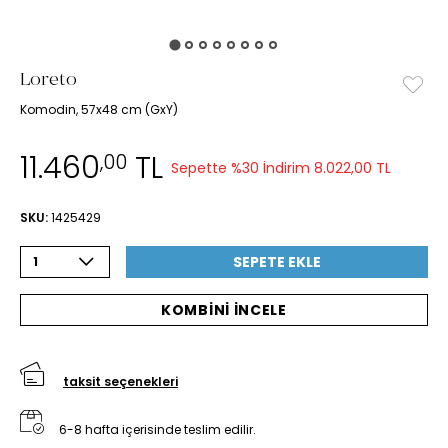
Loreto
Komodin, 57x48 cm (GxY)
11.460
TL
,00
Sepette %30 İndirim
8.022,00 TL
SKU:
1425429
SEPETE EKLE
1
KOMBİNİ İNCELE
taksit seçenekleri
6-8 hafta içerisinde teslim edilir.