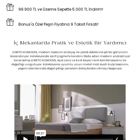
99.900 TL ve Üzerine Sepette 5.000 TL İndirim!
Bonus'a Özel Peşin Fiyatına 9 Taksit Fırsatı!
İç Mekanlarda Pratik ve Estetik Bir Yardımcı
LORETO KOMODİN, modern tasarım anlayışı ile yatak odalarına şık bir görünüm
kazandırıyor. Koleksiyonda zarif çizgilerle kendini ifade eden modern endüstriyel
tarza sahip LORETO KOMODİN, açık ceviz ve kırık beyaz renk kombinasyonu ile
doğallığı vurguluyor. Koleksiyona uyumlu uzun metal mat siyah kulp tasarımı,
yaşam alanlarında doğal şıklığı yansıtan detaylardan olmayı başarıyor.