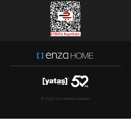
© 2026 Tüm Hakları Saklıdır.
Mix&Match Penny - Yeşil