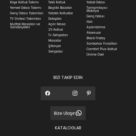
Köşe Koltuk Takımı
Tekli Koltuk
Yatak Odası
Yatak siparişlerinizin teslim süresi yaşadığınız şehre
Yemek Odası Takımı
Başlıklı Bazalar
Tamamlayıcı
ve ürünün stok durumuna göre ortalama 5-24 iş
Mobilya
Genç Odası Takımları
Yataklı Koltuklar
günüdür.
Genç Odası
TV Ünitesi Takımları
Dolaplar
Halı
Mutfak Masaları ve
Açılır Masa
Panel ve Döşeme grubu ürün siparişlerinizin teslim
Sandalyeleri
Aydınlatma
2'li Koltuk
süresi yaşadığınız şehre ve ürünün stok durumuna
Aksesuar
Tv Sehpaları
göre ortalama 30-45 iş günüdür.
Black Friday
Masalar
Sonbahar Fırsatları
Siparişlerim bölümünden sürecinizi takip edebilirsiniz.
Şifonyer
Comfort Plus Koltuk
Sehpalar
Sıkça Sorulan Sorular
Online Özel
Sorularınız için
bölümünü ziyaret
ediniz.
BİZİ TAKİP EDİN
Bize Ulaşın
KATALOGLAR