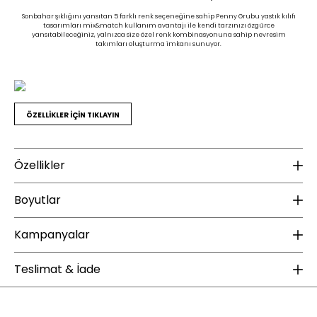
Sonbahar şıklığını yansıtan 5 farklı renk seçeneğine sahip Penny Grubu yastık kılıfı
tasarımları mix&match kullanım avantajı ile kendi tarzınızı özgürce
yansıtabileceğiniz, yalnızca size özel renk kombinasyonuna sahip nevresim
takımları oluşturma imkanı sunuyor.
ÖZELLİKLER İÇİN TIKLAYIN
Özellikler
Ek Bilgiler
K
Boyutlar
Yıkama Talimatı :
30 derecede yıkanması tavsiye edilir
Ku
Ağartma yapılmamalıdır
Kampanyalar
Te
Yükseklik (mm) :
8
Orta ısıda ütülenebilir (Max 150°)
Tamburlu kurutma yapılmamalıdır
Genişlik (mm) :
35
ÜCRETSİZ KARGO
Kuru temizleme uygulanmamalıdır
Teslimat & İade
Derinlik (mm) :
40
Enza Home web sitesinde yapacağınız 2000 TL ve üzeri alışverişlerde kargo
Ağırlık (kg) :
1
bedava. Enza Şıklığı ücretsiz kargo fırsatıyla sizlerle buluşuyor.