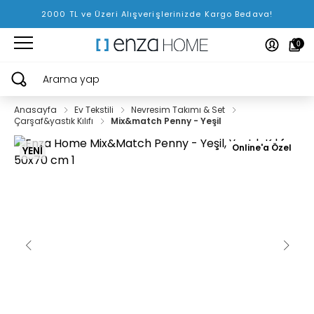
2000 TL ve Üzeri Alışverişlerinizde Kargo Bedava!
0
Arama yap
Anasayfa
Ev Tekstili
Nevresim Takımı & Set
Çarşaf&yastık Kılıfı
Mix&match Penny - Yeşil
Online'a Özel
YENİ