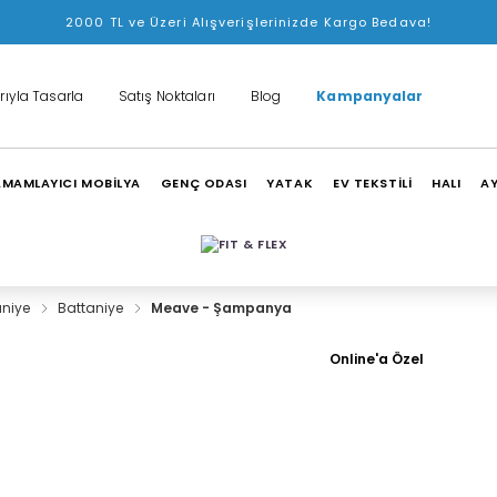
2000 TL ve Üzeri Alışverişlerinizde Kargo Bedava!
rıyla Tasarla
Satış Noktaları
Blog
Kampanyalar
MAMLAYICI MOBİLYA
GENÇ ODASI
YATAK
EV TEKSTİLİ
HALI
A
aniye
Battaniye
Meave - Şampanya
Online'a Özel