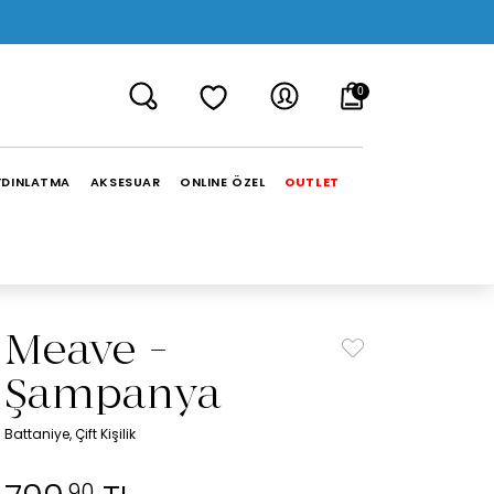
0
YDINLATMA
AKSESUAR
ONLINE ÖZEL
OUTLET
Meave -
Şampanya
Battaniye, Çift Kişilik
,90