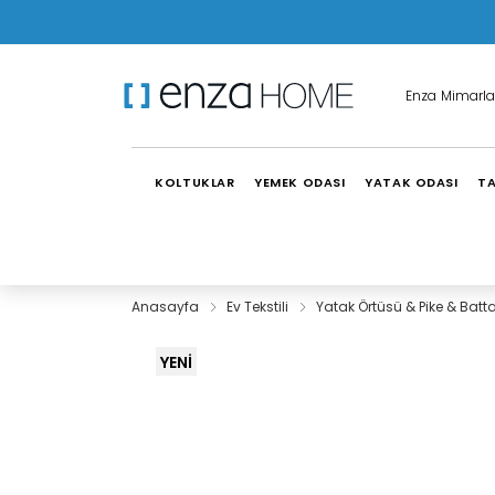
Enza Mimarla
KOLTUKLAR
YEMEK ODASI
YATAK ODASI
TA
Anasayfa
Ev Tekstili
Yatak Örtüsü & Pike & Batt
YENİ