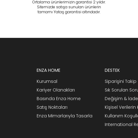
Ortalama ürünlerimizin garantisi 2 yıldır.
Sitemizde satışa sunulan ürünlerin
tamamı Yataş garantisi altındadır.
ENZA HOME
DESTEK
Kurumsal
Siparişini Takip 
Kariyer Olanakları
Sık Sorulan Sor
Basında Enza Home
Değişim & İade
Satış Noktaları
Kişisel Verileri
Enza Mimarlarıyla Tasarla
Kullanım Koşull
International 