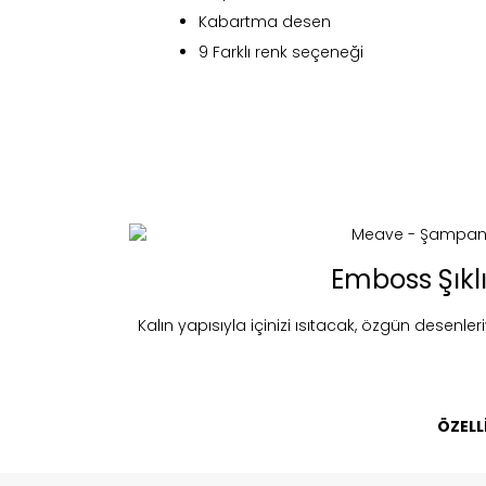
Kabartma desen
9 Farklı renk seçeneği
Fi
Emboss Şıklı
Kalın yapısıyla içinizi ısıtacak, özgün desenleri
Bu ürün 
Stoc
ÖZELL
migh