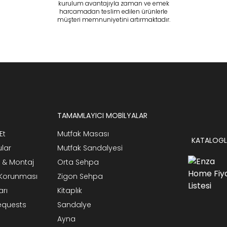
kurulum avantajıyla zaman ve emek
harcamadan teslim edilen ürünlerle
müşteri memnuniyetini artırmaktadır.
TAMAMLAYICI MOBİLYALAR
Et
Mutfak Masası
KATALOGL
ular
Mutfak Sandalyesi
 & Montaj
Orta Sehpa
n Korunması
Zigon Sehpa
arı
Kitaplık
Requests
Sandalye
Ayna