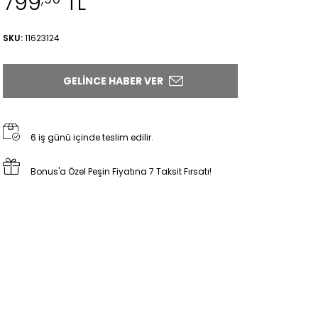
799
TL
SKU:
11623124
GELINCE HABER VER
6 iş günü içinde teslim edilir.
Bonus'a Özel Peşin Fiyatına 7 Taksit Fırsatı!