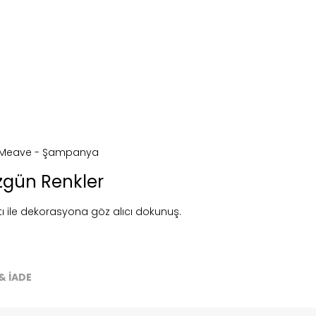
zgün Renkler
ntı ile dekorasyona göz alıcı dokunuş.
ireceğiz.
& İADE