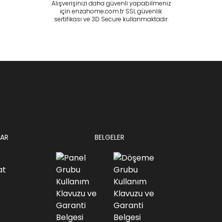
Alışverişinizi daha güvenli yapabilmeniz
için enzahome.com.tr SSL güvenlik
sertifikası ve 3D Secure kullanmaktadır.
AR
BELGELER