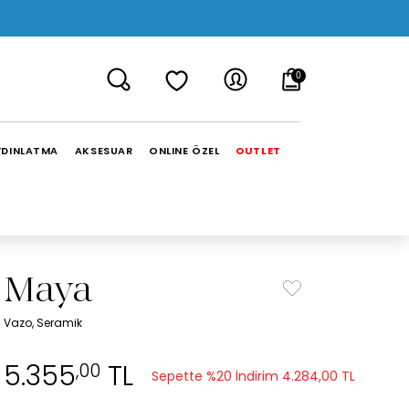
0
YDINLATMA
AKSESUAR
ONLINE ÖZEL
OUTLET
Maya
Vazo, Seramik
5.355
TL
,00
Sepette %20 İndirim
4.284,00 TL