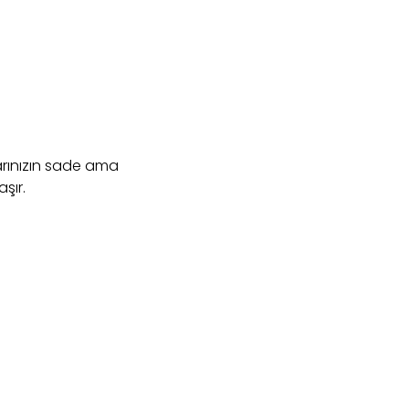
arınızın sade ama
şır.