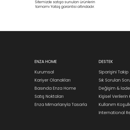
Sitemizde satışa sunulan ürünlerin
tamamı Yataş garantisi altındadır.
ENZA HOME
DESTEK
Kurumsal
Siparişini Takip 
Kariyer Olanakları
Sık Sorulan Sor
Basında Enza Home
Değişim & İade
Satış Noktaları
Kişisel Verileri
Enza Mimarlarıyla Tasarla
Kullanım Koşull
International 