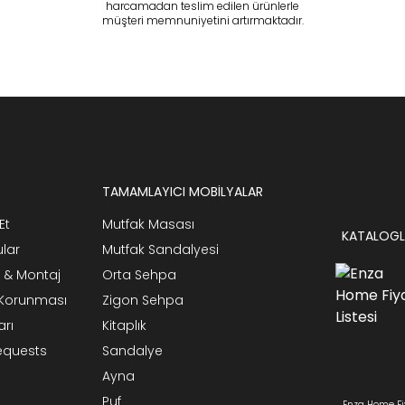
harcamadan teslim edilen ürünlerle
müşteri memnuniyetini artırmaktadır.
TAMAMLAYICI MOBİLYALAR
Et
Mutfak Masası
KATALOGL
ular
Mutfak Sandalyesi
 & Montaj
Orta Sehpa
n Korunması
Zigon Sehpa
arı
Kitaplık
Requests
Sandalye
Ayna
Puf
Enza Home Fi