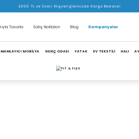
2000 TL ve Üzeri Alışverişlerinizde Kargo Bedava!
rıyla Tasarla
Satış Noktaları
Blog
Kampanyalar
MAMLAYICI MOBİLYA
GENÇ ODASI
YATAK
EV TEKSTİLİ
HALI
A