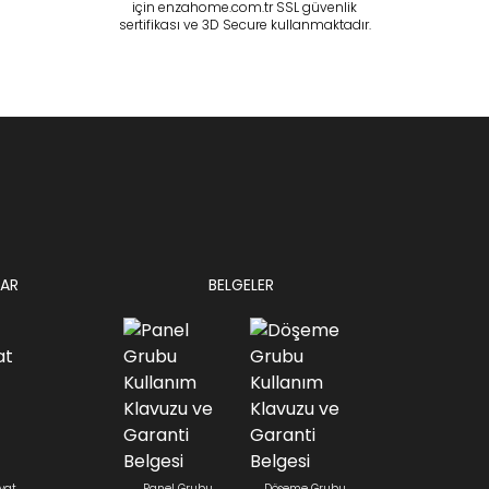
için enzahome.com.tr SSL güvenlik
sertifikası ve 3D Secure kullanmaktadır.
AR
BELGELER
yat
Panel Grubu
Döşeme Grubu