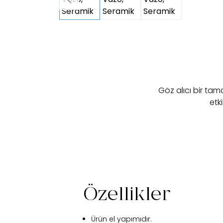
Göz alıcı bir ta
etk
Özellikler
Ürün el yapımıdır.