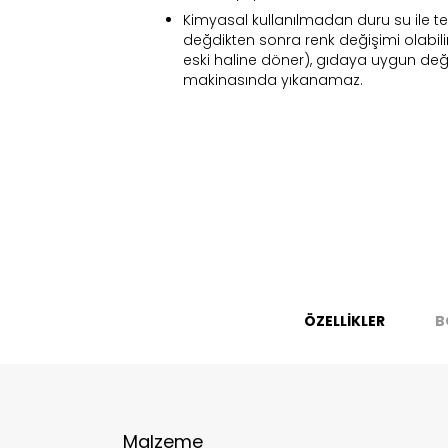
Kimyasal kullanılmadan duru su ile te
değdikten sonra renk değişimi olabil
eski haline döner), gıdaya uygun değil
makinasında yıkanamaz.
Fi
ÖZELLİKLER
B
Bu ürün 
Stoc
migh
Malzeme