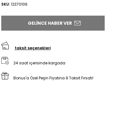
SKU:
12370106
GELINCE HABER VER
taksit seçenekleri
24 saat içerisinde kargoda
Bonus'a Özel Peşin Fiyatına 9 Taksit Fırsatı!