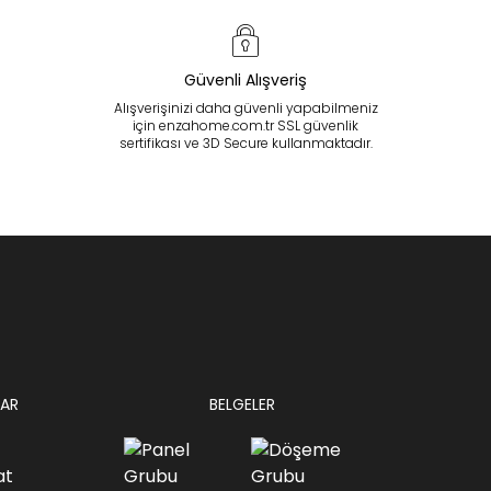
Güvenli Alışveriş
Alışverişinizi daha güvenli yapabilmeniz
için enzahome.com.tr SSL güvenlik
sertifikası ve 3D Secure kullanmaktadır.
AR
BELGELER