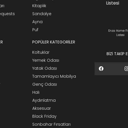
arı
Kitaplık
Requests
Sandalye
Ayna
Puf
Enza Home Fi
Listesi
ER
POPÜLER KATEGORİLER
Koltuklar
BİZİ TAKİP 
Yemek Odası
Yatak Odası
Tamamlayıcı Mobilya
r
Genç Odası
Halı
Aydınlatma
Aksesuar
Black Friday
Sonbahar Fırsatları