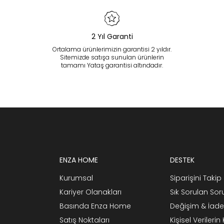
2 Yıl Garanti
Ortalama ürünlerimizin garantisi 2 yıldır.
Sitemizde satışa sunulan ürünlerin
tamamı Yataş garantisi altındadır.
ENZA HOME
DESTEK
Kurumsal
Siparişini Takip 
Kariyer Olanakları
Sık Sorulan Sor
Basında Enza Home
Değişim & İade
Satış Noktaları
Kişisel Verileri