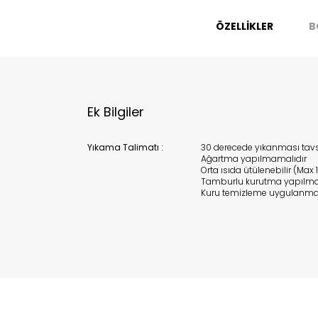
ÖZELLİKLER
B
Ek Bilgiler
Yıkama Talimatı :
30 derecede yıkanması tavsi
Ağartma yapılmamalıdır
Orta ısıda ütülenebilir (Max 
Tamburlu kurutma yapılma
Kuru temizleme uygulanma