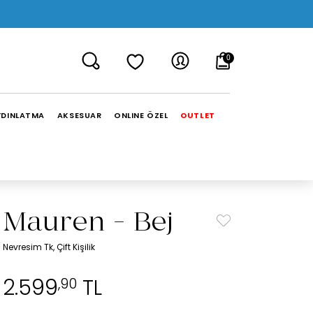
0
YDINLATMA
AKSESUAR
ONLINE ÖZEL
OUTLET
Mauren - Bej
Nevresim Tk, Çift Kişilik
2.599
TL
,90