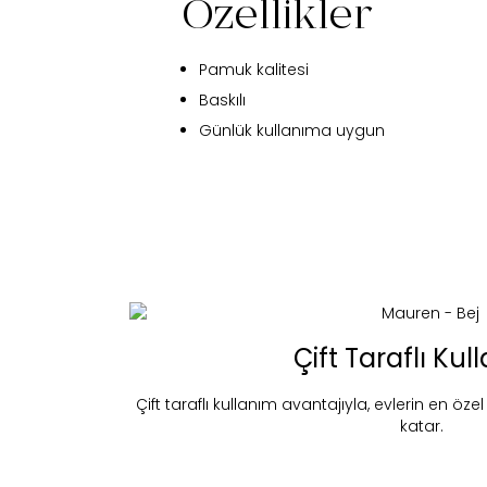
Özellikler
Pamuk kalitesi
Baskılı
Günlük kullanıma uygun
Fi
Çift Taraflı Ku
Çift taraflı kullanım avantajıyla, evlerin en öz
Bu ürün 
katar.
Stoc
migh