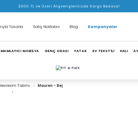
2000 TL ve Üzeri Alışverişlerinizde Kargo Bedava!
rıyla Tasarla
Satış Noktaları
Blog
Kampanyalar
MAMLAYICI MOBİLYA
GENÇ ODASI
YATAK
EV TEKSTİLİ
HALI
A
Nevresim Takımı
Mauren - Bej