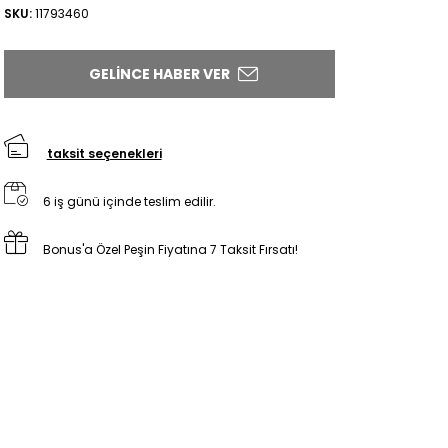
SKU:
11793460
GELINCE HABER VER
taksit seçenekleri
6 iş günü içinde teslim edilir.
Bonus'a Özel Peşin Fiyatına 7 Taksit Fırsatı!