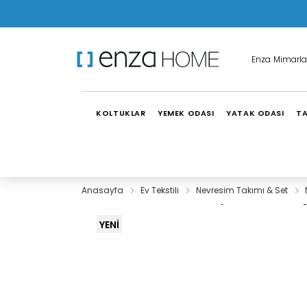
Enza Mimarla
KOLTUKLAR
YEMEK ODASI
YATAK ODASI
TA
Anasayfa
Ev Tekstili
Nevresim Takımı & Set
YENİ