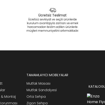
Ücretsiz Teslimat
Ücretsiz sevkiyat ve seçili ürünlerde
kurulum avantajıyla zaman ve emek
harcamadan teslim edilen ürünlerle
müşteri memnuniyetini artırmaktadır.
TAMAMLAYICI MOBİLYALAR
Et
Mutfak Masası
KATALOGL
ular
Mutfak Sandalyesi
 & Montaj
Orta Sehpa
n Korunması
Zigon Sehpa