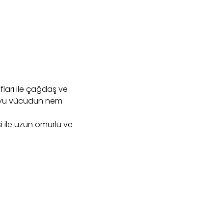
fları ile çağdaş ve
boyu vücudun nem
i ile uzun ömürlü ve