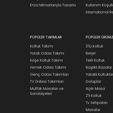
Enza Mimarlarıyla Tasarla
Kullanım Koşull
International 
POPÜLER TAKIMLAR
POPÜLER ÜRÜNL
Koltuk Takımı
3'lü Koltuk
Yatak Odası Takımı
Berjer
Köşe Koltuk Takımı
Tekli Koltuk
Yemek Odası Takımı
Başlıklı Bazalar
Genç Odası Takımları
Yataklı Koltukla
TV Ünitesi Takımları
Dolaplar
Mutfak Masaları ve
Açılır Masa
Sandalyeleri
2'li Koltuk
Tv Sehpaları
Masalar