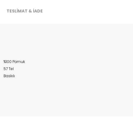
TESLİMAT & İADE
%100 Pamuk
57 Tel
Baskılı