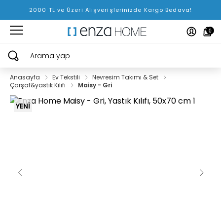
2000 TL ve Üzeri Alışverişlerinizde Kargo Bedava!
0
Arama yap
Anasayfa
Ev Tekstili
Nevresim Takımı & Set
Çarşaf&yastık Kılıfı
Maisy - Gri
YENİ