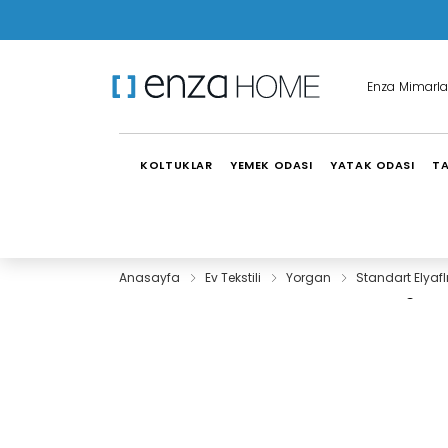
Enza Mimarla
KOLTUKLAR
YEMEK ODASI
YATAK ODASI
TA
Anasayfa
Ev Tekstili
Yorgan
Standart Elyafl