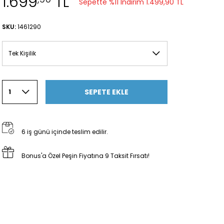
1.699
TL
Sepette %11 İndirim
1.499,90 TL
SKU:
1461290
Tek Kişilik
SEPETE EKLE
1
6 iş günü içinde teslim edilir.
Bonus'a Özel Peşin Fiyatına 9 Taksit Fırsatı!