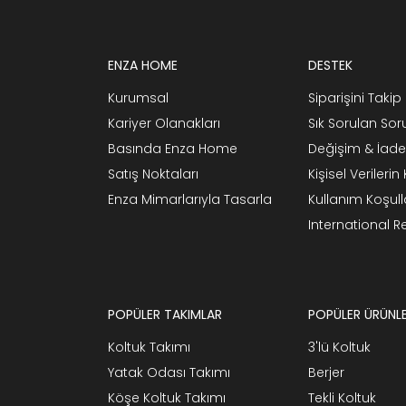
ENZA HOME
DESTEK
Kurumsal
Siparişini Takip 
Kariyer Olanakları
Sık Sorulan Sor
Basında Enza Home
Değişim & İade
Satış Noktaları
Kişisel Verileri
Enza Mimarlarıyla Tasarla
Kullanım Koşull
International 
POPÜLER TAKIMLAR
POPÜLER ÜRÜNL
Koltuk Takımı
3'lü Koltuk
Yatak Odası Takımı
Berjer
Köşe Koltuk Takımı
Tekli Koltuk