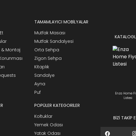
TAMAMLAYICI MOBİLYALAR
Et
Mutfak Masası
KATALOGL
ular
Mutfak Sandalyesi
 & Montaj
Orta Sehpa
n Korunması
Zigon Sehpa
arı
Kitaplık
Requests
Sandalye
Ayna
Puf
Enza Home Fi
Listesi
ER
POPÜLER KATEGORİLER
Koltuklar
BİZİ TAKİP 
Yemek Odası
Yatak Odası