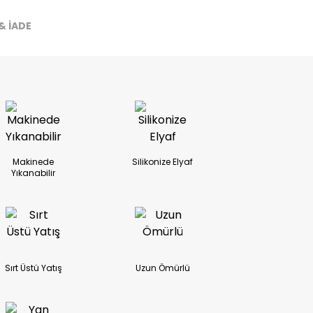
& İADE
ireceğiz.
Makinede
Silikonize Elyaf
Yıkanabilir
Sırt Üstü Yatış
Uzun Ömürlü