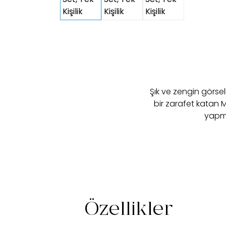
Şık ve zengin görsell
bir zarafet katan 
yapma
Özellikler