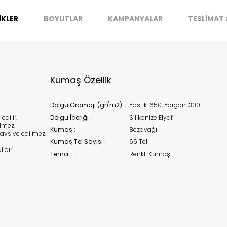
İKLER
BOYUTLAR
KAMPANYALAR
TESLİMAT 
stoklarımıza geldiğinde
posta adresinizden sizleri bilgilend
k moves super-fast. This look-up is an indication of where stock
t be available but we can't guarantee it'll be there for long.
Kapat
Kumaş Özellik
Dolgu Gramajı (gr/m2) :
Yastık: 650, Yorgan: 300
dilir.
Dolgu İçeriği :
Silikonize Elyaf
lmez.
Kumaş :
Bezayağı
avsiye edilmez.
Kumaş Tel Sayısı :
66 Tel
dır.
Tema :
Renkli Kumaş