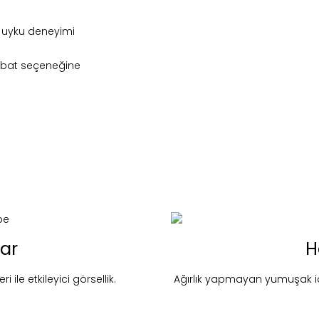
u uyku deneyimi
lı ebat seçeneğine
lar
H
nd in Store
Macaron - Pembe
i ile etkileyici görsellik.
Ağırlık yapmayan yumuşak iç 
Stok Uyarı
Select an option.
SUBMIT