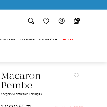
0
YDINLATMA
AKSESUAR
ONLINE ÖZEL
OUTLET
Macaron -
Pembe
Yorgan&Yastık Set, Tek Kişilik
,90