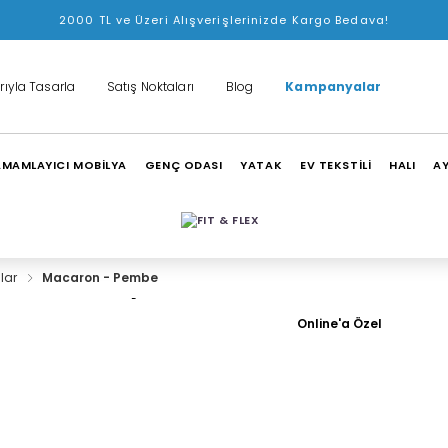
2000 TL ve Üzeri Alışverişlerinizde Kargo Bedava!
rıyla Tasarla
Satış Noktaları
Blog
Kampanyalar
MAMLAYICI MOBİLYA
GENÇ ODASI
YATAK
EV TEKSTİLİ
HALI
A
ılar
Macaron - Pembe
Online'a Özel