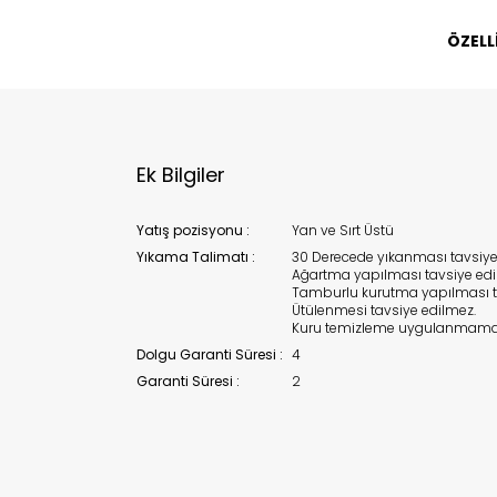
ÖZELL
Bu ürün 
Stoc
migh
Ek Bilgiler
Yatış pozisyonu :
Yan ve Sırt Üstü
Yıkama Talimatı :
30 Derecede yıkanması tavsiye e
Ağartma yapılması tavsiye edi
Tamburlu kurutma yapılması t
Ütülenmesi tavsiye edilmez.
Kuru temizleme uygulanmamalı
Dolgu Garanti Süresi :
4
Garanti Süresi :
2