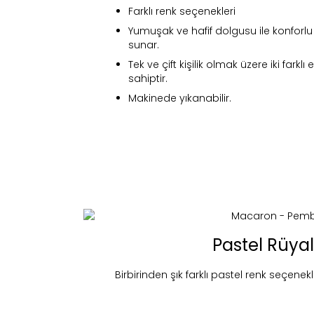
Farklı renk seçenekleri
Yumuşak ve hafif dolgusu ile konforl
sunar.
Tek ve çift kişilik olmak üzere iki fark
sahiptir.
Makinede yıkanabilir.
Pastel Rüya
Fi
Birbirinden şık farklı pastel renk seçenekler