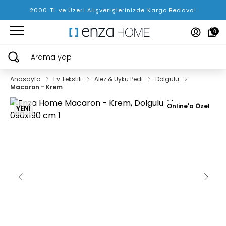
2000 TL ve Üzeri Alışverişlerinizde Kargo Bedava!
0
Arama yap
Anasayfa
Ev Tekstili
Alez & Uyku Pedi
Dolgulu
Macaron - Krem
Online'a Özel
YENİ