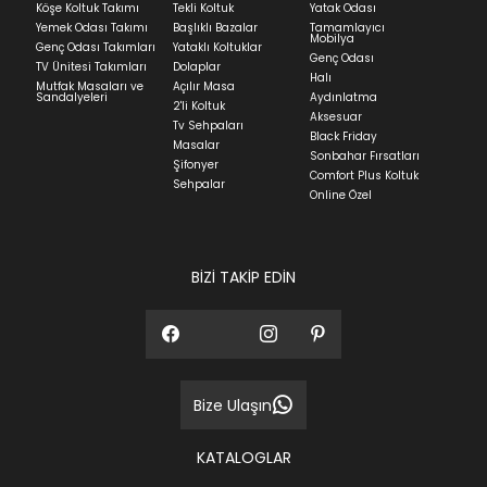
Köşe Koltuk Takımı
Tekli Koltuk
Yatak Odası
Yatak siparişlerinizin teslim süresi yaşadığınız şehre
Yemek Odası Takımı
Başlıklı Bazalar
Tamamlayıcı
ve ürünün stok durumuna göre ortalama 5-24 iş
Mobilya
Genç Odası Takımları
Yataklı Koltuklar
günüdür.
Genç Odası
TV Ünitesi Takımları
Dolaplar
Halı
Mutfak Masaları ve
Açılır Masa
Panel ve Döşeme grubu ürün siparişlerinizin teslim
Sandalyeleri
Aydınlatma
2'li Koltuk
süresi yaşadığınız şehre ve ürünün stok durumuna
Aksesuar
Tv Sehpaları
göre ortalama 30-45 iş günüdür.
Black Friday
Masalar
Sonbahar Fırsatları
Siparişlerim bölümünden sürecinizi takip edebilirsiniz.
Şifonyer
Comfort Plus Koltuk
Sehpalar
Sıkça Sorulan Sorular
Online Özel
Sorularınız için
bölümünü ziyaret
ediniz.
BİZİ TAKİP EDİN
Bize Ulaşın
KATALOGLAR