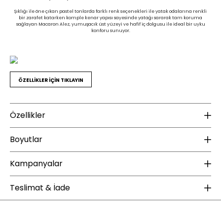
Şıklığı ile öne çıkan pastel tonlarda farklı renk seçenekleri ile yatak odalarına renkli
bir zarafet katarken komple kenar yapısı sayesinde yatağı sararak tam koruma
sağlayan Macaron Alez, yumuşacık üst yüzeyi ve hafif iç dolgusu ile ideal bir uyku
konforu sunuyor.
ÖZELLİKLER İÇİN TIKLAYIN
Özellikler
Ek Bilgiler
K
Boyutlar
Yıkama Talimatı :
30 Derecede yıkanması tavsiye edilir
Do
Ağartma yapılması tavsiye edilmez
Kampanyalar
Do
Yükseklik (mm) :
15
Tamburlu kurutma yapılabilir
Ütülenmesi tavsiye edilmez
Ku
Derinlik (mm) :
50
ÜCRETSİZ KARGO
Teslimat & İade
Dolgu Garanti Süresi :
4
Ku
Ambalaj Ölçüleri GxDxY(mm) :
49x10x65
Garanti Süresi :
2
Enza Home web sitesinde yapacağınız 2000 TL ve üzeri alışverişlerde kargo
Ağırlık (kg) :
1
Ku
bedava. Enza Şıklığı ücretsiz kargo fırsatıyla sizlerle buluşuyor.