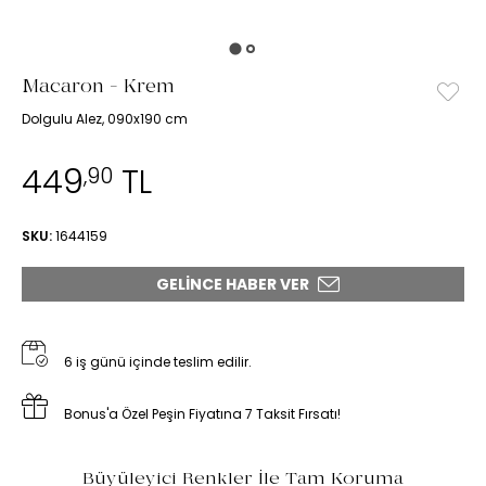
Macaron - Krem
Dolgulu Alez, 090x190 cm
449
TL
,90
SKU:
1644159
GELINCE HABER VER
6 iş günü içinde teslim edilir.
Bonus'a Özel Peşin Fiyatına 7 Taksit Fırsatı!
Büyüleyici Renkler İle Tam Koruma