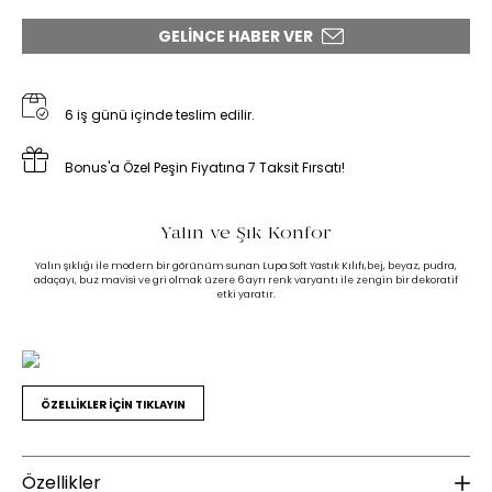
GELINCE HABER VER
6 iş günü içinde teslim edilir.
Bonus'a Özel Peşin Fiyatına 7 Taksit Fırsatı!
Yalın ve Şık Konfor
Yalın şıklığı ile modern bir görünüm sunan Lupa Soft Yastık Kılıfı,bej, beyaz, pudra,
adaçayı, buz mavisi ve gri olmak üzere 6 ayrı renk varyantı ile zengin bir dekoratif
etki yaratır.
ÖZELLİKLER İÇİN TIKLAYIN
Özellikler