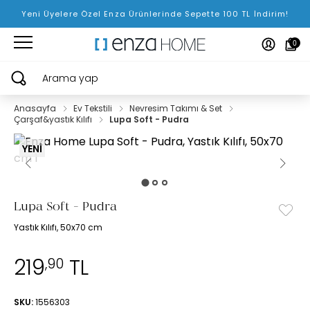
Yeni Üyelere Özel Enza Ürünlerinde Sepette 100 TL İndirim!
0
Arama yap
Anasayfa
Ev Tekstili
Nevresim Takımı & Set
Çarşaf&yastık Kılıfı
Lupa Soft - Pudra
YENİ
Lupa Soft - Pudra
Yastık Kılıfı, 50x70 cm
219
TL
,90
SKU:
1556303