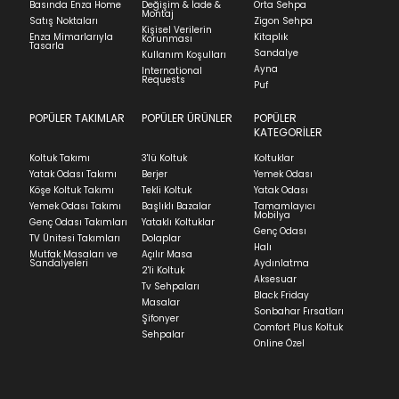
Basında Enza Home
Değişim & İade &
Orta Sehpa
Montaj
İadenizin kabul edilmesi için, ürünün hasar
Satış Noktaları
Zigon Sehpa
Kişisel Verilerin
görmemiş, kurulumunun yapılmamış ve
Enza Mimarlarıyla
Kitaplık
Lupa Soft - Pudra
Korunması
Tasarla
kullanılmamış olması gerekmektedir.
Sandalye
Kullanım Koşulları
Stok Uyarı
Ayna
International
İade ve Değişim
Requests
Sorularınız için
bölümünü ziyaret ediniz.
Puf
POPÜLER TAKIMLAR
POPÜLER ÜRÜNLER
POPÜLER
Bu ürün stoklarımıza geldiğinde
posta
Select an option.
Teslimat
KATEGORİLER
adresinizden sizleri bilgilendireceğiz.
Ev tekstili siparişlerinizin kargoya verilme süresi
Koltuk Takımı
3'lü Koltuk
Koltuklar
SUBMIT
ortalama 5-24 iş günüdür.
Yatak Odası Takımı
Berjer
Yemek Odası
Köşe Koltuk Takımı
Tekli Koltuk
Yatak Odası
Yatak siparişlerinizin teslim süresi yaşadığınız şehre
Kapat
Yemek Odası Takımı
Başlıklı Bazalar
Tamamlayıcı
ve ürünün stok durumuna göre ortalama 5-24 iş
Mobilya
Genç Odası Takımları
Yataklı Koltuklar
Stock moves super-fast. This look-up is an
günüdür.
Genç Odası
TV Ünitesi Takımları
Dolaplar
indication of where stock might be available but
Halı
Mutfak Masaları ve
Açılır Masa
Panel ve Döşeme grubu ürün siparişlerinizin teslim
we can't guarantee it'll be there for long.
Sandalyeleri
Aydınlatma
2'li Koltuk
süresi yaşadığınız şehre ve ürünün stok durumuna
Aksesuar
Tv Sehpaları
göre ortalama 30-45 iş günüdür.
Black Friday
Masalar
Sonbahar Fırsatları
Siparişlerim bölümünden sürecinizi takip edebilirsiniz.
Şifonyer
Comfort Plus Koltuk
Sehpalar
Sıkça Sorulan Sorular
Online Özel
Sorularınız için
bölümünü ziyaret
ediniz.