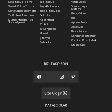
Köşe Koltuk Takımı
Tekli Koltuk
Yatak Odası
Yatak siparişlerinizin teslim süresi yaşadığınız şehre
Yemek Odası Takımı
Başlıklı Bazalar
Tamamlayıcı
ve ürünün stok durumuna göre ortalama 5-24 iş
Mobilya
Genç Odası Takımları
Yataklı Koltuklar
günüdür.
Genç Odası
TV Ünitesi Takımları
Dolaplar
Halı
Mutfak Masaları ve
Açılır Masa
Panel ve Döşeme grubu ürün siparişlerinizin teslim
Sandalyeleri
Aydınlatma
2'li Koltuk
süresi yaşadığınız şehre ve ürünün stok durumuna
Aksesuar
Tv Sehpaları
göre ortalama 30-45 iş günüdür.
Black Friday
Masalar
Sonbahar Fırsatları
Siparişlerim bölümünden sürecinizi takip edebilirsiniz.
Şifonyer
Comfort Plus Koltuk
Sehpalar
Sıkça Sorulan Sorular
Online Özel
Sorularınız için
bölümünü ziyaret
ediniz.
BİZİ TAKİP EDİN
Bize Ulaşın
KATALOGLAR