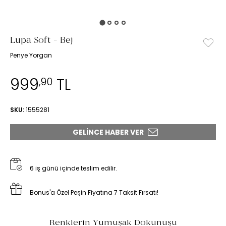
Lupa Soft - Bej
Penye Yorgan
999
TL
,90
SKU:
1555281
GELINCE HABER VER
6 iş günü içinde teslim edilir.
Bonus'a Özel Peşin Fiyatına 7 Taksit Fırsatı!
Renklerin Yumuşak Dokunuşu