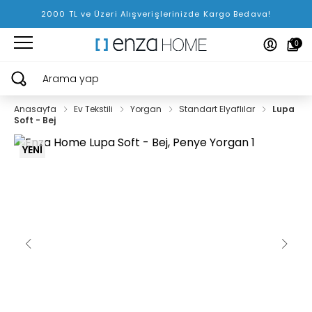
2000 TL ve Üzeri Alışverişlerinizde Kargo Bedava!
0
Arama yap
Anasayfa
Ev Tekstili
Yorgan
Standart Elyaflılar
Lupa
Soft - Bej
YENİ