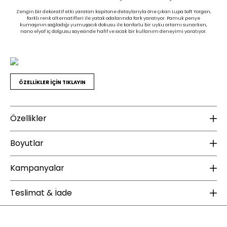
Zengin bir dekoratif etki yaratan kapitone detaylarıyla öne çıkan Lupa Soft Yorgan,
farklı renk alternatifleri ile yatak odalarında fark yaratıyor. Pamuk penye
kumaşının sağladığı yumuşacık dokusu ile konforlu bir uyku ortamı sunarken,
nano elyaf iç dolgusu sayesinde hafif ve sıcak bir kullanım deneyimi yaratıyor.
ÖZELLİKLER İÇİN TIKLAYIN
Özellikler
Ek Bilgiler
K
Boyutlar
Yıkama Talimatı :
30 Derecede yıkanması tavsiye edilir.
Do
Ağartma yapılması tavsiye edilmez.
Kampanyalar
Do
Yükseklik (mm) :
15
Tamburlu kurutma yapılması tavsiye
edilmez.
Ku
Derinlik (mm) :
50
ÜCRETSİZ KARGO
Ütülenmesi tavsiye edilmez.
Teslimat & İade
Ku
Sererek kurutulması tavsiye edilir.
Ambalaj Ölçüleri GxDxY(mm) :
49x10x65
Ku
Dolgu Garanti Süresi :
4
Enza Home web sitesinde yapacağınız 2000 TL ve üzeri alışverişlerde kargo
Te
Ağırlık (kg) :
1
Garanti Süresi :
2
bedava. Enza Şıklığı ücretsiz kargo fırsatıyla sizlerle buluşuyor.