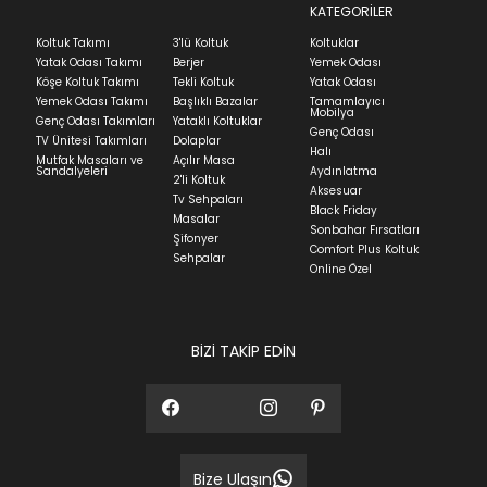
Teslimat
KATEGORİLER
Ev tekstili siparişlerinizin kargoya verilme süresi
Koltuk Takımı
3'lü Koltuk
Koltuklar
ortalama 5-24 iş günüdür.
Yatak Odası Takımı
Berjer
Yemek Odası
Köşe Koltuk Takımı
Tekli Koltuk
Yatak Odası
Yatak siparişlerinizin teslim süresi yaşadığınız şehre
Yemek Odası Takımı
Başlıklı Bazalar
Tamamlayıcı
ve ürünün stok durumuna göre ortalama 5-24 iş
Mobilya
Genç Odası Takımları
Yataklı Koltuklar
günüdür.
Genç Odası
TV Ünitesi Takımları
Dolaplar
Halı
Mutfak Masaları ve
Açılır Masa
Panel ve Döşeme grubu ürün siparişlerinizin teslim
Sandalyeleri
Aydınlatma
2'li Koltuk
süresi yaşadığınız şehre ve ürünün stok durumuna
Aksesuar
Tv Sehpaları
göre ortalama 30-45 iş günüdür.
Black Friday
Masalar
Sonbahar Fırsatları
Siparişlerim bölümünden sürecinizi takip edebilirsiniz.
Şifonyer
Comfort Plus Koltuk
Sehpalar
Sıkça Sorulan Sorular
Online Özel
Sorularınız için
bölümünü ziyaret
ediniz.
BİZİ TAKİP EDİN
Bize Ulaşın