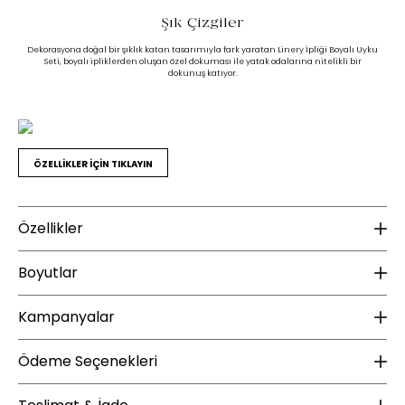
Şık Çizgiler
Dekorasyona doğal bir şıklık katan tasarımıyla fark yaratan Linery İpliği Boyalı Uyku
Seti, boyalı ipliklerden oluşan özel dokuması ile yatak odalarına nitelikli bir
dokunuş katıyor.
ÖZELLİKLER İÇİN TIKLAYIN
Özellikler
Ek Bilgiler
K
Boyutlar
Yıkama Talimatı :
30 derecede yıkanması tavsiye edilir
Do
Sererek kurutulması tavsiye edilir
Kampanyalar
Ku
Yükseklik (mm) :
8
Ağartma yapılmamalıdır
Gerektiğinde düşük ısıda ütülenebilir
Genişlik (mm) :
38
ÜCRETSİZ KARGO
Benzer renklerle yıkanması tavsiye edilir
Ödeme Seçenekleri
Derinlik (mm) :
42
Enza Home web sitesinde yapacağınız 2000 TL ve üzeri alışverişlerde kargo