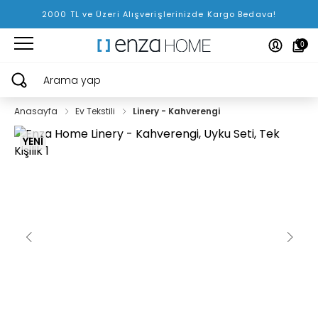
2000 TL ve Üzeri Alışverişlerinizde Kargo Bedava!
0
Arama yap
Anasayfa
Ev Tekstili
Linery - Kahverengi
YENİ