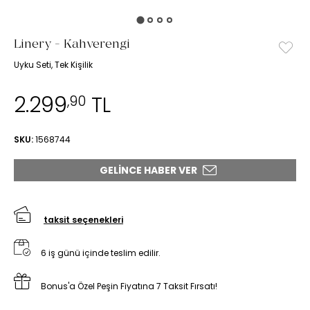
Linery - Kahverengi
Uyku Seti, Tek Kişilik
2.299
TL
,90
SKU:
1568744
GELINCE HABER VER
taksit seçenekleri
6 iş günü içinde teslim edilir.
Bonus'a Özel Peşin Fiyatına 7 Taksit Fırsatı!