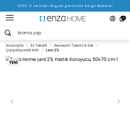
2000 TL ve Üzeri Alışverişlerinizde Kargo Bedava!
0
Arama yap
Anasayfa
Ev Tekstili
Nevresim Takımı & Set
Çarşaf&yastık Kılıfı
Leni 2'li
YENİ