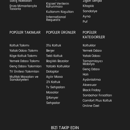
Satış Noktaları
Zigon Sehpa
Kişisel Verilerin
Stock moves super-fast. This look-up is an
görmemiş, kurulumunun yapılmamış ve
Enza Mimarlarıyla
Kitaplık
Korunması
Tasarla
indication of where stock might be available but
kullanılmamış olması gerekmektedir.
Sandalye
Kullanım Koşulları
we can't guarantee it'll be there for long.
Ayna
International
İade ve Değişim
Requests
Sorularınız için
bölümünü ziyaret ediniz.
Puf
POPÜLER TAKIMLAR
POPÜLER ÜRÜNLER
POPÜLER
Teslimat
KATEGORİLER
Ev tekstili siparişlerinizin kargoya verilme süresi
Koltuk Takımı
3'lü Koltuk
Koltuklar
ortalama 5-24 iş günüdür.
Yatak Odası Takımı
Berjer
Yemek Odası
Köşe Koltuk Takımı
Tekli Koltuk
Yatak Odası
Yatak siparişlerinizin teslim süresi yaşadığınız şehre
Yemek Odası Takımı
Başlıklı Bazalar
Tamamlayıcı
ve ürünün stok durumuna göre ortalama 5-24 iş
Mobilya
Genç Odası Takımları
Yataklı Koltuklar
günüdür.
Genç Odası
TV Ünitesi Takımları
Dolaplar
Halı
Mutfak Masaları ve
Açılır Masa
Panel ve Döşeme grubu ürün siparişlerinizin teslim
Sandalyeleri
Aydınlatma
2'li Koltuk
süresi yaşadığınız şehre ve ürünün stok durumuna
Aksesuar
Tv Sehpaları
göre ortalama 30-45 iş günüdür.
Black Friday
Masalar
Sonbahar Fırsatları
Siparişlerim bölümünden sürecinizi takip edebilirsiniz.
Şifonyer
Comfort Plus Koltuk
Sehpalar
Sıkça Sorulan Sorular
Online Özel
Sorularınız için
bölümünü ziyaret
ediniz.
BİZİ TAKİP EDİN