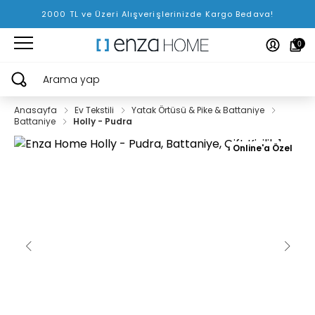
2000 TL ve Üzeri Alışverişlerinizde Kargo Bedava!
0
Arama yap
Anasayfa
Ev Tekstili
Yatak Örtüsü & Pike & Battaniye
Battaniye
Holly - Pudra
Online'a Özel