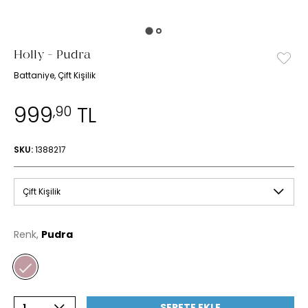
Holly - Pudra
Battaniye, Çift Kişilik
999
TL
,90
SKU:
1388217
Çift Kişilik
Renk,
Pudra
SEPETE EKLE
1