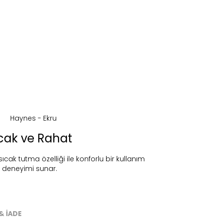
cak ve Rahat
cak tutma özelliği ile konforlu bir kullanım
deneyimi sunar.
ireceğiz.
& İADE