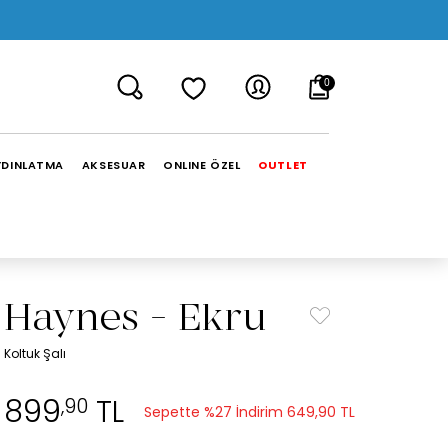
0
YDINLATMA
AKSESUAR
ONLINE ÖZEL
OUTLET
Haynes - Ekru
Koltuk Şalı
899
TL
,90
Sepette %27 İndirim
649,90 TL