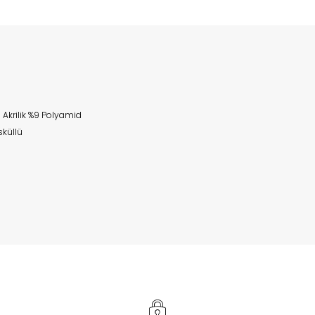
 Akrilik %9 Polyamid
sküllü