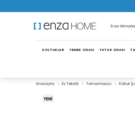
Enza Mimarla
KOLTUKLAR
YEMEK ODASI
YATAK ODASI
TA
Anasayfa
Ev Tekstili
Tamamlayıcı
Koltuk Ş
YENİ