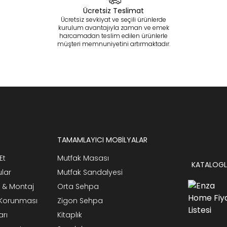
Ücretsiz Teslimat
Ücretsiz sevkiyat ve seçili ürünlerde
kurulum avantajıyla zaman ve emek
harcamadan teslim edilen ürünlerle
müşteri memnuniyetini artırmaktadır.
TAMAMLAYICI MOBİLYALAR
Et
Mutfak Masası
KATALOGL
ular
Mutfak Sandalyesi
 & Montaj
Orta Sehpa
n Korunması
Zigon Sehpa
arı
Kitaplık