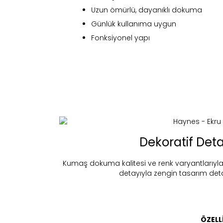
Uzun ömürlü, dayanıklı dokuma
Günlük kullanıma uygun
Fonksiyonel yapı
Fi
Dekoratif Deta
Kumaş dokuma kalitesi ve renk varyantlarıyla
detayıyla zengin tasarım detay
Bu ürün 
Stoc
migh
ÖZELL