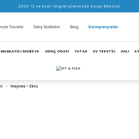
2000 TL ve Üzeri Alışverişlerinizde Kargo Bedava!
rıyla Tasarla
Satış Noktaları
Blog
Kampanyalar
MAMLAYICI MOBİLYA
GENÇ ODASI
YATAK
EV TEKSTİLİ
HALI
A
alı
Haynes - Ekru