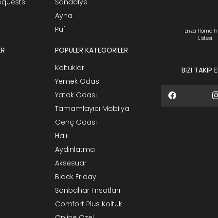
Requests
Sandalye
Ayna
Puf
Enza Home Fi
Listesi
ER
POPÜLER KATEGORİLER
Koltuklar
BİZİ TAKİP 
Yemek Odası
Yatak Odası
Tamamlayıcı Mobilya
r
Genç Odası
Halı
Aydınlatma
Aksesuar
Black Friday
Sonbahar Fırsatları
Comfort Plus Koltuk
Online Özel