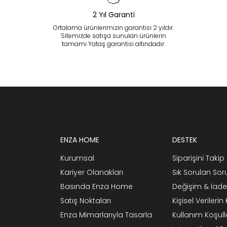
2 Yıl Garanti
Ortalama ürünlerimizin garantisi 2 yıldır.
Sitemizde satışa sunulan ürünlerin
tamamı Yataş garantisi altındadır.
ENZA HOME
DESTEK
Kurumsal
Siparişini Takip 
Kariyer Olanakları
Sık Sorulan Sor
Basında Enza Home
Değişim & İade
Satış Noktaları
Kişisel Verileri
Enza Mimarlarıyla Tasarla
Kullanım Koşull