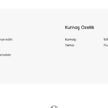
Kumaş Özellik
e edilir.
Kumaş :
%91
Tema :
Pü
malıdır.