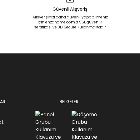
Güvenli Alışveriş
Alışverişinizi daha güvenli yapabilmeniz
için enzahome.com.tr SSL güvenlik
sertifikası ve 3D Secure kullanmaktadır.
AR
BELGELER