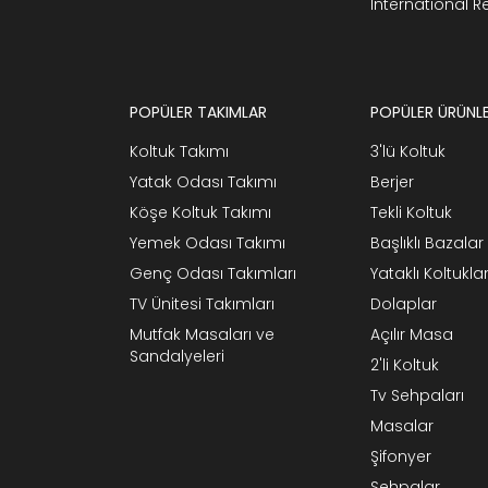
International 
POPÜLER TAKIMLAR
POPÜLER ÜRÜNL
Koltuk Takımı
3'lü Koltuk
Yatak Odası Takımı
Berjer
Köşe Koltuk Takımı
Tekli Koltuk
Yemek Odası Takımı
Başlıklı Bazalar
Genç Odası Takımları
Yataklı Koltukla
TV Ünitesi Takımları
Dolaplar
Mutfak Masaları ve
Açılır Masa
Sandalyeleri
2'li Koltuk
Tv Sehpaları
Masalar
Şifonyer
Sehpalar