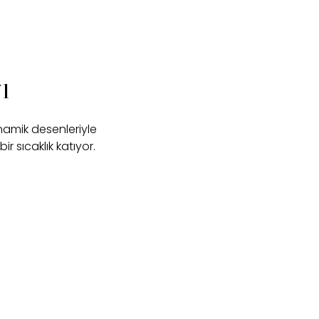
ı
namik desenleriyle
r sıcaklık katıyor.