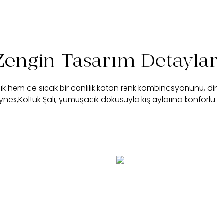
Zengin Tasarım Detaylar
k hem de sıcak bir canlılık katan renk kombinasyonunu, di
nes,Koltuk Şalı, yumuşacık dokusuyla kış aylarına konforlu bi