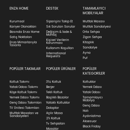
Ürünün adresinize teslim tarihinden itibaren 14 gün
SUBMIT
içinde iade başvurusunda bulunarak sürecinizi
ENZA HOME
DESTEK
TAMAMLAYICI
MOBİLYALAR
başlatabilirsiniz.
Kapat
Kurumsal
Siparişini Takip Et
Mutfak Masası
Ürünü iade etmek için, orijinal kutusuyla ve
Stock moves super-fast. This look-up is an
Kariyer Olanakları
Sık Sorulan Sorular
Mutfak Sandalyesi
faturasıyla birlikte göndermelisiniz.
indication of where stock might be available but
Basında Enza Home
Değişim & İade &
Orta Sehpa
we can't guarantee it'll be there for long.
Montaj
İadenizin kabul edilmesi için, ürünün hasar
Satış Noktaları
Zigon Sehpa
Kişisel Verilerin
görmemiş, kurulumunun yapılmamış ve
Enza Mimarlarıyla
Kitaplık
Korunması
Tasarla
kullanılmamış olması gerekmektedir.
Sandalye
Kullanım Koşulları
Ayna
International
İade ve Değişim
Requests
Sorularınız için
bölümünü ziyaret ediniz.
Puf
POPÜLER TAKIMLAR
POPÜLER ÜRÜNLER
POPÜLER
Teslimat
KATEGORİLER
Ev tekstili siparişlerinizin kargoya verilme süresi
Koltuk Takımı
3'lü Koltuk
Koltuklar
ortalama 5-24 iş günüdür.
Yatak Odası Takımı
Berjer
Yemek Odası
Köşe Koltuk Takımı
Tekli Koltuk
Yatak Odası
Yatak siparişlerinizin teslim süresi yaşadığınız şehre
Yemek Odası Takımı
Başlıklı Bazalar
Tamamlayıcı
ve ürünün stok durumuna göre ortalama 5-24 iş
Mobilya
Genç Odası Takımları
Yataklı Koltuklar
günüdür.
Genç Odası
TV Ünitesi Takımları
Dolaplar
Halı
Mutfak Masaları ve
Açılır Masa
Panel ve Döşeme grubu ürün siparişlerinizin teslim
Sandalyeleri
Aydınlatma
2'li Koltuk
süresi yaşadığınız şehre ve ürünün stok durumuna
Aksesuar
Tv Sehpaları
göre ortalama 30-45 iş günüdür.
Black Friday
Masalar