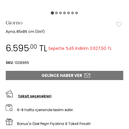
Giorno
Ayna, 85x85 cm (GxY)
6.595
TL
,00
Sepette %45 İndirim
3.627,50 TL
SKU:
1328965
GELINCE HABER VER
taksit seçenekleri
6-8 hafta içerisinde teslim edilir.
Bonus'a Özel Peşin Fiyatına 9 Taksit Fırsatı!