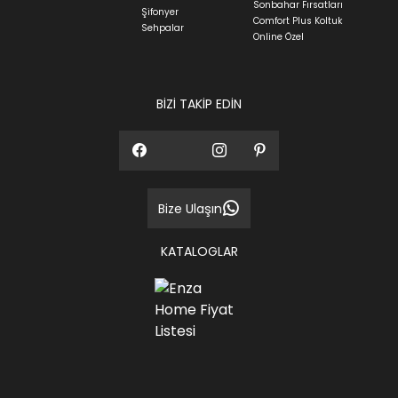
Sonbahar Fırsatları
Siparişlerim bölümünden sürecinizi takip edebilirsiniz.
Şifonyer
Comfort Plus Koltuk
Sehpalar
Sıkça Sorulan Sorular
Online Özel
Sorularınız için
bölümünü ziyaret
ediniz.
BİZİ TAKİP EDİN
Bize Ulaşın
KATALOGLAR