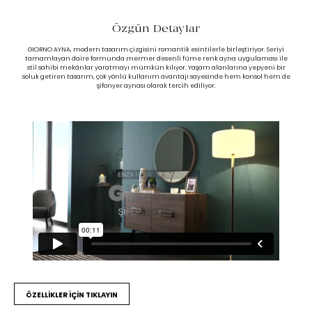
Özgün Detaylar
GIORNO AYNA, modern tasarım çizgisini romantik esintilerle birleştiriyor. Seriyi
tamamlayan daire formunda mermer desenli füme renk ayna uygulaması ile
stil sahibi mekânlar yaratmayı mümkün kılıyor. Yaşam alanlarına yepyeni bir
soluk getiren tasarım, çok yönlü kullanım avantajı sayesinde hem konsol hem de
şifonyer aynası olarak tercih ediliyor.
ÖZELLİKLER İÇİN TIKLAYIN