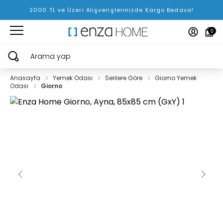
2000 TL ve Üzeri Alışverişlerinizde Kargo Bedava!
0
Arama yap
Anasayfa
Yemek Odası
Serilere Göre
Giorno Yemek
Odası
Giorno