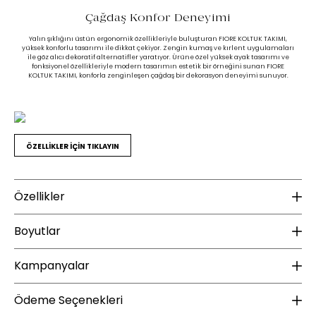
Çağdaş Konfor Deneyimi
Yalın şıklığını üstün ergonomik özellikleriyle buluşturan FIORE KOLTUK TAKIMI,
yüksek konforlu tasarımı ile dikkat çekiyor. Zengin kumaş ve kırlent uygulamaları
ile göz alıcı dekoratif alternatifler yaratıyor. Ürüne özel yüksek ayak tasarımı ve
fonksiyonel özellikleriyle modern tasarımın estetik bir örneğini sunan FIORE
KOLTUK TAKIMI, konforla zenginleşen çağdaş bir dekorasyon deneyimi sunuyor.
ÖZELLİKLER İÇİN TIKLAYIN
Özellikler
Ek Bilgiler
B
Boyutlar
Kurulum Gerekliliği :
Kurulum gerektirir.
Ür
Kampanyalar
Garanti Süresi :
2 yıl
Uyarılar
YENİ ÜYE KAMPANYASI
Ü
Ödeme Seçenekleri