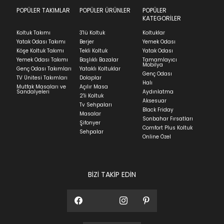
we can't guarantee it'll be there for long.
POPÜLER TAKIMLAR
POPÜLER ÜRÜNLER
POPÜLER
Teslimat
KATEGORİLER
Ev tekstili siparişlerinizin kargoya verilme süresi
Koltuk Takımı
3'lü Koltuk
Koltuklar
ortalama 5-24 iş günüdür.
Yatak Odası Takımı
Berjer
Yemek Odası
Köşe Koltuk Takımı
Tekli Koltuk
Yatak Odası
Yatak siparişlerinizin teslim süresi yaşadığınız şehre
Yemek Odası Takımı
Başlıklı Bazalar
Tamamlayıcı
ve ürünün stok durumuna göre ortalama 5-24 iş
Mobilya
Genç Odası Takımları
Yataklı Koltuklar
günüdür.
Genç Odası
TV Ünitesi Takımları
Dolaplar
Halı
Mutfak Masaları ve
Açılır Masa
Panel ve Döşeme grubu ürün siparişlerinizin teslim
Sandalyeleri
Aydınlatma
2'li Koltuk
süresi yaşadığınız şehre ve ürünün stok durumuna
Aksesuar
Tv Sehpaları
göre ortalama 30-45 iş günüdür.
Black Friday
Masalar
Sonbahar Fırsatları
Siparişlerim bölümünden sürecinizi takip edebilirsiniz.
Şifonyer
Comfort Plus Koltuk
Sehpalar
Sıkça Sorulan Sorular
Online Özel
Sorularınız için
bölümünü ziyaret
ediniz.
BİZİ TAKİP EDİN