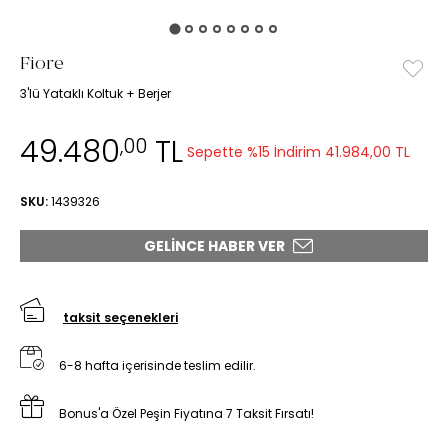
Fiore
3'lü Yataklı Koltuk + Berjer
49.480
TL
,00
Sepette %15 İndirim
41.984,00 TL
SKU:
1439326
GELINCE HABER VER
taksit seçenekleri
6-8 hafta içerisinde teslim edilir.
Bonus'a Özel Peşin Fiyatına 7 Taksit Fırsatı!