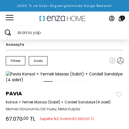
2000 TL ve Üzeri Alışverişlerinizde Kargo Bedava!
0
Arama yap
Anasayfa
Filtrele
Sırala
PAVIA
Konsol + Yemek Masası (Sabit) + Cordell Sandalye (4 adet)
Mermer Görünümlü Üst Yüzey, Metal Kulplar
67.070
TL
,00
Sepette %21 İndirim
52.660,50 TL