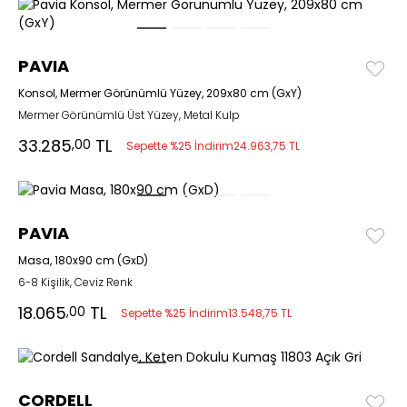
PAVIA
Konsol, Mermer Görünümlü Yüzey, 209x80 cm (GxY)
Mermer Görünümlü Üst Yüzey, Metal Kulp
33.285
TL
,00
Sepette %25 İndirim
24.963,75 TL
PAVIA
Masa, 180x90 cm (GxD)
6-8 Kişilik, Ceviz Renk
18.065
TL
,00
Sepette %25 İndirim
13.548,75 TL
CORDELL