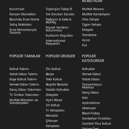
MOBİLYALAR
Kurumsal
Siparişini Takip Et
Mutfak Masası
Kariyer Olanakları
Sık Sorulan Sorular
Mutfak Sandalyesi
Basında Enza Home
Değişim & İade &
Orta Sehpa
Montaj
Satış Noktaları
Zigon Sehpa
Kişisel Verilerin
Enza Mimarlarıyla
Kitaplık
Korunması
Tasarla
Sandalye
Kullanım Koşulları
Ayna
International
Requests
Puf
POPÜLER TAKIMLAR
POPÜLER ÜRÜNLER
POPÜLER
KATEGORİLER
Koltuk Takımı
3'lü Koltuk
Koltuklar
Yatak Odası Takımı
Berjer
Yemek Odası
Köşe Koltuk Takımı
Tekli Koltuk
Yatak Odası
Yemek Odası Takımı
Başlıklı Bazalar
Tamamlayıcı
Mobilya
Genç Odası Takımları
Yataklı Koltuklar
Genç Odası
TV Ünitesi Takımları
Dolaplar
Halı
Mutfak Masaları ve
Açılır Masa
Sandalyeleri
Aydınlatma
2'li Koltuk
Aksesuar
Tv Sehpaları
Black Friday
Masalar
Sonbahar Fırsatları
Şifonyer
Comfort Plus Koltuk
Sehpalar
Online Özel