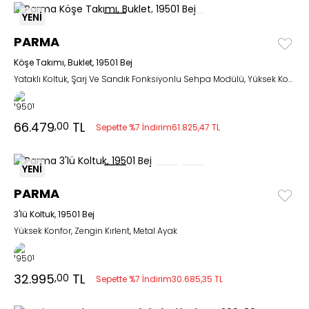
YENİ
PARMA
Köşe Takımı, Buklet, 19501 Bej
Yataklı Koltuk, Şarj Ve Sandık Fonksiyonlu Sehpa Modülü, Yüksek Konfor
66.479
TL
,00
Sepette %7 İndirim
61.825,47 TL
YENİ
PARMA
3'lü Koltuk, 19501 Bej
Yüksek Konfor, Zengin Kırlent, Metal Ayak
32.995
TL
,00
Sepette %7 İndirim
30.685,35 TL