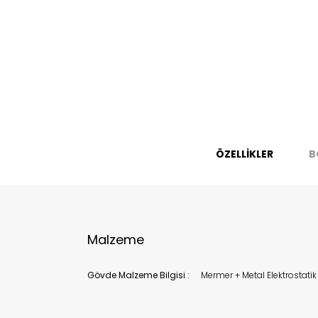
Bu ürün 
Stoc
migh
ÖZELLİKLER
B
Malzeme
Gövde Malzeme Bilgisi :
Mermer + Metal Elektrostati