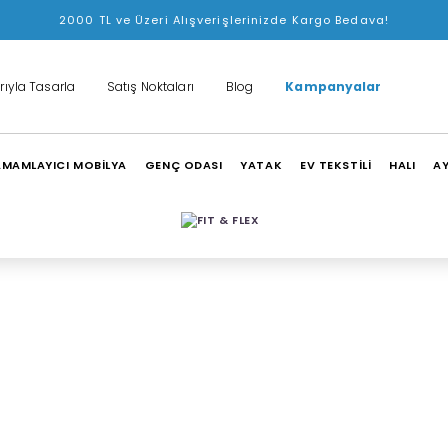
Yeni Üyelere Özel Enza Ürünlerinde Sepette 100 TL İndirim!
rıyla Tasarla
Satış Noktaları
Blog
Kampanyalar
MAMLAYICI MOBİLYA
GENÇ ODASI
YATAK
EV TEKSTİLİ
HALI
A