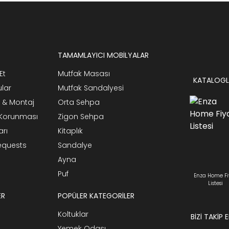
TAMAMLAYICI MOBİLYALAR
Et
Mutfak Masası
KATALOGL
ular
Mutfak Sandalyesi
 & Montaj
Orta Sehpa
n Korunması
Zigon Sehpa
arı
Kitaplık
Requests
Sandalye
Ayna
Puf
Enza Home Fi
Listesi
ER
POPÜLER KATEGORİLER
Koltuklar
BİZİ TAKİP 
Yemek Odası