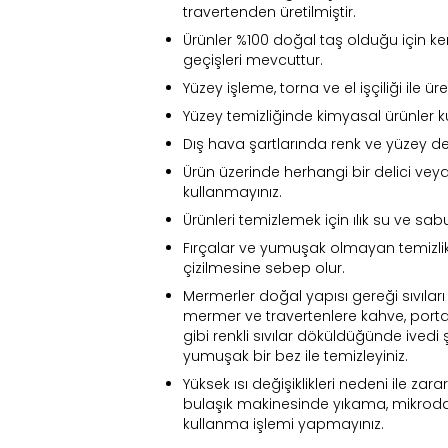
travertenden üretilmiştir.
Ürünler %100 doğal taş olduğu için ke
geçişleri mevcuttur.
Yüzey işleme, torna ve el işçiliği ile ür
Yüzey temizliğinde kimyasal ürünler k
Dış hava şartlarında renk ve yüzey de
Ürün üzerinde herhangi bir delici veya
kullanmayınız.
Ürünleri temizlemek için ılık su ve sabu
Fırçalar ve yumuşak olmayan temizlik
çizilmesine sebep olur.
Mermerler doğal yapısı gereği sıvıları 
mermer ve travertenlere kahve, port
gibi renkli sıvılar döküldüğünde ivedi 
yumuşak bir bez ile temizleyiniz.
Yüksek ısı değişiklikleri nedeni ile zara
Fi
bulaşık makinesinde yıkama, mikroda
kullanma işlemi yapmayınız.