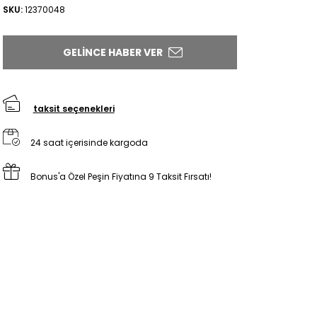
SKU:
12370048
GELINCE HABER VER
taksit seçenekleri
24 saat içerisinde kargoda
Bonus'a Özel Peşin Fiyatına 9 Taksit Fırsatı!