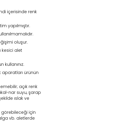
ndi içerisinde renk
etim yapılmıştır.
ullanılmamalıdır.
ğişimi oluşur.
 kesici alet
n kullanınız.
 aparatları ürünün
emebilir; açık renk
akal-nar suyu, şarap
şekilde ıslak ve
r görebileceği için
nd in Store
lga vb. aletlerde
Eye