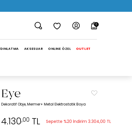
0
YDINLATMA
AKSESUAR
ONLINE ÖZEL
OUTLET
Eye
Dekoratif Obje, Mermer+ Metal Elektrostatik Boya
4.130
TL
,00
Sepette %20 İndirim
3.304,00 TL