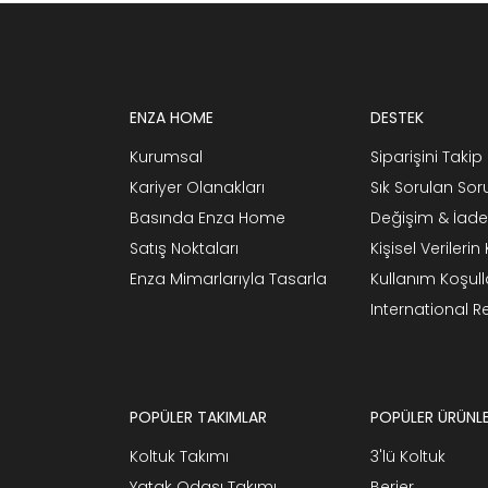
ENZA HOME
DESTEK
Kurumsal
Siparişini Takip 
Kariyer Olanakları
Sık Sorulan Sor
Basında Enza Home
Değişim & İade
Satış Noktaları
Kişisel Verileri
Enza Mimarlarıyla Tasarla
Kullanım Koşull
International 
POPÜLER TAKIMLAR
POPÜLER ÜRÜNL
Koltuk Takımı
3'lü Koltuk
Yatak Odası Takımı
Berjer