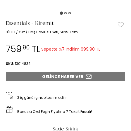
Essentials - Kiremit
3'lü El / Yüz / Baş Havlusu Seti, 50x90 cm
759
TL
,90
Sepette %7 İndirim
699,90 TL
SKU:
13014832
GELINCE HABER VER
3 iş günü içinde teslim edilir.
Bonus'a Özel Peşin Fiyatına 7 Taksit Fırsatı!
Sade Şıklık