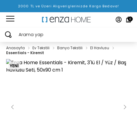
2000 TL ve Üzeri Alışverişlerinizde Kargo Bedava!
0
Arama yap
Anasayfa
Ev Tekstili
Banyo Tekstili
El Havlusu
Essentials - Kiremit
YENİ