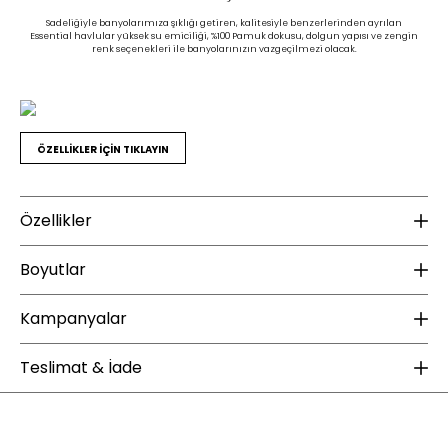
Sadeliğiyle banyolarımıza şıklığı getiren, kalitesiyle benzerlerinden ayrılan
Essential havlular yüksek su emiciliği, %100 Pamuk dokusu, dolgun yapısı ve zengin
renk seçenekleri ile banyolarınızın vazgeçilmezi olacak.
ÖZELLİKLER İÇİN TIKLAYIN
Özellikler
Ek Bilgiler
K
Boyutlar
Yıkama Talimatı :
30 derecede yıkanması tavsiye edilir.
Ku
Ağartma yapılmamalıdır.
Kampanyalar
Te
Yükseklik (mm) :
35
Düşük ısıda ütülenmesi tavsiye edilir
(Max 110°).
Genişlik (mm) :
24
ÜCRETSİZ KARGO
Tamburlu kurutma yapılmamalıdır.
Teslimat & İade
Kuru temizleme uygulanmamalıdır
Derinlik (mm) :
30
Enza Home web sitesinde yapacağınız 2000 TL ve üzeri alışverişlerde kargo
Ağırlık (kg) :
0,35
bedava. Enza Şıklığı ücretsiz kargo fırsatıyla sizlerle buluşuyor.