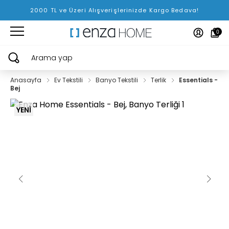
2000 TL ve Üzeri Alışverişlerinizde Kargo Bedava!
0
Arama yap
Anasayfa
Ev Tekstili
Banyo Tekstili
Terlik
Essentials -
Bej
YENİ