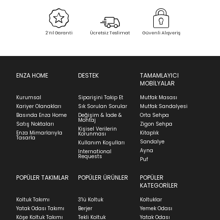
Kampanya Detayları
Sipariş Alındı
Sevkiyat Aşamasında
Teslim Edildi
2 Yıl Garanti
Ücretsiz Teslimat
Güvenli Alışveriş
Find in Store
İade & Değişim
Ürünün adresinize teslim tarihinden itibaren 14 gün
içinde iade başvurusunda bulunarak sürecinizi
ENZA HOME
DESTEK
TAMAMLAYICI
Essentials - Bej
MOBİLYALAR
başlatabilirsiniz.
Stok Uyarı
Kurumsal
Siparişini Takip Et
Mutfak Masası
Ürünü iade etmek için, orijinal kutusuyla ve
Kariyer Olanakları
Sık Sorulan Sorular
Mutfak Sandalyesi
faturasıyla birlikte göndermelisiniz.
Basında Enza Home
Değişim & İade &
Orta Sehpa
Montaj
İadenizin kabul edilmesi için, ürünün hasar
Bu ürün stoklarımıza geldiğinde
posta
Select an option.
Satış Noktaları
Zigon Sehpa
Kişisel Verilerin
görmemiş, kurulumunun yapılmamış ve
Enza Mimarlarıyla
Kitaplık
Korunması
adresinizden sizleri bilgilendireceğiz.
Tasarla
kullanılmamış olması gerekmektedir.
Sandalye
Kullanım Koşulları
SUBMIT
Ayna
International
İade ve Değişim
Requests
Sorularınız için
bölümünü ziyaret ediniz.
Puf
Kapat
POPÜLER TAKIMLAR
POPÜLER ÜRÜNLER
POPÜLER
Stock moves super-fast. This look-up is an
Teslimat
KATEGORİLER
indication of where stock might be available but
Ev tekstili siparişlerinizin kargoya verilme süresi
we can't guarantee it'll be there for long.
Koltuk Takımı
3'lü Koltuk
Koltuklar
ortalama 5-24 iş günüdür.
Yatak Odası Takımı
Berjer
Yemek Odası
Köşe Koltuk Takımı
Tekli Koltuk
Yatak Odası