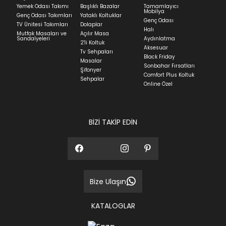
Yatak siparişlerinizin teslim süresi yaşadığınız şehre
Yemek Odası Takımı
Başlıklı Bazalar
Tamamlayıcı
ve ürünün stok durumuna göre ortalama 5-24 iş
Mobilya
Genç Odası Takımları
Yataklı Koltuklar
günüdür.
Genç Odası
TV Ünitesi Takımları
Dolaplar
Halı
Mutfak Masaları ve
Açılır Masa
Panel ve Döşeme grubu ürün siparişlerinizin teslim
Sandalyeleri
Aydınlatma
2'li Koltuk
süresi yaşadığınız şehre ve ürünün stok durumuna
Aksesuar
Tv Sehpaları
göre ortalama 30-45 iş günüdür.
Black Friday
Masalar
Sonbahar Fırsatları
Siparişlerim bölümünden sürecinizi takip edebilirsiniz.
Şifonyer
Comfort Plus Koltuk
Sehpalar
Sıkça Sorulan Sorular
Online Özel
Sorularınız için
bölümünü ziyaret
ediniz.
BİZİ TAKİP EDİN
Bize Ulaşın
KATALOGLAR