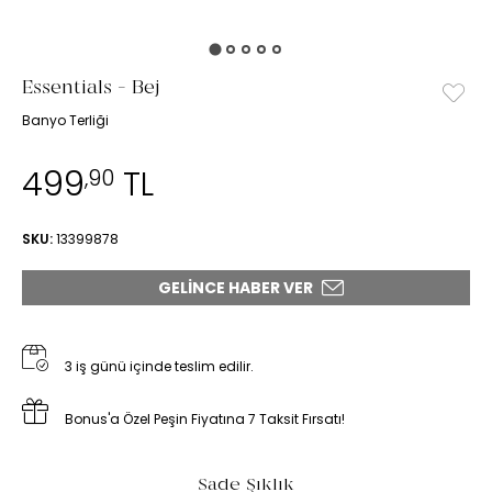
Essentials - Bej
Banyo Terliği
499
TL
,90
SKU:
13399878
GELINCE HABER VER
3 iş günü içinde teslim edilir.
Bonus'a Özel Peşin Fiyatına 7 Taksit Fırsatı!
Sade Şıklık