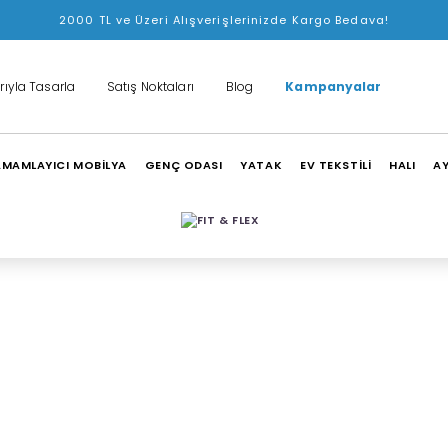
2000 TL ve Üzeri Alışverişlerinizde Kargo Bedava!
rıyla Tasarla
Satış Noktaları
Blog
Kampanyalar
MAMLAYICI MOBİLYA
GENÇ ODASI
YATAK
EV TEKSTİLİ
HALI
A