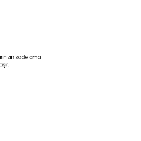
arınızın sade ama
şır.