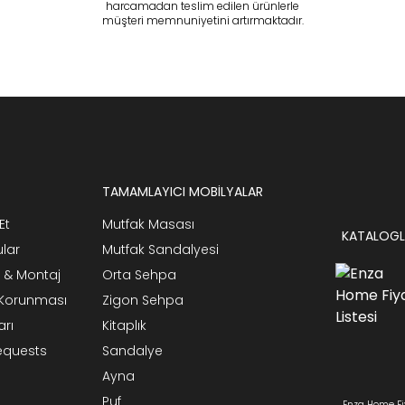
harcamadan teslim edilen ürünlerle
müşteri memnuniyetini artırmaktadır.
TAMAMLAYICI MOBİLYALAR
Et
Mutfak Masası
KATALOGL
ular
Mutfak Sandalyesi
 & Montaj
Orta Sehpa
n Korunması
Zigon Sehpa
arı
Kitaplık
Requests
Sandalye
Ayna
Puf
Enza Home Fi