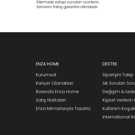
Sitemizde satışa sunulan ürünlerin
tamamı Yataş garantisi altındadır.
ENZA HOME
DESTEK
Kurumsal
Siparişini Takip 
Kariyer Olanakları
Sık Sorulan Sor
Basında Enza Home
Değişim & İade
Satış Noktaları
Kişisel Verileri
Enza Mimarlarıyla Tasarla
Kullanım Koşull
International 