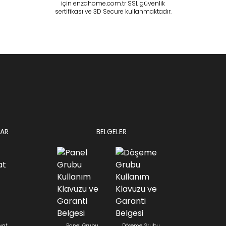
için enzahome.com.tr SSL güvenlik
sertifikası ve 3D Secure kullanmaktadır.
AR
BELGELER
yat
Panel Grubu
Döşeme Grubu