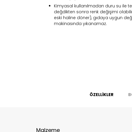
Kimyasal kullanılmadan duru su ile te
değdikten sonra renk değişimi olabil
eski haline döner), gıdaya uygun değil
makinasında yıkanamaz.
Fi
ÖZELLİKLER
B
Bu ürün 
Stoc
migh
Malzeme