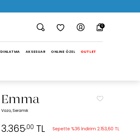
0
YDINLATMA
AKSESUAR
ONLINE ÖZEL
OUTLET
Emma
Vazo, Seramik
3.365
TL
,00
Sepette %36 İndirim
2.153,60 TL