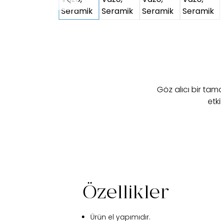
Göz alıcı bir ta
etk
Özellikler
Ürün el yapımıdır.