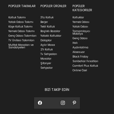
we can't guarantee it'll be there for long.
POPÜLER TAKIMLAR
POPÜLER ÜRÜNLER
POPÜLER
Teslimat
KATEGORİLER
Ev tekstili siparişlerinizin kargoya verilme süresi
Koltuk Takımı
3'lü Koltuk
Koltuklar
ortalama 5-24 iş günüdür.
Yatak Odası Takımı
Berjer
Yemek Odası
Köşe Koltuk Takımı
Tekli Koltuk
Yatak Odası
Yatak siparişlerinizin teslim süresi yaşadığınız şehre
Yemek Odası Takımı
Başlıklı Bazalar
Tamamlayıcı
ve ürünün stok durumuna göre ortalama 5-24 iş
Mobilya
Genç Odası Takımları
Yataklı Koltuklar
günüdür.
Genç Odası
TV Ünitesi Takımları
Dolaplar
Halı
Mutfak Masaları ve
Açılır Masa
Panel ve Döşeme grubu ürün siparişlerinizin teslim
Sandalyeleri
Aydınlatma
2'li Koltuk
süresi yaşadığınız şehre ve ürünün stok durumuna
Aksesuar
Tv Sehpaları
göre ortalama 30-45 iş günüdür.
Black Friday
Masalar
Sonbahar Fırsatları
Siparişlerim bölümünden sürecinizi takip edebilirsiniz.
Şifonyer
Comfort Plus Koltuk
Sehpalar
Sıkça Sorulan Sorular
Online Özel
Sorularınız için
bölümünü ziyaret
ediniz.
BİZİ TAKİP EDİN