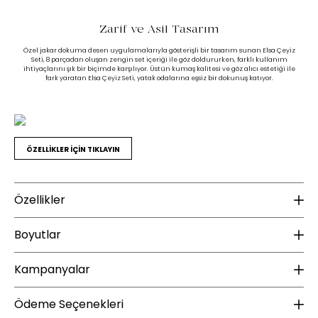
Zarif ve Asil Tasarım
Özel jakar dokuma desen uygulamalarıyla gösterişli bir tasarım sunan Elsa Çeyiz
Seti, 8 parçadan oluşan zengin set içeriği ile göz doldururken, farklı kullanım
ihtiyaçlarını şık bir biçimde karşılıyor. Üstün kumaş kalitesi ve göz alıcı estetiği ile
fark yaratan Elsa Çeyiz Seti, yatak odalarına eşsiz bir dokunuş katıyor.
ÖZELLİKLER İÇİN TIKLAYIN
Özellikler
Ek Bilgiler
K
Boyutlar
Yıkama Talimatı :
30 derecede yıkanması tavsiye edilir
Ku
Ağartma yapılmamalıdır Orta ısıda
Kampanyalar
Yükseklik (mm) :
12
ütülenebilir (Max 110°) Tamburlu
kurutma yapılmamalıdır Kuru
Genişlik (mm) :
42
ÜCRETSİZ KARGO
temizleme uygulanmamalıdır
Ödeme Seçenekleri
Ku
Derinlik (mm) :
45