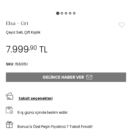
Elsa - Gri
Çeyiz Seti, Çift Kişilik
7.999
TL
,90
SKU:
1563151
GELINCE HABER VER
taksit seçenekleri
6 iş günü içinde teslim edilir.
Bonus'a Özel Peşin Fiyatına 7 Taksit Fırsatı!