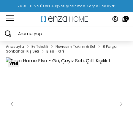
2000 TL ve Üzeri Alışverişlerinizde Kargo Bedava!
0
Arama yap
Anasayfa
Ev Tekstili
Nevresim Takımı & Set
8 Parça
Sonbahar-Kış Seti
Elsa - Gri
YENİ