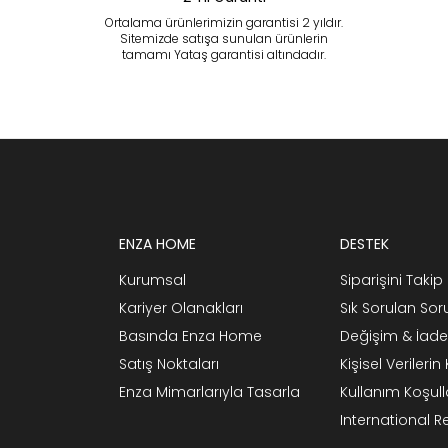
Ortalama ürünlerimizin garantisi 2 yıldır.
Sitemizde satışa sunulan ürünlerin
tamamı Yataş garantisi altındadır.
ENZA HOME
DESTEK
Kurumsal
Siparişini Takip 
Kariyer Olanakları
Sık Sorulan Sor
Basında Enza Home
Değişim & İade
Satış Noktaları
Kişisel Verileri
Enza Mimarlarıyla Tasarla
Kullanım Koşull
International 