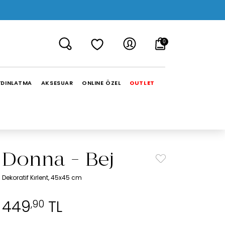
0
YDINLATMA
AKSESUAR
ONLINE ÖZEL
OUTLET
Donna - Bej
Dekoratif Kırlent, 45x45 cm
449
TL
,90