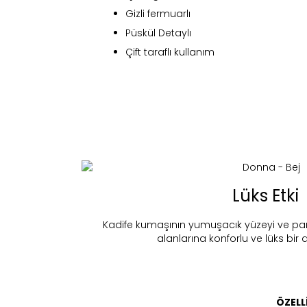
Gizli fermuarlı
Püskül Detaylı
Çift taraflı kullanım
Fi
Lüks Etki
Kadife kumaşının yumuşacık yüzeyi ve p
alanlarına konforlu ve lüks bir
Bu ürün 
Stoc
migh
ÖZELL