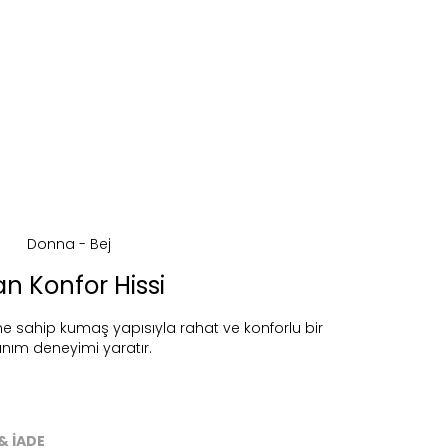
an Konfor Hissi
 sahip kumaş yapısıyla rahat ve konforlu bir
anım deneyimi yaratır.
ireceğiz.
& İADE