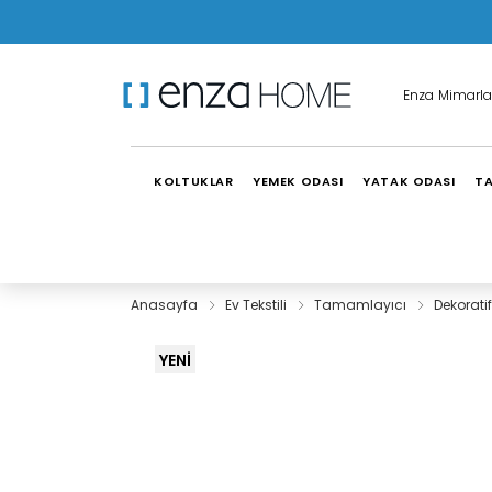
Enza Mimarla
KOLTUKLAR
YEMEK ODASI
YATAK ODASI
TA
Anasayfa
Ev Tekstili
Tamamlayıcı
Dekoratif
YENİ