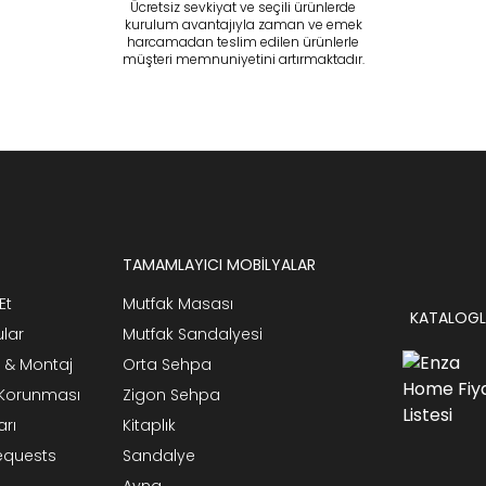
Ücretsiz sevkiyat ve seçili ürünlerde
kurulum avantajıyla zaman ve emek
harcamadan teslim edilen ürünlerle
müşteri memnuniyetini artırmaktadır.
TAMAMLAYICI MOBİLYALAR
Et
Mutfak Masası
KATALOGL
ular
Mutfak Sandalyesi
 & Montaj
Orta Sehpa
n Korunması
Zigon Sehpa
arı
Kitaplık
Requests
Sandalye
Ayna