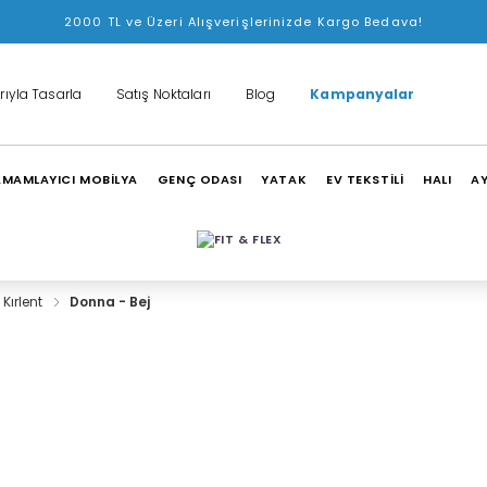
2000 TL ve Üzeri Alışverişlerinizde Kargo Bedava!
rıyla Tasarla
Satış Noktaları
Blog
Kampanyalar
MAMLAYICI MOBİLYA
GENÇ ODASI
YATAK
EV TEKSTİLİ
HALI
A
 Kırlent
Donna - Bej