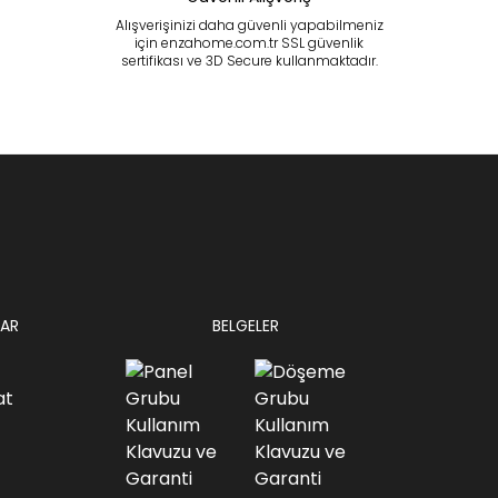
Alışverişinizi daha güvenli yapabilmeniz
için enzahome.com.tr SSL güvenlik
sertifikası ve 3D Secure kullanmaktadır.
AR
BELGELER