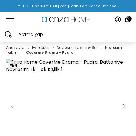
2000 TL ve Üzeri Alışverişlerinizde Kargo Bedava!
0
Arama yap
Anasayfa
Ev Tekstili
Nevresim Takımı & Set
Nevresim
Takımı
Coverme Drama - Pudra
YENİ