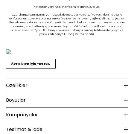
Yataş’tan yeni nesil nevresim takımı; CoverMe.
Özel sharpa kumaşının yumuşacık dokusu, penye çarşaf ve yastıkları ile ekstra
konfor sunan CoverMe Drama Battaniye Nevresim Takımı, eğlenceli motto yazıları
ile dekorasyonda fark yaratır. Ön şerit detayında bulanan fermuarı sayesinde ister
nevresim, ister battaniye, isterseniz de yatak örtüsü olarak kullanılır. Kısacası siz
nasıl isterseniz o öyle… Battaniye nevresimi sharpa kumaş kalitesinde, çarşaf ve
yastık kılıfı penye kumaş kalitesindedir.
ÖZELLİKLER İÇİN TIKLAYIN
Özellikler
Ek Bilgiler
K
Boyutlar
Yıkama Talimatı :
30 derecede yıkanması tavsiye edilir
Ku
Düşük devirde yıkama yapılır
Kampanyalar
Yükseklik (mm) :
15
Tamburlu kurutma yapılmamalıdır
Sererek kurutulması tavsiye edilir
Genişlik (mm) :
40
ÜCRETSİZ KARGO
Ağartma yapılmamalıdır
Teslimat & İade
Ütülenmesi tavsiye edilmez