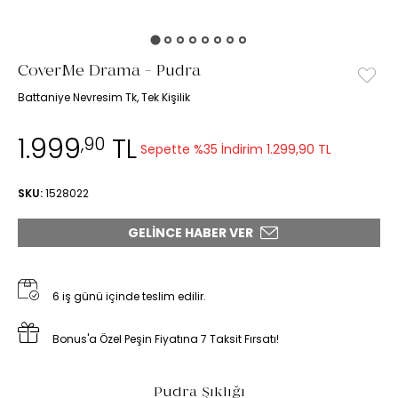
CoverMe Drama - Pudra
Battaniye Nevresim Tk, Tek Kişilik
1.999
TL
,90
Sepette %35 İndirim
1.299,90 TL
SKU:
1528022
GELINCE HABER VER
6 iş günü içinde teslim edilir.
Bonus'a Özel Peşin Fiyatına 7 Taksit Fırsatı!
Pudra Şıklığı