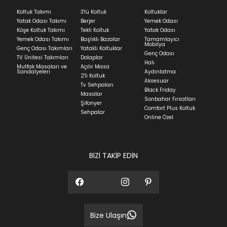
Ev tekstili siparişlerinizin kargoya verilme süresi
Koltuk Takımı
3'lü Koltuk
Koltuklar
ortalama 5-24 iş günüdür.
Yatak Odası Takımı
Berjer
Yemek Odası
Köşe Koltuk Takımı
Tekli Koltuk
Yatak Odası
Yatak siparişlerinizin teslim süresi yaşadığınız şehre
Yemek Odası Takımı
Başlıklı Bazalar
Tamamlayıcı
ve ürünün stok durumuna göre ortalama 5-24 iş
Mobilya
Genç Odası Takımları
Yataklı Koltuklar
günüdür.
Genç Odası
TV Ünitesi Takımları
Dolaplar
Halı
Mutfak Masaları ve
Açılır Masa
Panel ve Döşeme grubu ürün siparişlerinizin teslim
Sandalyeleri
Aydınlatma
2'li Koltuk
süresi yaşadığınız şehre ve ürünün stok durumuna
Aksesuar
Tv Sehpaları
göre ortalama 30-45 iş günüdür.
Black Friday
Masalar
Sonbahar Fırsatları
Siparişlerim bölümünden sürecinizi takip edebilirsiniz.
Şifonyer
Comfort Plus Koltuk
Sehpalar
Sıkça Sorulan Sorular
Online Özel
Sorularınız için
bölümünü ziyaret
ediniz.
BİZİ TAKİP EDİN
Bize Ulaşın