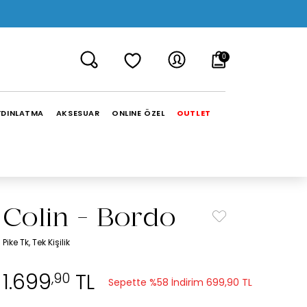
0
YDINLATMA
AKSESUAR
ONLINE ÖZEL
OUTLET
Colin - Bordo
Pike Tk, Tek Kişilik
1.699
TL
,90
Sepette %58 İndirim
699,90 TL