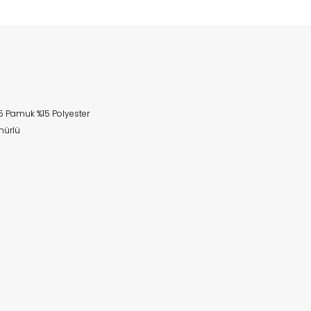
5 Pamuk %15 Polyester
mürlü