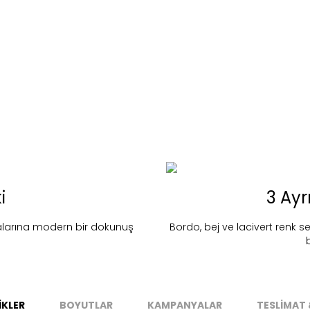
i
3 Ayr
nd in Store
Colin - Bordo
alarına modern bir dokunuş
Bordo, bej ve lacivert renk s
Stok Uyarı
Select an option.
SUBMIT
stoklarımıza geldiğinde
posta adresinizden sizleri bilgilend
İKLER
BOYUTLAR
KAMPANYALAR
TESLİMAT 