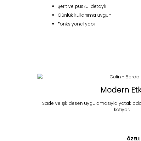
Şerit ve püskül detaylı
Günlük kullanıma uygun
Fonksiyonel yapı
Modern Etk
Fi
Sade ve şık desen uygulamasıyla yatak od
katıyor.
Bu ürün 
ÖZELL