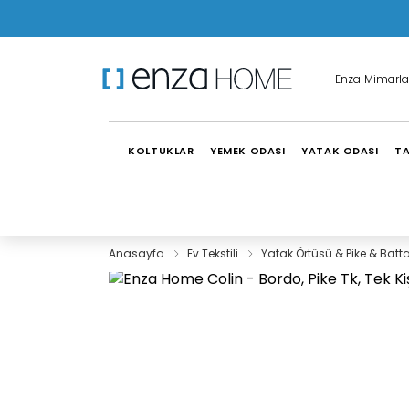
Enza Mimarla
KOLTUKLAR
YEMEK ODASI
YATAK ODASI
TA
Anasayfa
Ev Tekstili
Yatak Örtüsü & Pike & Batt