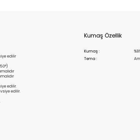
k moves super-fast. This look-up is an indication of where stock
t be available but we can't guarantee it'll be there for long.
Kapat
Kumaş Özellik
Kumaş :
%8
ye edilir
Tema :
Ar
150°)
malıdır
malıdır
e edilir.
siye edilir.
.