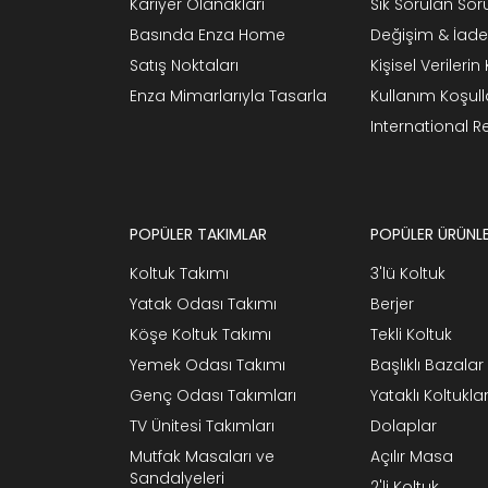
Kariyer Olanakları
Sık Sorulan Sor
Basında Enza Home
Değişim & İade
Satış Noktaları
Kişisel Verileri
Enza Mimarlarıyla Tasarla
Kullanım Koşull
International 
POPÜLER TAKIMLAR
POPÜLER ÜRÜNL
Koltuk Takımı
3'lü Koltuk
Yatak Odası Takımı
Berjer
Köşe Koltuk Takımı
Tekli Koltuk
Yemek Odası Takımı
Başlıklı Bazalar
Genç Odası Takımları
Yataklı Koltukla
TV Ünitesi Takımları
Dolaplar
Mutfak Masaları ve
Açılır Masa
Sandalyeleri
2'li Koltuk