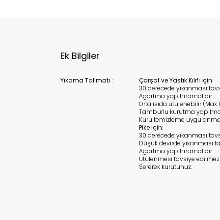
Stoc
migh
Ek Bilgiler
Yıkama Talimatı :
Çarşaf ve Yastık Kılıfı için:
30 derecede yıkanması tavsi
Ağartma yapılmamalıdır
Orta ısıda ütülenebilir (Max 
Tamburlu kurutma yapılma
Kuru temizleme uygulanma
Pike için:
30 derecede yıkanması tavsiy
Düşük devirde yıkanması tav
Ağartma yapılmamalıdır.
Ütülenmesi tavsiye edilmez
Sererek kurutunuz.