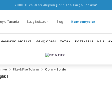
2000 TL ve Üzeri Alışverişlerinizde Kargo Bedava!
rıyla Tasarla
Satış Noktaları
Blog
Kampanyalar
MAMLAYICI MOBİLYA
GENÇ ODASI
YATAK
EV TEKSTİLİ
HALI
A
aniye
Pike & Pike Takımı
Colin - Bordo