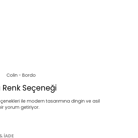
ı Renk Seçeneği
eçenekleri ile modern tasarımına dingin ve asil
bir yorum getiriyor.
ireceğiz.
& İADE