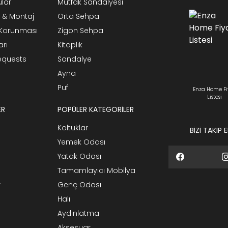
ular
Mutfak Sandalyesi
 & Montaj
Orta Sehpa
n Korunması
Zigon Sehpa
arı
Kitaplık
Requests
Sandalye
Ayna
Puf
Enza Home Fi
Listesi
ER
POPÜLER KATEGORİLER
Koltuklar
BİZİ TAKİP 
Yemek Odası
Yatak Odası
Tamamlayıcı Mobilya
r
Genç Odası
Halı
Aydınlatma
Aksesuar