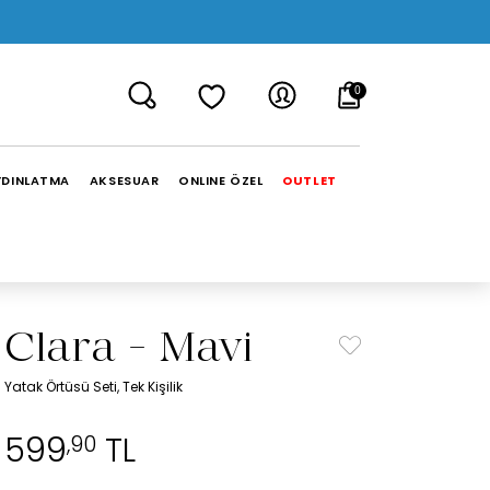
0
YDINLATMA
AKSESUAR
ONLINE ÖZEL
OUTLET
Clara - Mavi
Yatak Örtüsü Seti, Tek Kişilik
599
TL
,90