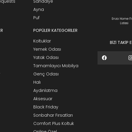
Requests
Sandalye
Ayna
Puf
Enza Home Fi
Listesi
ER
POPÜLER KATEGORİLER
Koltuklar
BİZİ TAKİP 
Yemek Odası
Yatak Odası
Tamamlayıcı Mobilya
r
Genç Odası
Halı
Aydınlatma
Aksesuar
Black Friday
Sonbahar Fırsatları
Comfort Plus Koltuk
Online Özel