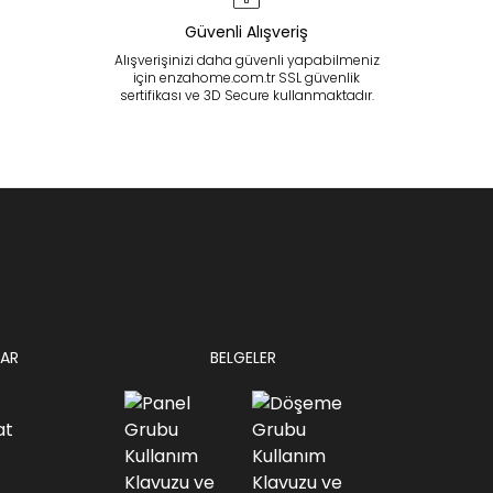
Güvenli Alışveriş
Alışverişinizi daha güvenli yapabilmeniz
için enzahome.com.tr SSL güvenlik
sertifikası ve 3D Secure kullanmaktadır.
AR
BELGELER