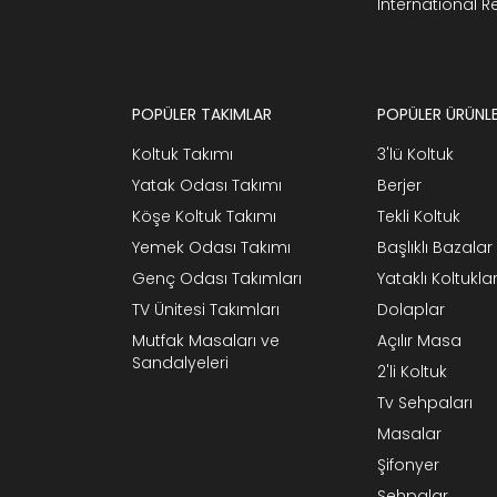
International 
POPÜLER TAKIMLAR
POPÜLER ÜRÜNL
Koltuk Takımı
3'lü Koltuk
Yatak Odası Takımı
Berjer
Köşe Koltuk Takımı
Tekli Koltuk
Yemek Odası Takımı
Başlıklı Bazalar
Genç Odası Takımları
Yataklı Koltukla
TV Ünitesi Takımları
Dolaplar
Mutfak Masaları ve
Açılır Masa
Sandalyeleri
2'li Koltuk
Tv Sehpaları
Masalar
Şifonyer
Sehpalar