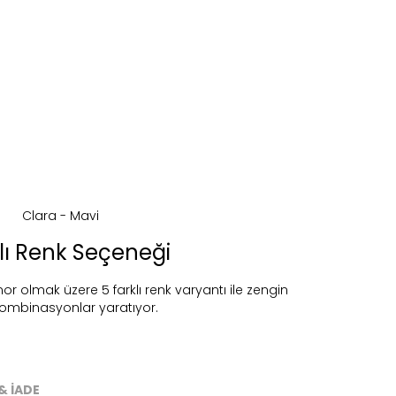
klı Renk Seçeneği
mor olmak üzere 5 farklı renk varyantı ile zengin
kombinasyonlar yaratıyor.
ireceğiz.
& İADE