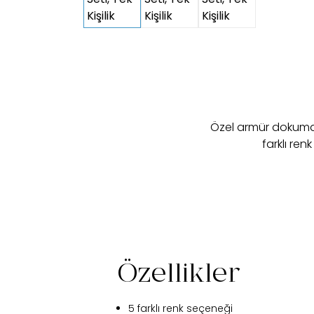
Özel armür dokuması
farklı ren
Özellikler
5 farklı renk seçeneği