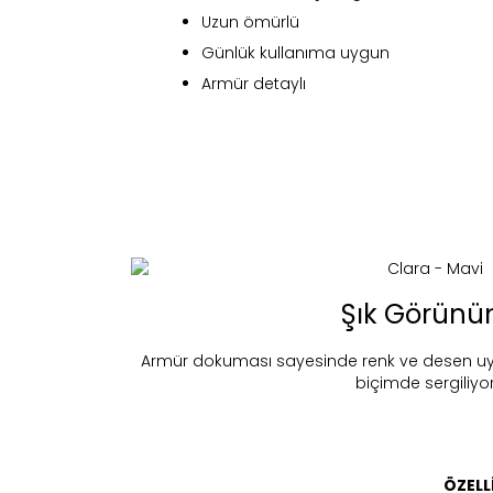
Uzun ömürlü
Günlük kullanıma uygun
Armür detaylı
Fi
Şık Görün
Armür dokuması sayesinde renk ve desen uygu
biçimde sergiliyor
Bu ürün 
Stoc
migh
ÖZELL