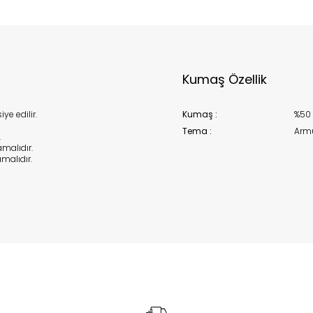
Kumaş Özellik
e edilir.
Kumaş :
%50 
Tema :
Armü
.
malıdır.
alıdır.