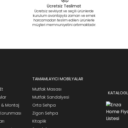
Ücretsiz Teslimat
Ücretsiz sevkiyat ve seçili ürünlerde
kurulum avantajıyla zaman ve emek
harcamadan teslim edilen ürünlerle
müşteri memnuniyetini artırmaktadır.
TAMAMLAYICI MOBİLYALAR
Et
Mutfak Masası
KATALOGL
ular
Mutfak Sandalyesi
 & Montaj
Orta Sehpa
n Korunması
Zigon Sehpa
arı
Kitaplık