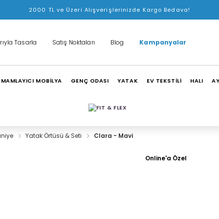
2000 TL ve Üzeri Alışverişlerinizde Kargo Bedava!
rıyla Tasarla
Satış Noktaları
Blog
Kampanyalar
MAMLAYICI MOBİLYA
GENÇ ODASI
YATAK
EV TEKSTİLİ
HALI
A
aniye
Yatak Örtüsü & Seti
Clara - Mavi
Online'a Özel