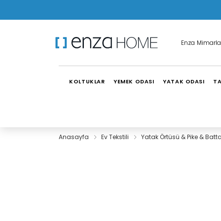
Enza Mimarla
KOLTUKLAR
YEMEK ODASI
YATAK ODASI
TA
Anasayfa
Ev Tekstili
Yatak Örtüsü & Pike & Batt