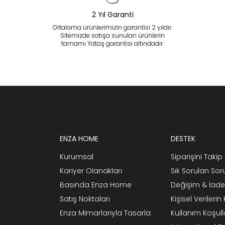
2 Yıl Garanti
Ortalama ürünlerimizin garantisi 2 yıldır.
Sitemizde satışa sunulan ürünlerin
tamamı Yataş garantisi altındadır.
ENZA HOME
DESTEK
Kurumsal
Siparişini Takip 
Kariyer Olanakları
Sık Sorulan Sor
Basında Enza Home
Değişim & İade
Satış Noktaları
Kişisel Verileri
Enza Mimarlarıyla Tasarla
Kullanım Koşull