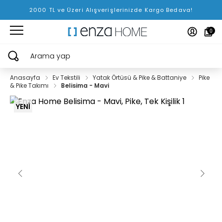
2000 TL ve Üzeri Alışverişlerinizde Kargo Bedava!
0
Arama yap
Anasayfa
Ev Tekstili
Yatak Örtüsü & Pike & Battaniye
Pike
& Pike Takımı
Belisima - Mavi
YENİ