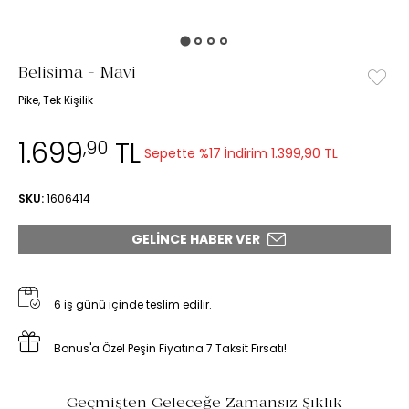
Belisima - Mavi
Pike, Tek Kişilik
1.699
TL
,90
Sepette %17 İndirim
1.399,90 TL
SKU:
1606414
GELINCE HABER VER
6 iş günü içinde teslim edilir.
Bonus'a Özel Peşin Fiyatına 7 Taksit Fırsatı!
Geçmişten Geleceğe Zamansız Şıklık