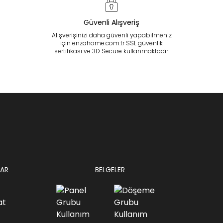
Güvenli Alışveriş
Alışverişinizi daha güvenli yapabilmeniz
için enzahome.com.tr SSL güvenlik
sertifikası ve 3D Secure kullanmaktadır.
AR
BELGELER