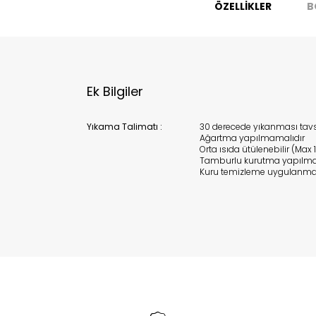
ÖZELLİKLER
B
Ek Bilgiler
Yıkama Talimatı :
30 derecede yıkanması tavsi
Ağartma yapılmamalıdır
Orta ısıda ütülenebilir (Max 
Tamburlu kurutma yapılma
Kuru temizleme uygulanma