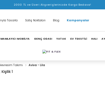
2000 TL ve Üzeri Alışverişlerinizde Kargo Bedava!
rıyla Tasarla
Satış Noktaları
Blog
Kampanyalar
MAMLAYICI MOBİLYA
GENÇ ODASI
YATAK
EV TEKSTİLİ
HALI
A
Nevresim Takımı
Aviva - Lila