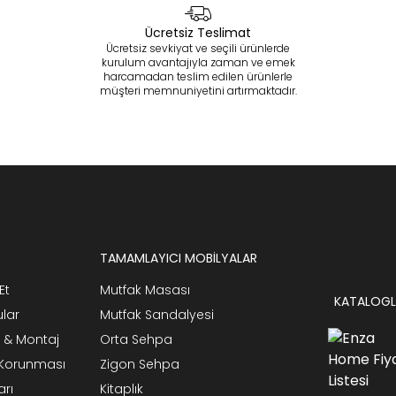
Ücretsiz Teslimat
Ücretsiz sevkiyat ve seçili ürünlerde
kurulum avantajıyla zaman ve emek
harcamadan teslim edilen ürünlerle
müşteri memnuniyetini artırmaktadır.
TAMAMLAYICI MOBİLYALAR
Et
Mutfak Masası
KATALOGL
ular
Mutfak Sandalyesi
 & Montaj
Orta Sehpa
n Korunması
Zigon Sehpa
arı
Kitaplık