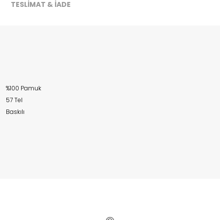
TESLİMAT & İADE
%100 Pamuk
57 Tel
Baskılı