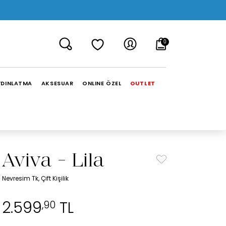
0
YDINLATMA
AKSESUAR
ONLINE ÖZEL
OUTLET
Aviva - Lila
Nevresim Tk, Çift Kişilik
2.599
TL
,90