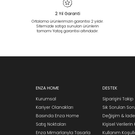
2 Yıl Garanti
Ortalama ürünlerimizin garantisi 2 yıldır.
Sitemizde satışa sunulan ürünlerin
tamamı Yataş garantisi altındadır.
ENZA HOME
DESTEK
Kurumsal
Siparişini Takip 
Kariyer Olanakları
Sık Sorulan Sor
Basında Enza Home
Değişim & İade
Satış Noktaları
Kişisel Verileri
Enza Mimarlarıyla Tasarla
Kullanım Koşull