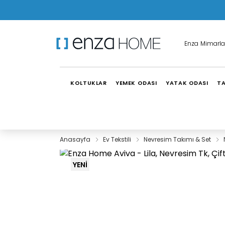
Enza Mimarla
KOLTUKLAR
YEMEK ODASI
YATAK ODASI
TA
Anasayfa
Ev Tekstili
Nevresim Takımı & Set
YENİ