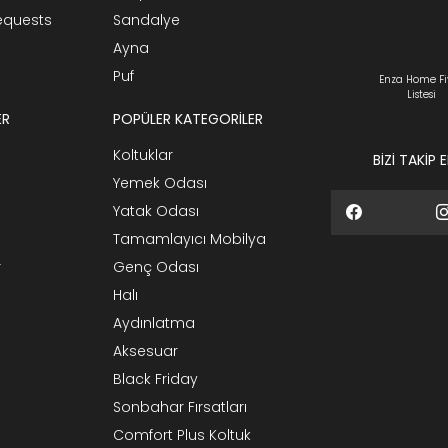
Requests
Sandalye
Ayna
Puf
Enza Home Fi
Listesi
ER
POPÜLER KATEGORİLER
Koltuklar
BİZİ TAKİP 
Yemek Odası
Yatak Odası
Tamamlayıcı Mobilya
r
Genç Odası
Halı
Aydınlatma
Aksesuar
Black Friday
Sonbahar Fırsatları
Comfort Plus Koltuk