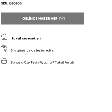
SKU:
1590906
GELINCE HABER VER
taksit seçenekleri
6 iş günü içinde teslim edilir.
Bonus'a Özel Peşin Fiyatına 7 Taksit Fırsatı!