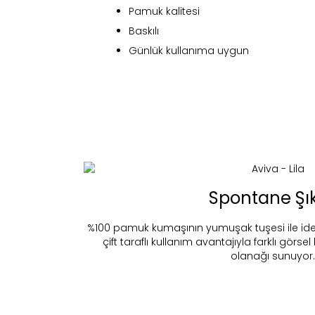
Pamuk kalitesi
Baskılı
Günlük kullanıma uygun
Fi
Spontane Şık
%100 pamuk kumaşının yumuşak tuşesi ile idea
çift taraflı kullanım avantajıyla farklı gö
olanağı sunuyor.
Bu ürün 
Stoc
migh