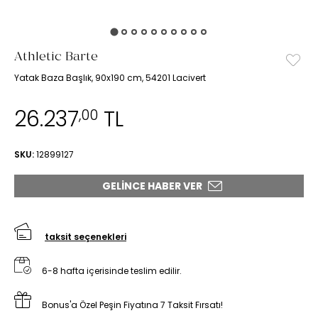
Athletic Barte
Yatak Baza Başlık, 90x190 cm, 54201 Lacivert
26.237
TL
,00
SKU:
12899127
GELINCE HABER VER
taksit seçenekleri
6-8 hafta içerisinde teslim edilir.
Bonus'a Özel Peşin Fiyatına 7 Taksit Fırsatı!