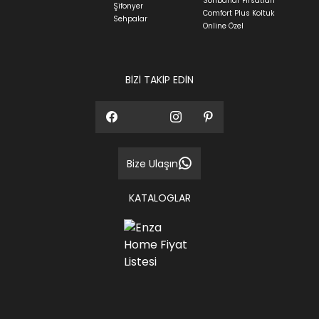
Sonbahar Fırsatları
Siparişlerim bölümünden sürecinizi takip edebilirsiniz.
Şifonyer
Comfort Plus Koltuk
Sehpalar
Sıkça Sorulan Sorular
Online Özel
Sorularınız için
bölümünü ziyaret
ediniz.
BİZİ TAKİP EDİN
Bize Ulaşın
KATALOGLAR