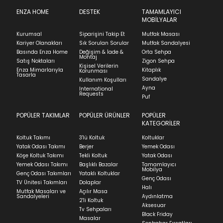
Ürünün adresinize teslim tarihinden itibaren 14 gün
SUBMIT
C
: 28
içinde iade başvurusunda bulunarak sürecinizi
ENZA HOME
DESTEK
TAMAMLAYICI
MOBİLYALAR
başlatabilirsiniz.
Kapat
Kurumsal
Siparişini Takip Et
Mutfak Masası
Ürünü iade etmek için, orijinal kutusuyla ve
Stock moves super-fast. This look-up is an
Kariyer Olanakları
Sık Sorulan Sorular
Mutfak Sandalyesi
faturasıyla birlikte göndermelisiniz.
indication of where stock might be available but
Basında Enza Home
Değişim & İade &
Orta Sehpa
Montaj
we can't guarantee it'll be there for long.
İadenizin kabul edilmesi için, ürünün hasar
Satış Noktaları
Zigon Sehpa
Kişisel Verilerin
görmemiş, kurulumunun yapılmamış ve
Enza Mimarlarıyla
Kitaplık
Korunması
Tasarla
kullanılmamış olması gerekmektedir.
Sandalye
Kullanım Koşulları
Ayna
International
İade ve Değişim
Requests
Sorularınız için
bölümünü ziyaret ediniz.
Puf
POPÜLER TAKIMLAR
POPÜLER ÜRÜNLER
POPÜLER
Teslimat
KATEGORİLER
Ev tekstili siparişlerinizin kargoya verilme süresi
Koltuk Takımı
3'lü Koltuk
Koltuklar
ortalama 5-24 iş günüdür.
Yatak Odası Takımı
Berjer
Yemek Odası
Köşe Koltuk Takımı
Tekli Koltuk
Yatak Odası
Yatak siparişlerinizin teslim süresi yaşadığınız şehre
Yemek Odası Takımı
Başlıklı Bazalar
Tamamlayıcı
ve ürünün stok durumuna göre ortalama 5-24 iş
Mobilya
Genç Odası Takımları
Yataklı Koltuklar
günüdür.
Genç Odası
TV Ünitesi Takımları
Dolaplar
Halı
Mutfak Masaları ve
Açılır Masa
Panel ve Döşeme grubu ürün siparişlerinizin teslim
Sandalyeleri
Aydınlatma
2'li Koltuk
süresi yaşadığınız şehre ve ürünün stok durumuna
Aksesuar
Tv Sehpaları
göre ortalama 30-45 iş günüdür.
Black Friday
Masalar