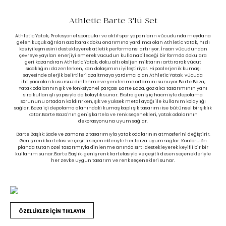
Athletic Barte 3'lü Set
Athletic Yatak; Profesyonel sporcular ve aktif spor yapanların vücudunda meydana
gelen küçük ağrıları azaltarak doku onarımına yardımcı olan Athletic Yatak, hızlı
kas iyileşmesini destekleyerek atletik performansı artırıyor. İnsan vücudundan
çevreye yayılan enerjiyi emerek vücudun kullanabileceği bir formda dokulara
geri kazandıran Athletic Yatak, doku altı oksijen miktarını arttırarak vücut
sıcaklığını düzenlerken, kan dolaşımını iyileştiriyor. Hipoalerjenik kumaşı
sayesinde alerjik belirtileri azaltmaya yardımcı olan Athletic Yatak, vücuda
ihtiyacı olan kusursuz dinlenme ve yenilenme ortamını sunuyor.Barte Baza;
Yatak odalarının şık ve fonksiyonel parçası Barte Baza, göz alıcı tasarımının yanı
sıra kullanışlı yapısıyla da kolaylık sunar. Ekstra geniş iç hacmiyle depolama
sorununu ortadan kaldırırken, şık ve yüksek metal ayağı ile kullanım kolaylığı
sağlar. Baza içi depolama alanındaki kumaş kaplı şık tasarımı ise bütünsel bir şıklık
katar.Barte Baza'nın geniş kartela ve renk seçenekleri, yatak odalarının
dekorasyonuna uyum sağlar.
Barte Başlık; Sade ve zamansız tasarımıyla yatak odalarının atmosferini değiştirir.
Geniş renk kartelası ve çeşitli seçenekleriyle her tarza uyum sağlar. Konforu ön
planda tutan özel tasarımıyla dinlenme anında sırtı destekleyerek keyifli bir bir
kullanım sunar.Barte Başlık, geniş renk kartelasıyla ve çeşitli desen seçenekleriyle
her zevke uygun tasarım ve renk seçenekleri sunar.
ÖZELLİKLER İÇİN TIKLAYIN