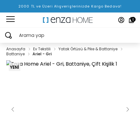
2000 TL ve Üzeri Alışverişlerinizde Kargo Bedava!
0
Arama yap
Anasayfa
Ev Tekstili
Yatak Örtüsü & Pike & Battaniye
Battaniye
Ariel - Gri
YENİ